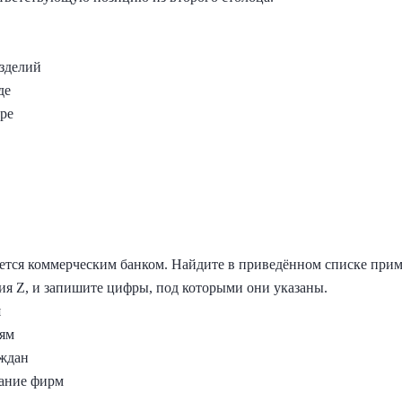
зделий
де
тре
ется коммерческим банком. Найдите в приведённом списке прим
ия Z, и запишите цифры, под которыми они указаны.
я
иям
аждан
вание фирм