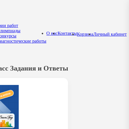
рии работ
лимпиады
О нас
Контакты
Корзина
Личный кабинет
онкурсы
иагностические работы
асс Задания и Ответы