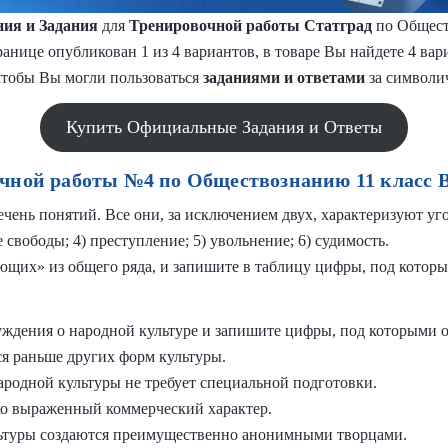
ия и Задания
для
Тренировочной работы Статград
по Общест
ранице опубликован 1 из 4 вариантов, в товаре Вы найдете 4 ва
чтобы Вы могли пользоваться
заданиями и
ответами
за символи
Купить Официальные Задания и Ответы
чной работы №4 по Обществознанию 11 класс 
чень понятий. Все они, за исключением двух, характеризуют у
е свободы; 4) преступление; 5) увольнение; 6) судимость.
ющих» из общего ряда, и запишите в таблицу цифры, под которы
ждения о народной культуре и запишите цифры, под которыми о
ся раньше других форм культуры.
ародной культуры не требует специальной подготовки.
рко выраженный коммерческий характер.
льтуры создаются преимущественно анонимными творцами.