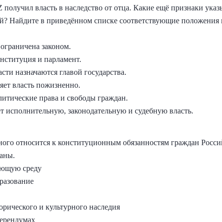
Z получил власть в наследство от отца. Какие ещё признаки указ
й? Найдите в приведённом списке соответствующие положения 
 ограничена законом.
онституция и парламент.
сти назначаются главой государства.
ляет власть пожизненно.
литические права и свободы граждан.
яет исполнительную, законодательную и судебную власть.
ного относится к конституционным обязанностям граждан Росс
аны.
ающую среду
бразование
торического и культурного наследия
ферендумах