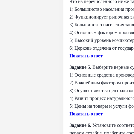
Что из перечисленного ниже та
1) Большинство населения прож
2) Функционирует рыночная э
3) Большинство населения заня
4) Основным фактором произво
5) Высокий уровень компьюте
6) Церковь отделена от госуда
Показать ответ
Задание 5.
Выберите верные су
1) Основные средства производ
2) Важнейшим фактором произв
3) Осуществляется централизо
4) Развит процесс натуральног
5) Цены на товары и услуги ф
Показать ответ
Задание 6.
Установите соответ
первом столбце, подберите со