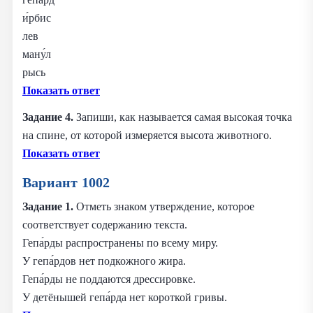
и́рбис
лев
ману́л
рысь
Показать ответ
Задание 4.
Запиши, как называется самая высокая точка
на спине, от которой измеряется высота животного.
Показать ответ
Вариант 1002
Задание 1.
Отметь знаком утверждение, которое
соответствует содержанию текста.
Гепа́рды распространены по всему миру.
У гепа́рдов нет подкожного жира.
Гепа́рды не поддаются дрессировке.
У детёнышей гепа́рда нет короткой гривы.