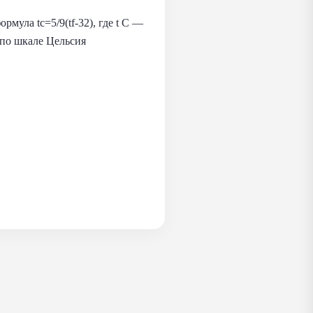
мула tc=5/9(tf-32), где t C —
 по шкале Цельсия