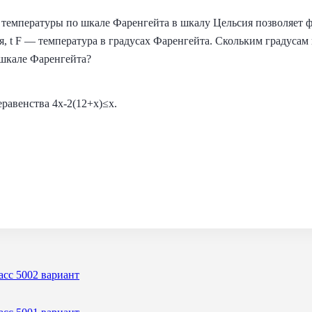
температуры по шкале Фаренгейта в шкалу Цельсия позволяет фор
я, t F — температура в градусах Фаренгейта. Скольким градусам
 шкале Фаренгейта?
равенства 4x-2(12+x)≤x.
асс 5002 вариант