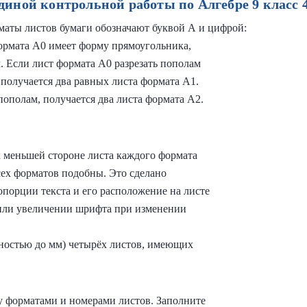
диной контрольной работы по Алгебре 9 класс 
аты листов бумаги обозначают буквой А и цифрой:
формата А0 имеет форму прямоугольника,
м. Если лист формата А0 разрезать пополам
получается два равных листа формата А1.
 пополам, получается два листа формата А2.
 меньшей стороне листа каждого формата
сех форматов подобны. Это сделано
опорции текста и его расположение на листе
или увеличении шрифта при изменении
чностью до мм) четырёх листов, имеющих
у форматами и номерами листов. Заполните