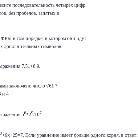
несите последовательность четырёх цифр,
в, без пробелов, запятых и
РЫ в том порядке, в котором они идут
гих дополнительных символов.
ыражения 7,51+8,9.
ами заключено число √61 ?
3 и 4
6
9
7
выражения 5
*2
/10
2
+9x+25=7. Если уравнение имеет больше одного корня, в ответ