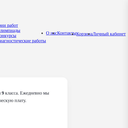
рии работ
лимпиады
О нас
Контакты
Корзина
Личный кабинет
онкурсы
иагностические работы
я
9
класса. Ежедневно мы
ческую плату.