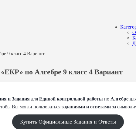
Катего
О
К
Д
бре 9 класс 4 Вариант
 «ЕКР» по Алгебре 9 класс 4 Вариант
ия и Задания
для
Единой контрольной работы
по
Алгебре
дл
чтобы Вы могли пользоваться
заданиями и
ответами
за символи
Купить Официальные Задания и Ответы