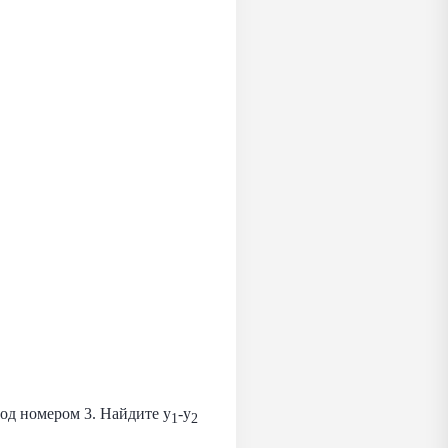
под номером 3. Найдите y
-y
1
2