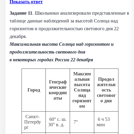
Показать ответ
Задание 11
. Школьники анализировали представленные в
таблице данные наблюдений за высотой Солнца над
горизонтом и продолжительностью светового дня 22
декабря.
Максимальная высота Солнца над горизонтом и
продолжительность светового дня
в некоторых городах России 22 декабря
Максим
альная
Продол
Географ
высота
жительн
ические
Город
Солнца
ость
координ
над
световог
аты
горизонт
о дня
ом
Санкт-
60° с. ш.
6 ч 53
Петербу
7°
30° в. д.
мин
рг