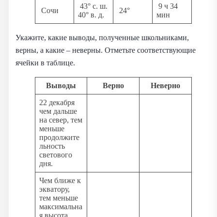
43° с. ш.
9 ч 34
Сочи
24°
40° в. д.
мин
Укажите, какие выводы, полученные школьниками,
верны, а какие – неверны. Отметьте соответствующие
ячейки в таблице.
Выводы
Верно
Неверно
22 декабря
чем дальше
на север, тем
меньше
продолжите
льность
светового
дня.
Чем ближе к
экватору,
тем меньше
максимальна
я высота