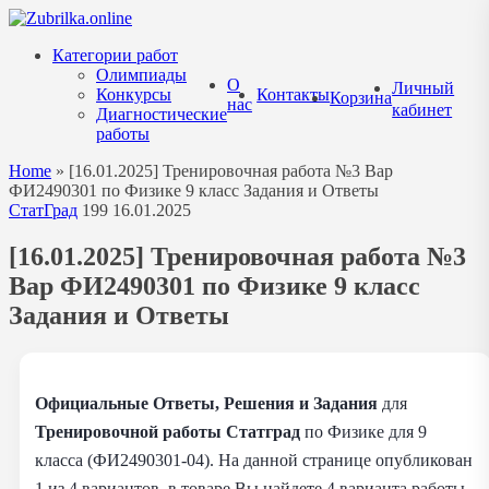
Перейти
к
Категории работ
содержанию
Олимпиады
О
Личный
Конкурсы
Контакты
Корзина
нас
кабинет
Диагностические
работы
Home
»
[16.01.2025] Тренировочная работа №3 Вар
ФИ2490301 по Физике 9 класс Задания и Ответы
СтатГрад
199
16.01.2025
[16.01.2025] Тренировочная работа №3
Вар ФИ2490301 по Физике 9 класс
Задания и Ответы
Официальные Ответы, Решения и Задания
для
Тренировочной работы Статград
по Физике для 9
класса (ФИ2490301-04). На данной странице опубликован
1 из 4 вариантов, в товаре Вы найдете 4 варианта работы.