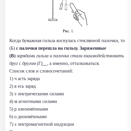
Когда бумажная гильза коснулась стеклянной палочки, то
(Б)
с палочки перешла на гильзу. Заряженные
(В)
зарядами гильза и палочка стали взаимодействовать
друг с другом (Г)
__
, а именно, отталкиваться.
Список слов и словосочетаний:
1) ч асть заряда
2) в есь заряд
3) э лектрическими силами
4) м агнитными силами
5) р азноимёнными
6) о дноимёнными
7) э лектромагнитной индукции