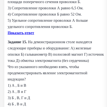
площади поперечного сечения проволоки Б.
3) Сопротивление проволоки А равно 6,5 Ом.
4) Сопротивление проволоки Б равно 52 Ом.
5) Удельное сопротивление проволоки А больше
удельного сопротивления проволоки Б.
Показать ответ
Задание 15.
На демонстрационном столе находятся
следующие приборы и оборудование: А) железные
опилки Б) гальванометр В) полосовой магнит Г) источник
тока Д) обмотка электромагнита (без сердечника)
Что из указанного необходимо взять, чтобы
продемонстрировать явление электромагнитной
индукции?
1) А , Б и В
2) А , В и Г
3) Б , В, Г и Д
4) Б , В и Д