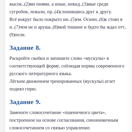
высок..(2)ми пнями, а иные, невид..(3)мые среди
сугробов, лежали, пр..(4)слонившись друг к другу.
Всё вокруг было покрыто ин..(5)ем. Осинн..(6)к стоял в
н..(7)чем не н аруша..(8)мой тишине и будто бы ждал отт..
(9)пели.
Задание 8.
Раскройте скобки и запишите слово «мускулы» в
соответствующей форме, соблюдая нормы современного
русского литературного языка.
Лёгким движением тренированных (мускулы) атлет
поднял гирю.
Задание 9.
Замените словосочетание «пшеничного цвета»,
построенное на основе согласования, синонимичным
словосочетанием со связью управление.