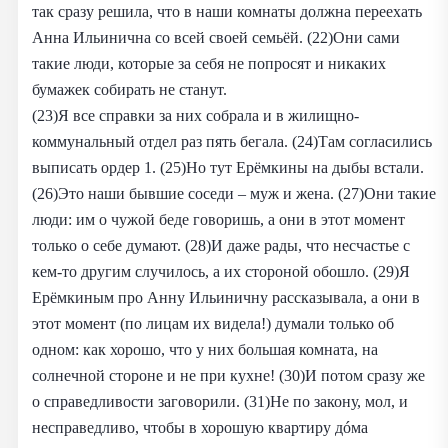
так сразу решила, что в наши комнаты должна переехать
Анна Ильинична со всей своей семьёй. (22)Они сами
такие люди, которые за себя не попросят и никаких
бумажек собирать не станут.
(23)Я все справки за них собрала и в жилищно-
коммунальный отдел раз пять бегала. (24)Там согласились
выписать ордер 1. (25)Но тут Ерёмкины на дыбы встали.
(26)Это наши бывшие соседи – муж и жена. (27)Они такие
люди: им о чужой беде говоришь, а они в этот момент
только о себе думают. (28)И даже рады, что несчастье с
кем-то другим случилось, а их стороной обошло. (29)Я
Ерёмкиным про Анну Ильиничну рассказывала, а они в
этот момент (по лицам их видела!) думали только об
одном: как хорошо, что у них большая комната, на
солнечной стороне и не при кухне! (30)И потом сразу же
о справедливости заговорили. (31)Не по закону, мол, и
несправедливо, чтобы в хорошую квартиру дóма