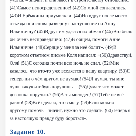
(41)Самое непосредственное! (42)Со мной согласились.
(43)И Ерёмкины приумолкли. (44)Но вдруг после моего
отъезда они снова развернут наступление на Анну
Ильиничну? (45)Вдруг им удастся их обман? (46)Это было
бы очень несправедливо! (47)В общем, помоги Анне
Ильиничне. (48)Сердце у меня за неё болит». (49)В
коротком ответном письме Коля написал: «(50)Здравствуй,
Оля! (51)Я сегодня почти всю ночь не спал. (52)Мне
казалось, что кто-то уже вселяется в вашу квартиру. (53)Я
теперь ни о чём другом не думаю! (54)Я думал, ты мне
чушь какую-нибудь поручишь… (55)Думал: что может
девчонка поручить? (56)А ты молодец! (57)Тебе не всё
равно! (58)Всё сделаю, что смогу. (59)Если можно
другому помочь – значит, нужно это сделать. (60)Теперь я
за настоящую правду буду бороться».
Задание 10.