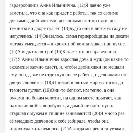
гардеробщица Анна Ильинична. (12)Я давно уже
заметила, что она как придёт с работы, так со своими
дочками-двойняшками, девчонками лет по пяти, до
темноты во дворе гуляет. (13)Будто они в детском саду не
нагулялись! (14)Оказалось, семья гардеробщицы на десяти
метрах умещается – в крохотной комнатушке, при кухне.
(15)А ведь их пятеро! (16)Как же это несправедливо!
(17)У Анны Ильиничны взрослая дочь и муж (он какие-то
экзамены заочно сдаёт), и, чтобы двойняшки не мешали
ему, она, даже не отдохнув после работы, с девочками по
двору слоняется. (18)И зимой в лютый мороз с ними до
темноты гуляет. (19)Они-то бегают, им тепло, а она
руками по бокам колотит, на одном месте прыгает, как
нахохлившийся воробушек, а домой не идёт: пусть
старшая с мужем в тишине занимаются! (20)Я много раз
её младших девчонок к себе забирала, чтобы она
отдохнула хоть немного. (21)А когда мы решили уезжать,