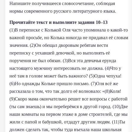
Напишите получившееся словосочетание, соблюдая
нормы современного русского литературного языка.
Прочитайте текст и выполните задания 10–13
(1)В переписке с Колькой Оля часто упоминала о какой-то
важной просьбе, но Колька никогда не придавал её словам
значения. (2)Он обещал дворовым ребятам вести
переписку с уехавшей девочкой, но выполнять её
поручения не был обязан. (3)Вся эта девчачья ерунда
настоящего мужчину интересовать не должна. (4)Что у
неё там в голове может быть важного? (5)Одна чепуха!
(6)Но однажды Кольке пришло письмо. (7)Оля всё же
рассказала о том, что так долго её волновало: «(8)Коля!
(9)Скоро мама окончательно решит все вопросы с работой
(ты сам знаешь) и мы переберёмся в другой город. (10)Две
наши комнаты на первом этаже в доме строителей, где мы
жили с папой и бабушкой, отдадут другим людям. (11)Ты
должен сделать так, чтобы туда въехала наша школьная