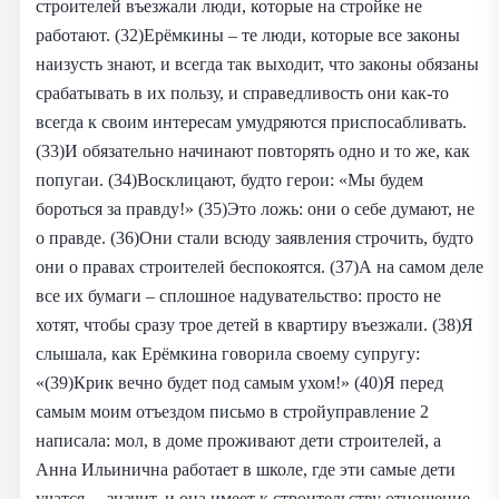
строителей въезжали люди, которые на стройке не
работают. (32)Ерёмкины – те люди, которые все законы
наизусть знают, и всегда так выходит, что законы обязаны
срабатывать в их пользу, и справедливость они как-то
всегда к своим интересам умудряются приспосабливать.
(33)И обязательно начинают повторять одно и то же, как
попугаи. (34)Восклицают, будто герои: «Мы будем
бороться за правду!» (35)Это ложь: они о себе думают, не
о правде. (36)Они стали всюду заявления строчить, будто
они о правах строителей беспокоятся. (37)А на самом деле
все их бумаги – сплошное надувательство: просто не
хотят, чтобы сразу трое детей в квартиру въезжали. (38)Я
слышала, как Ерёмкина говорила своему супругу:
«(39)Крик вечно будет под самым ухом!» (40)Я перед
самым моим отъездом письмо в стройуправление 2
написала: мол, в доме проживают дети строителей, а
Анна Ильинична работает в школе, где эти самые дети
учатся, – значит, и она имеет к строительству отношение.