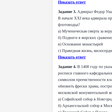
Показать ответ
Задание 3.
Адмирал Федор Ушак
В начале XXI века адмирала п
флотоводца?
а) Мученическая смерть за вер
б) Подвиги в морских сражени
в) Основание монастырей
г) Праведная жизнь, милосерд
Показать ответ
Задание 4.
В 1408 году по ука
росписи главного кафедрально
символом преемственности вла
обновить фрески храма, постр
московской монументальной ж
а) Софийский собор в Новгоро
б) Архангельский собор в Мос