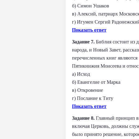
б) Симон Ушаков
в) Алексий, патриарх Московск
г) Игумен Сергий Радонежски
Показать ответ
Задание 7.
Библия состоит из д
народа, и Новый Завет, расск
перечисленных книг являются 
Пятикнижия Моисеева и относит
а) Исход
б) Евангелие от Марка
в) Откровение
г) Послание к Титу
Показать ответ
Задание 8.
Главный принцип вн
включая Церковь, должны служ
было принято решение, которо