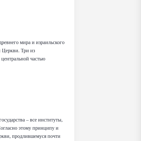
древнего мира и израильского
 Церкви. Три из
я центральной частью
осударства – все институты,
Согласно этому принципу и
еркви, продлившемуся почти