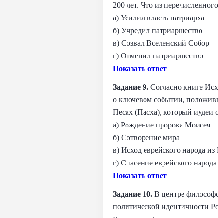
200 лет. Что из перечисленного
а) Усилил власть патриарха
б) Учредил патриаршество
в) Созвал Вселенский Собор
г) Отменил патриаршество
Показать ответ
Задание 9.
Согласно книге Исх
о ключевом событии, положивш
Песах (Пасха), который иудеи 
а) Рождение пророка Моисея
б) Сотворение мира
в) Исход еврейского народа из
г) Спасение еврейского народа
Показать ответ
Задание 10.
В центре философс
политической идентичности Рос