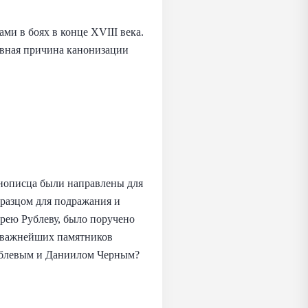
и в боях в конце XVIII века.
лавная причина канонизации
онописца были направлены для
бразцом для подражания и
рею Рублеву, было поручено
з важнейших памятников
ублевым и Даниилом Черным?