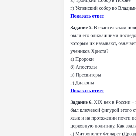
в) Троицкий Собор в Пскове
г) Успенский собор во Владим
Показать ответ
Задание 5.
В евангельском пов
были его ближайшими последов
которым их называют, означае
учеников Христа?
а) Пророки
б) Апостолы
в) Пресвитеры
г) Диаконы
Показать ответ
Задание 6.
XIX век в России – 
был ключевой фигурой этого ст
язык и на протяжении почти по
церковную политику. Как звали
а) Митрополит Филарет (Дрозд