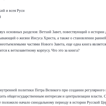
ий и всея Руси
й
вух основных разделов: Ветхий Завет, повествующий о истории 
азывающий о жизни Иисуса Христа, а также о становлении ранней
неотъемлемыми частями Нового Завета, еще одна книга являетс
ся к ветхозаветному корпусу. Что это за книга?
утренней политики Петра Великого при создании регулярного г
ить общегосударственным интересам и централизации власти. 
е положило начало синодальному периоду в истории Русской Ц