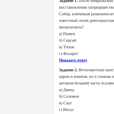
Задание 1.
После Февральской 
восстановлении патриаршества
Собор, ключевым решением кот
известный своей деятельностью
митрополита?
а) Пимен
б) Сергий
в) Тихон
г) Филарет
Показать ответ
Задание 2.
Ветхозаветные книг
царем и воином, но и тонким 
автором большей части псалмов
а) Давид
б) Соломон
в) Саул
г) Иисус