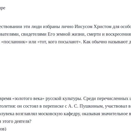
ире
ествовании эти люди избраны лично Иисусом Христом для особ
ателями, свидетелями Его земной жизни, смерти и воскресения.
т «посланник» или «тот, кого посылают». Как обычно называют
время «золотого века» русской культуры. Среди перечисленных
олетия: он состоял в переписке с А. С. Пушкиным, участвовал 
лувека возглавлял московскую кафедру, оказывая значительное 
 этого деятеля?
ов)