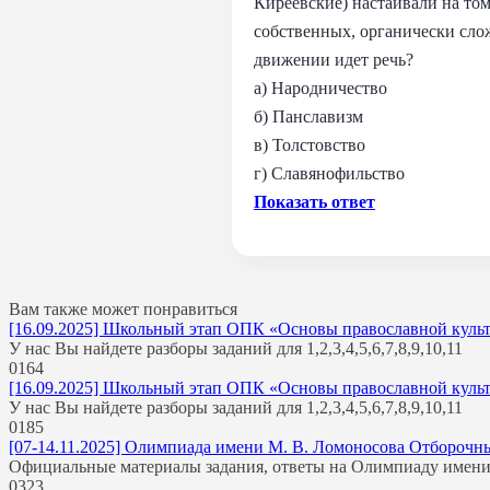
Киреевские) настаивали на том
собственных, органически сло
движении идет речь?
а) Народничество
б) Панславизм
в) Толстовство
г) Славянофильство
Показать ответ
Вам также может понравиться
[16.09.2025] Школьный этап ОПК «Основы православной культур
У нас Вы найдете разборы заданий для 1,2,3,4,5,6,7,8,9,10,11
0
164
[16.09.2025] Школьный этап ОПК «Основы православной культур
У нас Вы найдете разборы заданий для 1,2,3,4,5,6,7,8,9,10,11
0
185
[07-14.11.2025] Олимпиада имени М. В. Ломоносова Отборочны
Официальные материалы задания, ответы на Олимпиаду имени
0
323