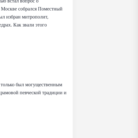
ью встал вопрос о
 в Москве собрался Поместный
ыл избран митрополит,
драх. Как звали этого
е только был могущественным
храмовой певческой традиции и