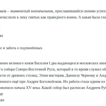
ов – знаменитый военачальник, прославившийся своими успехам
ричислили к лику святых как праведного воина. А какая была г
у
ях
ие и забота о подчинённых
занию великого князя Василия I два выдающихся московских ик
го собора Северо-Восточной Руси, который в то время служил о
сти от древних столиц. Этим мастерам, Даниилу Черному и Анд
оенного ещё при Андрее Боголюбском. Их работа стала одним и
ивописи начала XV века. Какой собор был расписан Андреем Р
де
кве