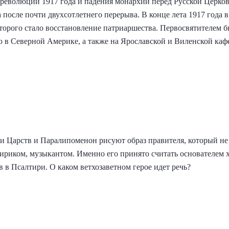
революции 1917 года и падения монархии перед Русской Церков
 после почти двухсотлетнего перерыва. В конце лета 1917 года
орого стало восстановление патриаршества. Первосвятителем б
 в Северной Америке, а также на Ярославской и Виленской кафе
и Царств и Паралипоменон рисуют образ правителя, который н
лириком, музыкантом. Именно его принято считать основателем 
 в Псалтири. О каком ветхозаветном герое идет речь?