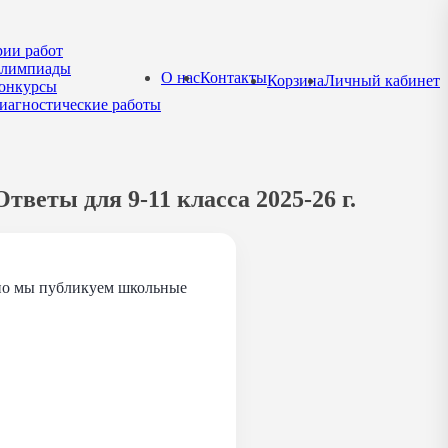
рии работ
лимпиады
О нас
Контакты
Корзина
Личный кабинет
онкурсы
иагностические работы
веты для 9-11 класса 2025-26 г.
евно мы публикуем школьные