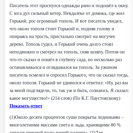
Писатель этот проснулся однажды рано и подошёл к окну.
С юга дул сильный ветер. Невдалеке от домика, где жил
Горький, рос огромный тополь. И вот писатель увидел,
что около тополя стоит Горький и, подняв голову и
опираясь на трость, пристально смотрит на могучее
дерево. Тополь гудел, и Горький очень долго стоял
неподвижно и смотрел на тополь, сняв шляпу. Потом он
что-то сказал и пошёл в глубину сада, но несколько раз
останавливался и оглядывался на тополь. За ужином
писатель осмелел и спросил Горького, что он сказал тогда,
около тополя. Горький не удивился и ответил: «Ну, раз вы
за мной подглядели, то, так уж и быть, сознаюсь. Я сказал:
какое могущество!» (214 слов) (По К.Г. Паустовскому)
Показать ответ
(1)Около десяти процентов суши покрыты ледниками –
многолетними массами снега и льда, хранящими 80 %
запасов пресной воды нашей планеты. (2)Для