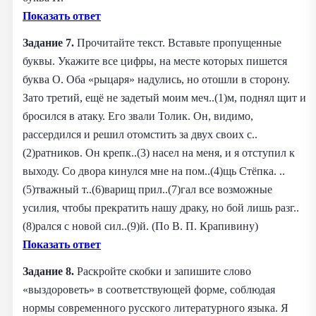
Показать ответ
Задание 7.
Прочитайте текст. Вставьте пропущенные
буквы. Укажите все цифры, на месте которых пишется
буква О. Оба «рыцаря» надулись, но отошли в сторону.
Зато третий, ещё не задетый моим меч..(1)м, поднял щит и
бросился в атаку. Его звали Толик. Он, видимо,
рассердился и решил отомстить за двух своих с..
(2)ратников. Он крепк..(3) насел на меня, и я отступил к
выходу. Со двора кинулся мне на пом..(4)щь Стёпка. ..
(5)тважный т..(6)варищ прил..(7)гал все возможные
усилия, чтобы прекратить нашу драку, но бой лишь разг..
(8)рался с новой сил..(9)й. (По В. П. Крапивину)
Показать ответ
Задание 8.
Раскройте скобки и запишите слово
«выздороветь» в соответствующей форме, соблюдая
нормы современного русского литературного языка.
Я