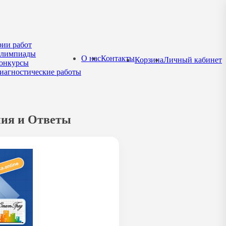
рии работ
лимпиады
О нас
Контакты
Корзина
Личный кабинет
онкурсы
иагностические работы
ния и Ответы