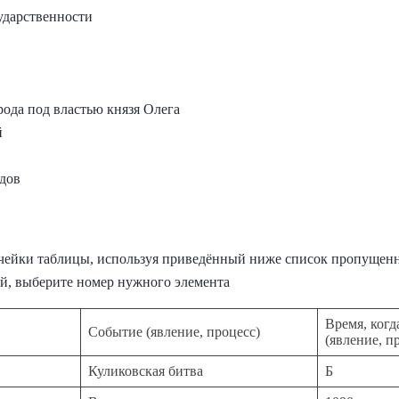
ударственности
рода под властью князя Олега
й
удов
чейки таблицы, используя приведённый ниже список пропущенн
ой, выберите номер нужного элемента
Время, ког
Событие (явление, процесс)
(явление, п
Куликовская битва
Б