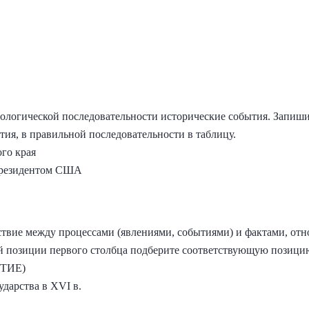
ологической последовательности исторические события. Запиш
ия, в правильной последовательности в таблицу.
ого края
президентом США
ствие между процессами (явлениями, событиями) и фактами, от
ой позиции первого столбца подберите соответствующую позицию
ТИЕ)
ударства в XVI в.