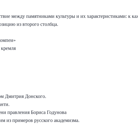
ствие между памятниками культуры и их характеристиками: к к
зицию из второго столбца.
Помпеи»
 кремля
ом Дмитрия Донского.
анти.
ени правления Бориса Годунова
им из примеров русского академизма.