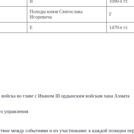
В
1090-е гг.
Походы князя Святослава
Г
Игоревича
Е
1470-е гг.
 войска во главе с Иваном III ордынским войскам хана Ахмата
го управления
ствие между событиями и их участниками: к каждой позиции пер