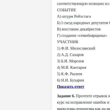
соответствующую позицию из в
СОБЫТИЕ
А) штурм Рейхстага
Б) I съезд народных депутато
В) восстание декабристов
Г) создание «семибоярщины»
УЧАСТНИК
1) Ф.И. Милославский
2) А.Д. Сахаров
3) Б.И. Морозов
4) М.В. Кантария
5) К.Ф. Рылеев
6) Н.И. Бухарин
Показать ответ
Задание 6.
Прочтите отрывок из
курс на исправление ошибок и
марксизма-ленинизма как на ме