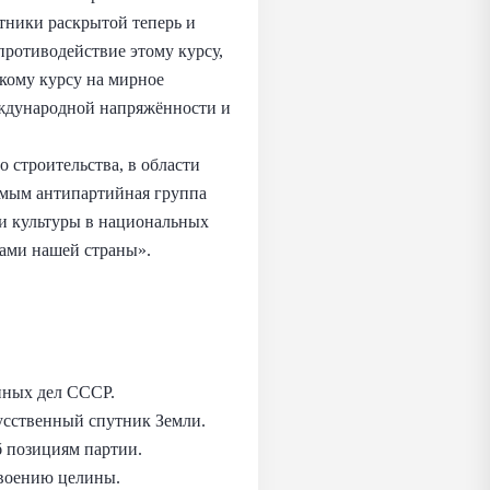
ники раскрытой теперь и
ротиводействие этому курсу,
кому курсу на мирное
еждународной напряжённости и
 строительства, в области
самым антипартийная группа
 и культуры в национальных
ами нашей страны».
нных дел СССР.
усственный спутник Земли.
б позициям партии.
своению целины.