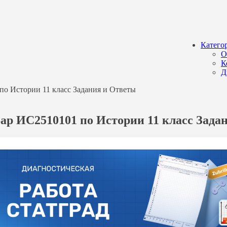
Катего
О
К
Д
по Истории 11 класс Задания и Ответы
Вар ИС2510101 по Истории 11 класс Зада