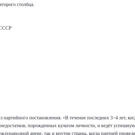
торого столбца.
в СССР
 партийного постановления. «В течение последних 3−4 лет, ког
 недостатков, порожденных культом личности, и ведёт успешную
ждународной арене, так и внутри страны, когда партией провед