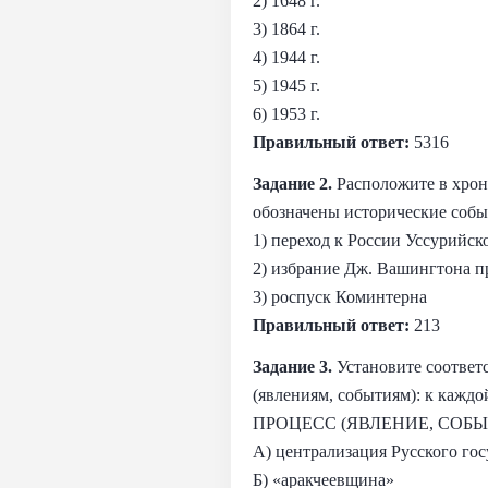
2) 1648 г.
3) 1864 г.
4) 1944 г.
5) 1945 г.
6) 1953 г.
Правильный ответ:
5316
Задание 2.
Расположите в хрон
обозначены исторические событ
1) переход к России Уссурийск
2) избрание Дж. Вашингтона 
3) роспуск Коминтерна
Правильный ответ:
213
Задание 3.
Установите соответ
(явлениям, событиям): к кажд
ПРОЦЕСС (ЯВЛЕНИЕ, СОБЫ
А) централизация Русского гос
Б) «аракчеевщина»