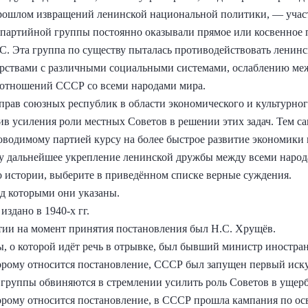
ошлом извращений ленинской национальной политики, — участ
партийной группы постоянно оказывали прямое или косвенное п
 Эта группа по существу пыталась противодействовать ленинс
арствами с различными социальными системами, ослаблению м
отношений СССР со всеми народами мира.
рав союзных республик в области экономического и культурного
тив усиления роли местных Советов в решении этих задач. Тем 
оводимому партией курсу на более быстрое развитие экономики
у дальнейшее укрепление ленинской дружбы между всеми народ
о истории, выберите в приведённом списке верные суждения.
д которыми они указаны.
издано в 1940-х гг.
ии на момент принятия постановления был Н.С. Хрущёв.
ы, о которой идёт речь в отрывке, был бывший министр иностра
оторому относится постановление, СССР был запущен первый иск
 группы обвиняются в стремлении усилить роль Советов в ущер
оторому относится постановление, в СССР прошла кампания по о