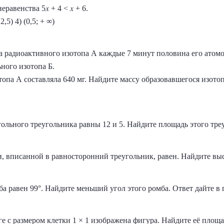
авенства 5𝑥 + 4 < 𝑥 + 6.
 2,5) 4) (0,5; + ∞)
а радиоактивного изотопа А каждые 7 минут половина его атомо
ного изотопа Б.
опа А составляла 640 мг. Найдите массу образовавшегося изотоп
ольного треугольника равны 12 и 5. Найдите площадь этого тре
, вписанной в равносторонний треугольник, равен. Найдите выс
а равен 99°. Найдите меньший угол этого ромба. Ответ дайте в 
е с размером клетки 1 × 1 изображена фигура. Найдите её площа