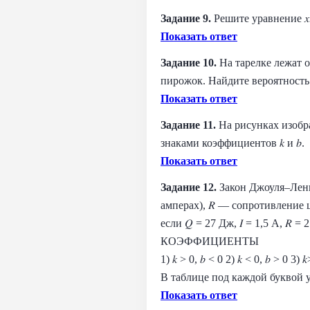
Задание 9.
Решите уравнение 𝑥
Показать ответ
Задание 10.
На тарелке лежат о
пирожок. Найдите вероятность 
Показать ответ
Задание 11.
На рисунках изобра
знаками коэффициентов 𝑘 и 𝑏.
Показать ответ
Задание 12.
Закон Джоуля–Ленца 
амперах), 𝑅 — сопротивление це
если 𝑄 = 27 Дж, 𝐼 = 1,5 A, 𝑅 = 
КОЭФФИЦИЕНТЫ
1) 𝑘 > 0, 𝑏 < 0 2) 𝑘 < 0, 𝑏 > 0 3) 
В таблице под каждой буквой 
Показать ответ