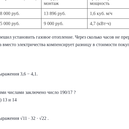
монтаж
мощность
8 000 руб.
13 896 руб.
1,6 куб. м/ч
5 000 руб.
9 000 руб.
4,7 (кВт
ч)
решил установить газовое отопление. Через сколько часов не п
а вместо электричества компенсирует разницу в стоимости поку
ражения 3,6 − 4,1.
и числами заключено число 190/17 ?
4) 13 и 14
ражения √11 · 32 · √22 .