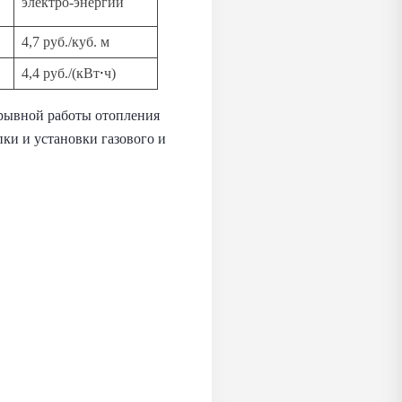
электро-энергии
4,7 руб./куб. м
4,4 руб./(кВт
ч)
рерывной работы отопления
пки и установки газового и