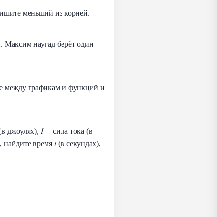
апишите меньший из корней.
й. Максим наугад берёт один
вие между графикам и функций и
в джоулях), 𝐼— сила тока (в
 найдите время 𝑡 (в секундах),