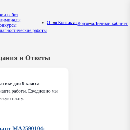
рии работ
лимпиады
О нас
Контакты
Корзина
Личный кабинет
онкурсы
иагностические работы
адания и Ответы
атике для 9 класса
рианта работы. Ежедневно мы
скую плату.
иант МА2590104: