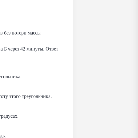
в без потери массы
а Б через 42 минуты. Ответ
угольника.
оту этого треугольника.
градусах.
дь.