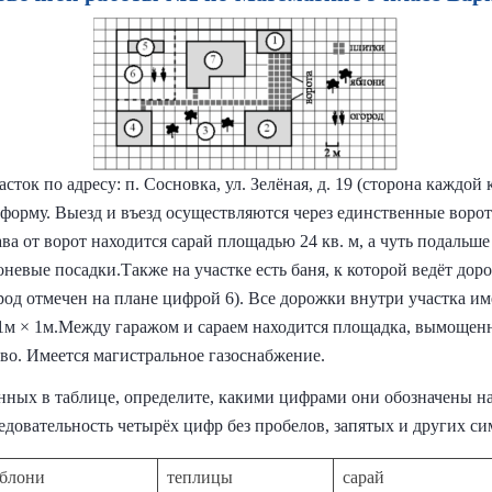
ток по адресу: п. Сосновка, ул. Зелёная, д. 19 (сторона каждой 
орму. Выезд и въезд осуществляются через единственные ворота
ава от ворот находится сарай площадью 24 кв. м, а чуть подаль
евые посадки.Также на участке есть баня, к которой ведёт дор
ород отмечен на плане цифрой 6). Все дорожки внутри участка 
1м × 1м.Между гаражом и сараем находится площадка, вымощенн
во. Имеется магистральное газоснабжение.
нных в таблице, определите, какими цифрами они обозначены на
едовательность четырёх цифр без пробелов, запятых и других си
яблони
теплицы
сарай