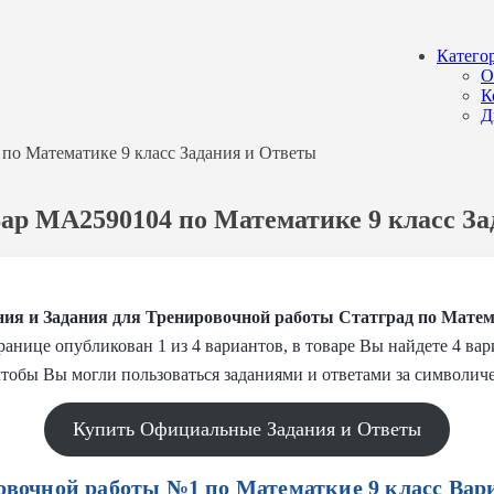
Катего
О
К
Д
 по Математике 9 класс Задания и Ответы
 Вар МА2590104 по Математике 9 класс З
ия и Задания
для Тренировочной работы
Статград по Матем
анице опубликован 1 из 4 вариантов, в товаре Вы найдете 4 ва
тобы Вы могли пользоваться заданиями и ответами за символиче
Купить Официальные Задания и Ответы
овочной работы №1 по Математкие 9 класс Вар