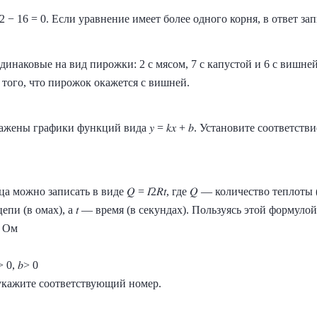
2 − 16 = 0. Если уравнение имеет более одного корня, в ответ з
динаковые на вид пирожки: 2 с мясом, 7 с капустой и 6 с вишне
того, что пирожок окажется с вишней.
жены графики функций вида 𝑦 = 𝑘𝑥 + 𝑏. Установите соответст
можно записать в виде 𝑄 = 𝐼2𝑅𝑡, где 𝑄 — количество теплоты (
пи (в омах), а 𝑡 — время (в секундах). Пользуясь этой формулой,
2 Ом
> 0, 𝑏> 0
укажите соответствующий номер.