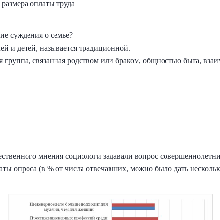
 размера оплаты труда
е суждения о семье?
лей и детей, называется традиционной.
ая группа, связанная родством или браком, общностью быта, вза
ественного мнения социологи задавали вопрос совершеннолетн
аты опроса (в % от числа отвечавших, можно было дать нескольк