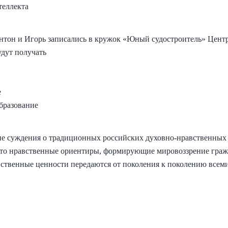
теллекта
тон и Игорь записались в кружок «Юный судостроитель» Центр
удут получать
е
образование
 суждения о традиционных российских духовно-нравственных
это нравственные ориентиры, формирующие мировоззрение граж
ственные ценности передаются от поколения к поколению всем