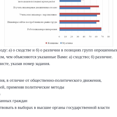
у: а) о сходстве и б) о различии в позициях групп опрошенных
, чем объясняются указанные Вами: а) сходство; б) различие.
исте, указав номер задания.
ия, в отличие от общественно-политического движения,
лей, применяя политические методы
в
ованных граждан
ствовать в выборах в высшие органы государственной власти