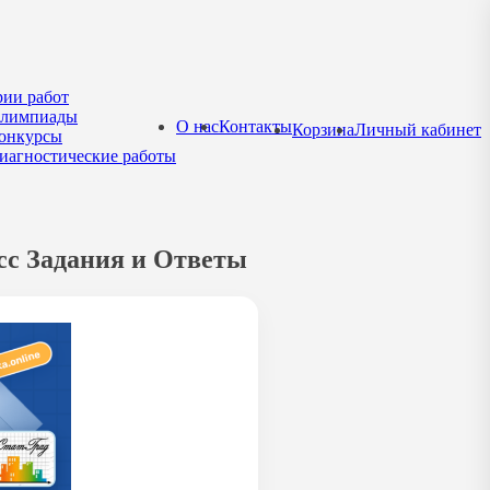
рии работ
лимпиады
О нас
Контакты
Корзина
Личный кабинет
онкурсы
иагностические работы
сс Задания и Ответы