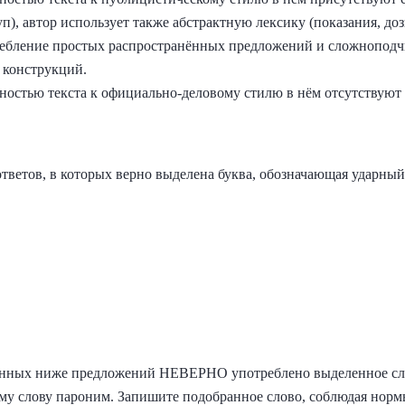
п), автор использует также абстрактную лексику (показания, доз
требление простых распространённых предложений и сложнопод
 конструкций.
жностью текста к официально-деловому стилю в нём отсутствуют
тветов, в которых верно выделена буква, обозначающая ударный
ённых ниже предложений НЕВЕРНО употреблено выделенное сло
му слову пароним. Запишите подобранное слово, соблюдая норм