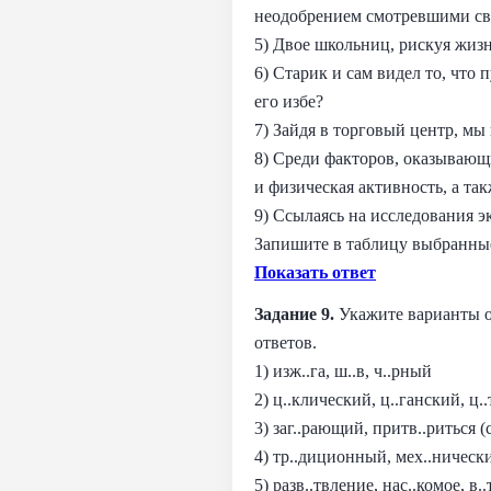
неодобрением смотревшими све
5) Двое школьниц, рискуя жиз
6) Старик и сам видел то, что 
его избе?
7) Зайдя в торговый центр, мы
8) Среди факторов, оказывающ
и физическая активность, а та
9) Ссылаясь на исследования э
Запишите в таблицу выбранны
Показать ответ
Задание 9.
Укажите варианты от
ответов.
1) изж..га, ш..в, ч..рный
2) ц..клический, ц..ганский, ц
3) заг..рающий, притв..риться (
4) тр..диционный, мех..ническ
5) разв..твление, нас..комое, в.