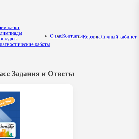
рии работ
лимпиады
О нас
Контакты
Корзина
Личный кабинет
онкурсы
иагностические работы
ласс Задания и Ответы