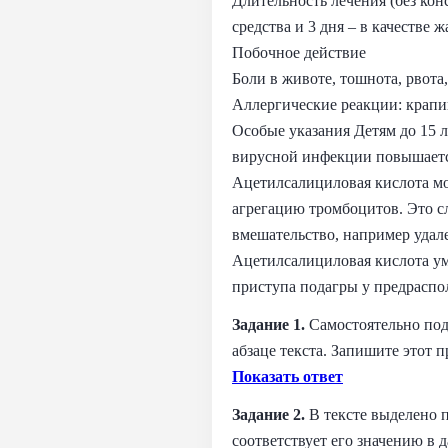
Длительность лечения (без кон
средства и 3 дня – в качестве
Побочное действие
Боли в животе, тошнота, рвот
Аллергические реакции: крапи
Особые указания Детям до 15 л
вирусной инфекции повышаетс
Ацетилсалициловая кислота мо
агрегацию тромбоцитов. Это с
вмешательство, например удале
Ацетилсалициловая кислота ум
приступа подагры у предрасп
Задание 1.
Самостоятельно под
абзаце текста. Запишите этот п
Показать ответ
Задание 2.
В тексте выделено п
соответствует его значению в 