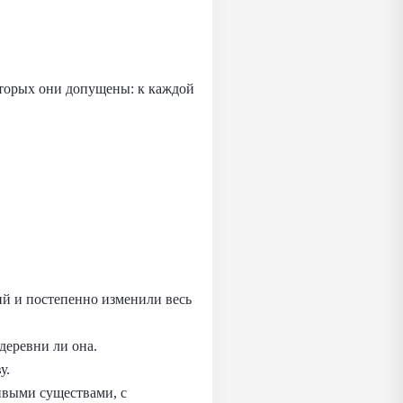
торых они допущены: к каждой
ий и постепенно изменили весь
деревни ли она.
у.
живыми существами, с