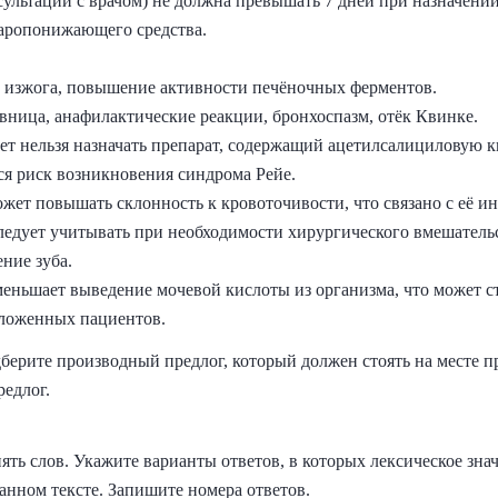
сультации с врачом) не должна превышать 7 дней при назначени
 жаропонижающего средства.
а, изжога, повышение активности печёночных ферментов.
вница, анафилактические реакции, бронхоспазм, отёк Квинке.
ет нельзя назначать препарат, содержащий ацетилсалициловую ки
я риск возникновения синдрома Рейе.
жет повышать склонность к кровоточивости, что связано с её 
ледует учитывать при необходимости хирургического вмешател
ние зуба.
еньшает выведение мочевой кислоты из организма, что может с
оложенных пациентов.
берите производный предлог, который должен стоять на месте п
редлог.
ять слов. Укажите варианты ответов, в которых лексическое зна
данном тексте. Запишите номера ответов.