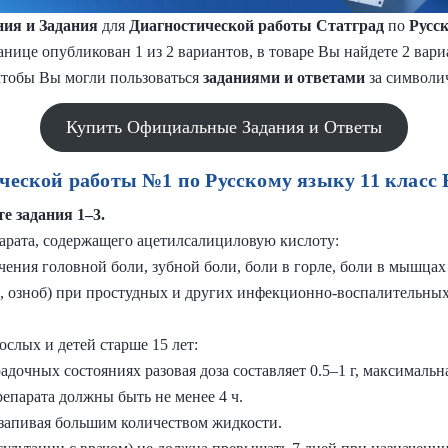
ия и Задания
для
Диагностической работы Статград
по
Русс
анице опубликован 1 из 2 вариантов, в товаре Вы найдете 2 вар
чтобы Вы могли пользоваться
заданиями и
ответами
за символи
Купить Официальные Задания и Ответы
ческой работы №1 по Русскому языку 11 класс 
е задания 1–3.
рата, содержащего ацетилсалициловую кислоту:
чения головной боли, зубной боли, боли в горле, боли в мышцах 
р, озноб) при простудных и других инфекционно-воспалительных
ослых и детей старше 15 лет:
очных состояниях разовая доза составляет 0.5–1 г, максимальная
парата должны быть не менее 4 ч.
 запивая большим количеством жидкости.