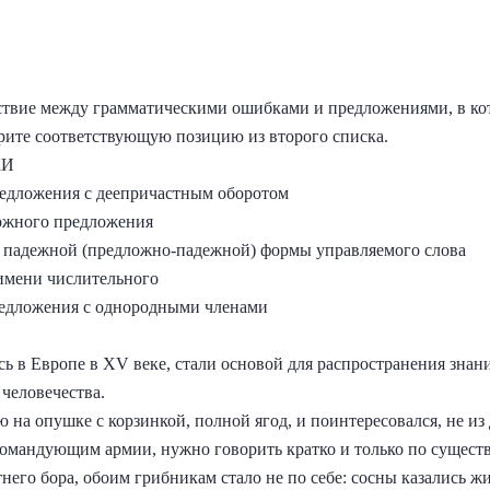
ствие между грамматическими ошибками и предложениями, в ко
рите соответствующую позицию из второго списка.
КИ
редложения с деепричастным оборотом
ложного предложения
е падежной (предложно-падежной) формы управляемого слова
имени числительного
редложения с однородными членами
ь в Европе в XV веке, стали основой для распространения знан
человечества.
 на опушке с корзинкой, полной ягод, и поинтересовался, не из 
 командующим армии, нужно говорить кратко и только по существ
тнего бора, обоим грибникам стало не по себе: сосны казались 