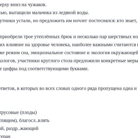
рху вниз на чужаков.
нью, вытащили мальчика из ледяной воды.
путники устали, но предложить им ночлег постеснялся: кто знает
 приобрели трое утеплённых брюк и несколько пар шерстяных нос
их влияние на здоровье человека, наиболее важными считаются 
кже режим сна, эмоциональное состояние и экология окружающей
кологов, участники круглого стола предложили конкретные меры
е цифры под соответствующими буквами.
ветов, в которых во всех словах одного ряда пропущена одна и
..трусовые (плоды)
спящим), благосл..влять
ий, раздр..жающий
.теран