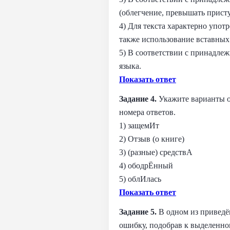
(облегчение, превышать присту
4) Для текста характерно упо
также использование вставных
5) В соответствии с принадле
языка.
Показать ответ
Задание 4.
Укажите варианты о
номера ответов.
1) защемИт
2) Отзыв (о книге)
3) (разные) средствА
4) ободрЁнный
5) облИлась
Показать ответ
Задание 5.
В одном из привед
ошибку, подобрав к выделенно