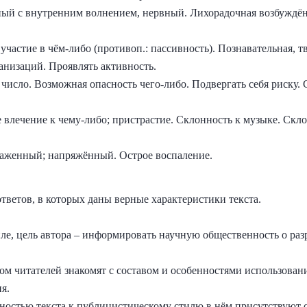
 с внутренним волнением, нервный. Лихорадочная возбуждён
стие в чём-либо (противоп.: пассивность). Познавательная, тв
низаций. Проявлять активность.
число. Возможная опасность чего-либо. Подвергать себя риску.
ечение к чему-либо; пристрастие. Склонность к музыке. Скло
аженный; напряжённый. Острое воспаление.
ветов, в которых даны верные характеристики текста.
тиле, цель автора – информировать научную общественность о р
ором читателей знакомят с составом и особенностями использован
я.
жностью текста к публицистическому стилю в нём присутствуют 