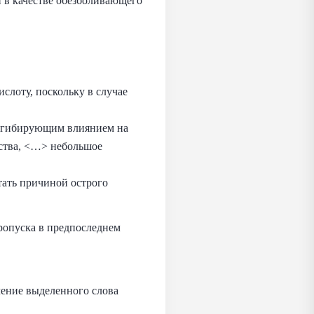
и в качестве обезболивающего
слоту, поскольку в случае
ингибирующим влиянием на
ьства, <…> небольшое
тать причиной острого
ропуска в предпоследнем
чение выделенного слова