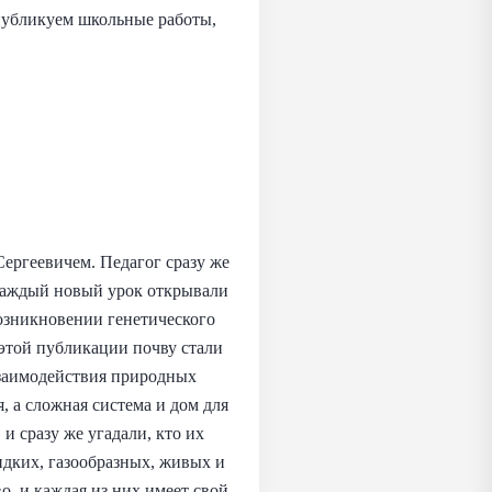
ы публикуем школьные работы,
Сергеевичем. Педагог сразу же
 каждый новый урок открывали
возникновении генетического
 этой публикации почву стали
взаимодействия природных
я, а сложная система и дом для
 сразу же угадали, кто их
идких, газообразных, живых и
о, и каждая из них имеет свой