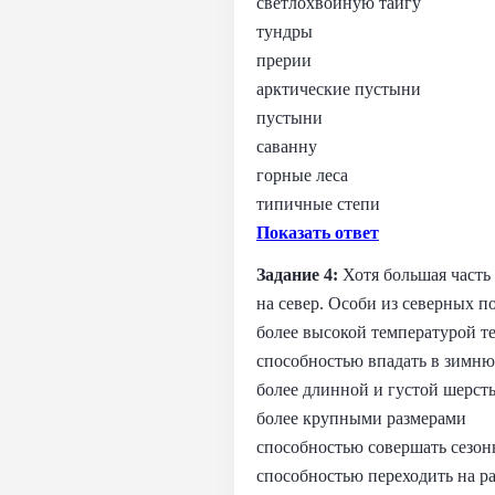
светлохвойную тайгу
тундры
прерии
арктические пустыни
пустыни
саванну
горные леса
типичные степи
Показать ответ
Задание 4:
Хотя большая часть
на север. Особи из северных 
более высокой температурой т
способностью впадать в зимн
более длинной и густой шерст
более крупными размерами
способностью совершать сезо
способностью переходить на р