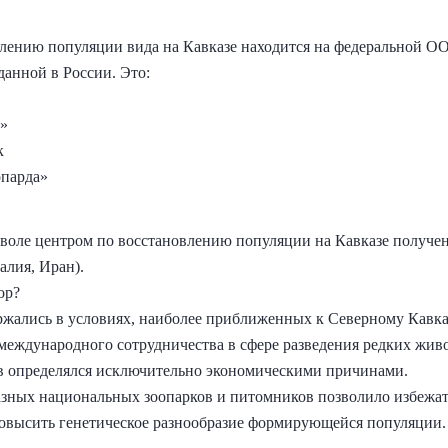
лению популяции вида на Кавказе находится на федеральной ОО
данной в России. Это:
а»
к
опарда»
еволе центром по восстановлению популяции на Кавказе получен
алия, Иран).
ор?
ржались в условиях, наиболее приближенных к Северному Кавка
международного сотрудничества в сфере разведения редких жив
в определялся исключительно экономическими причинами.
азных национальных зоопарков и питомников позволило избежат
овысить генетическое разнообразие формирующейся популяции.