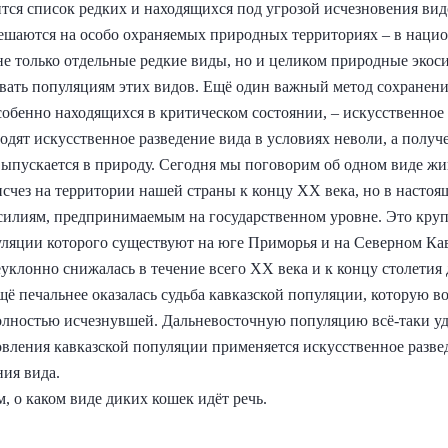
тся список редких и находящихся под угрозой исчезновения ви
решаются на особо охраняемых природных территориях – в наци
не только отдельные редкие виды, но и целиком природные экос
вать популяциям этих видов. Ещё один важный метод сохранени
собенно находящихся в критическом состоянии, – искусственно
одят искусственное разведение вида в условиях неволи, а получ
ыпускается в природу. Сегодня мы поговорим об одном виде ж
счез на территории нашей страны к концу XX века, но в настоя
усилиям, предпринимаемым на государственном уровне. Это кру
ляции которого существуют на юге Приморья и на Северном Кав
уклонно снижалась в течение всего XX века и к концу столетия
Ещё печальнее оказалась судьба кавказской популяции, которую в
лностью исчезнувшей. Дальневосточную популяцию всё-таки уд
овления кавказской популяции применяется искусственное разве
ния вида.
, о каком виде диких кошек идёт речь.