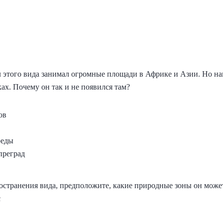
 этого вида занимал огромные площади в Африке и Азии. Но наш
ах. Почему он так и не появился там?
ов
реды
преград
остранения вида, предположите, какие природные зоны он может
с