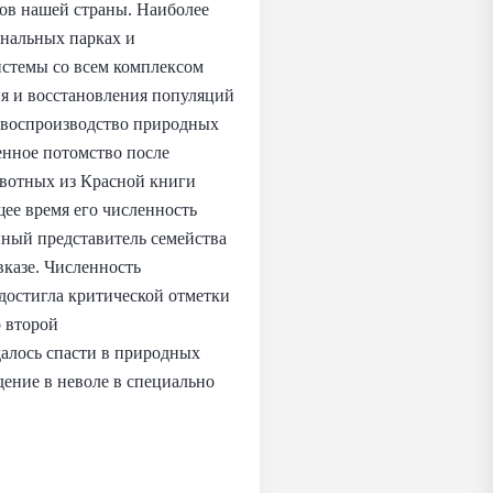
дов нашей страны. Наиболее
ональных парках и
истемы со всем комплексом
я и восстановления популяций
е воспроизводство природных
енное потомство после
ивотных из Красной книги
щее время его численность
пный представитель семейства
казе. Численность
 достигла критической отметки
о второй
алось спасти в природных
дение в неволе в специально