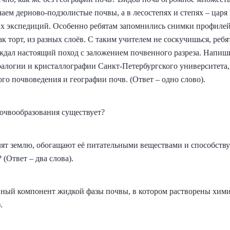
чаем дерново-подзолистые почвы, а в лесостепях и степях – царя
х экспедиций. Особенно ребятам запомнились снимки профилей
ак торт, из разных слоёв. С таким учителем не соскучишься, ребя
 ждал настоящий поход с заложением почвенного разреза. Напиш
ралогии и кристаллографии Санкт-Петербургского университета,
о почвоведения и географии почв. (Ответ – одно слово).
очвообразования существует?
ят землю, обогащают её питательными веществами и способств
(Ответ – два слова).
вный компонент жидкой фазы почвы, в котором растворены хими
.