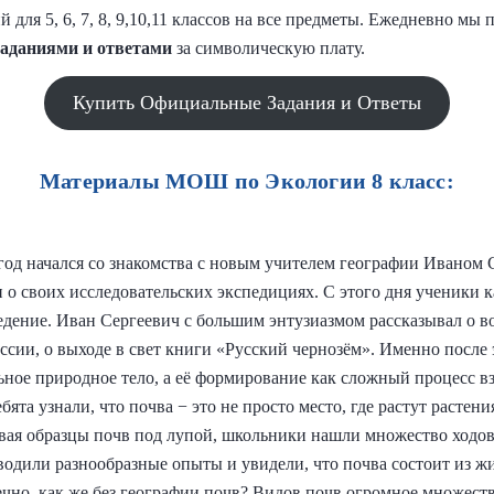
й для 5, 6, 7, 8, 9,10,11 классов на все предметы. Ежедневно м
заданиями и
ответами
за символическую плату.
Купить Официальные Задания и Ответы
Материалы МОШ по Экологии 8 класс:
год начался со знакомства с новым учителем географии Иваном 
ми о своих исследовательских экспедициях. С этого дня ученики
ведение. Иван Сергеевич с большим энтузиазмом рассказывал о 
ссии, о выходе в свет книги «Русский чернозём». Именно после
льное природное тело, а её формирование как сложный процесс 
ята узнали, что почва − это не просто место, где растут растени
вая образцы почв под лупой, школьники нашли множество ходов и
оводили разнообразные опыты и увидели, что почва состоит из ж
чно, как же без географии почв? Видов почв огромное множеств