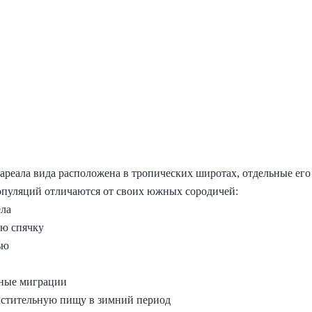
 ареала вида расположена в тропических широтах, отдельные ег
популяций отличаются от своих южных сородичей:
ела
юю спячку
ью
нные миграции
астительную пищу в зимний период