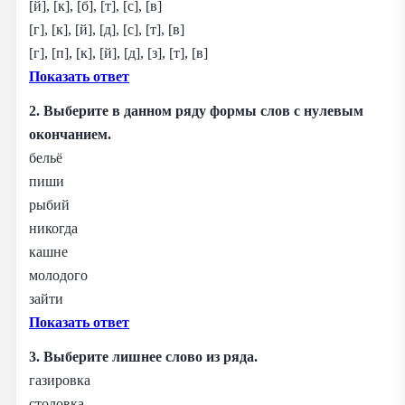
[й], [к], [б], [т], [с], [в]
[г], [к], [й], [д], [с], [т], [в]
[г], [п], [к], [й], [д], [з], [т], [в]
Показать ответ
2. Выберите в данном ряду формы слов с нулевым
окончанием.
бельё
пиши
рыбий
никогда
кашне
молодого
зайти
Показать ответ
3. Выберите лишнее слово из ряда.
газировка
столовка