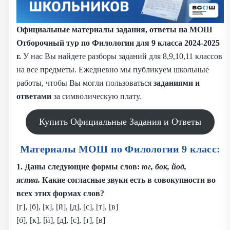
Официальные материалы задания, ответы на МОШ
Отборочный тур по Филологии для 9 класса 2024-2025
г.
У нас Вы найдете разборы заданий для 8,9,10,11 классов
на все предметы. Ежедневно мы публикуем школьные
работы, чтобы Вы могли пользоваться
заданиями и
ответами
за символическую плату.
Купить Официальные Задания и Ответы
Материалы МОШ по Филологии 9 класс:
1. Даны следующие формы слов:
юг, бок, йод,
яства.
Какие согласные звуки есть в совокупности во
всех этих формах слов?
[г], [б], [к], [й], [д], [с], [т], [в]
[б], [к], [й], [д], [с], [т], [в]