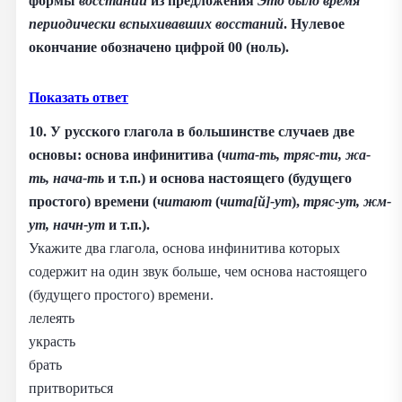
формы
восстаний
из предложения
Это было время
периодически вспыхивавших восстаний
. Нулевое
окончание обозначено цифрой 00 (ноль).
Показать ответ
10. У русского глагола в большинстве случаев две
основы: основа инфинитива (
чита-ть, тряс-ти, жа-
ть, нача-ть
и т.п.) и основа настоящего (будущего
простого) времени (
читают
(
чита[й]-ут
),
тряс-ут, жм-
ут, начн-ут
и т.п.).
Укажите два глагола, основа инфинитива которых
содержит на один звук больше, чем основа настоящего
(будущего простого) времени.
лелеять
украсть
брать
притвориться