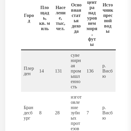
цент
Осно
Исто
Пло
Насе
ра
вная
чник
щад
лени
над
Горо
стат
прес
ь,
е,
уров
д
ья
ной
кв. м
тыс,
нем
дохо
вод
иль
чел.
моря
да
ы
,
фут
ы
суве
нирн
ая
р.
Плер
14
131
пром
136
Висб
ден
ышл
ю
енно
сть
изгот
овле
Бран
ние
р.
десб
8
28
зубн
7
Висб
ург
ых
ю
прот
езов