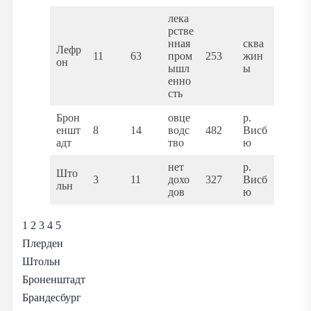
лека
рстве
нная
сква
Лефр
11
63
пром
253
жин
он
ышл
ы
енно
сть
Брон
овце
р.
еншт
8
14
водс
482
Висб
адт
тво
ю
нет
р.
Што
3
11
дохо
327
Висб
льн
дов
ю
1 2 3 4 5
Плерден
Штольн
Броненштадт
Брандесбург