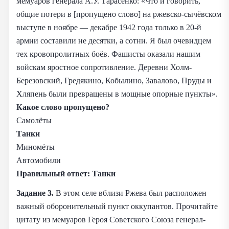
мемуаров генерала А.У. Тарасенко: «Что и говорить,
общие потери в [пропущено слово] на ржевско-сычёвском
выступе в ноябре — декабре 1942 года только в 20-й
армии составили не десятки, а сотни. Я был очевидцем
тех кровопролитных боёв. Фашисты оказали нашим
войскам яростное сопротивление. Деревни Холм-
Березовский, Гредякино, Кобылино, Завалово, Пруды и
Хляпень были превращены в мощные опорные пункты».
Какое слово пропущено?
Самолёты
Танки
Миномёты
Автомобили
Правильный ответ:
Танки
Задание 3.
В этом селе вблизи Ржева был расположен
важный оборонительный пункт оккупантов. Прочитайте
цитату из мемуаров Героя Советского Союза генерал-