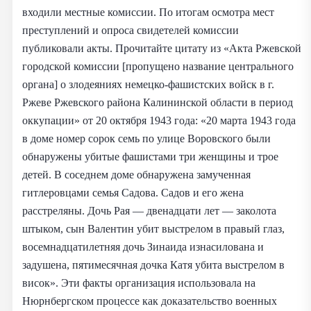
входили местные комиссии. По итогам осмотра мест
преступлений и опроса свидетелей комиссии
публиковали акты. Прочитайте цитату из «Акта Ржевской
городской комиссии [пропущено название центрального
органа] о злодеяниях немецко-фашистских войск в г.
Ржеве Ржевского района Калининской области в период
оккупации» от 20 октября 1943 года: «20 марта 1943 года
в доме номер сорок семь по улице Воровского были
обнаружены убитые фашистами три женщины и трое
детей. В соседнем доме обнаружена замученная
гитлеровцами семья Садова. Садов и его жена
расстреляны. Дочь Рая — двенадцати лет — заколота
штыком, сын Валентин убит выстрелом в правый глаз,
восемнадцатилетняя дочь Зинаида изнасилована и
задушена, пятимесячная дочка Катя убита выстрелом в
висок». Эти факты организация использовала на
Нюрнбергском процессе как доказательство военных