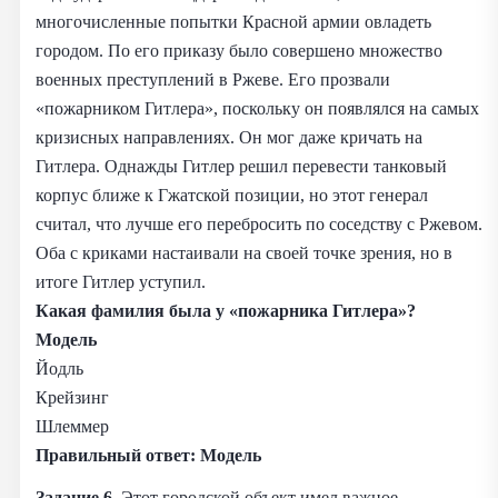
многочисленные попытки Красной армии овладеть
городом. По его приказу было совершено множество
военных преступлений в Ржеве. Его прозвали
«пожарником Гитлера», поскольку он появлялся на самых
кризисных направлениях. Он мог даже кричать на
Гитлера. Однажды Гитлер решил перевести танковый
корпус ближе к Гжатской позиции, но этот генерал
считал, что лучше его перебросить по соседству с Ржевом.
Оба с криками настаивали на своей точке зрения, но в
итоге Гитлер уступил.
Какая фамилия была у «пожарника Гитлера»?
Модель
Йодль
Крейзинг
Шлеммер
Правильный ответ:
Модель
Задание 6.
Этот городской объект имел важное