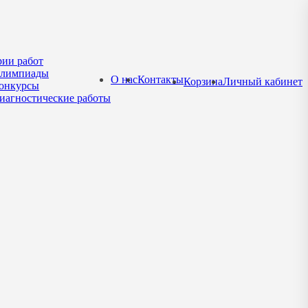
рии работ
лимпиады
О нас
Контакты
Корзина
Личный кабинет
онкурсы
иагностические работы