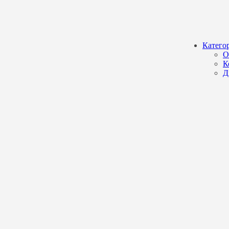
Катего
О
К
Д