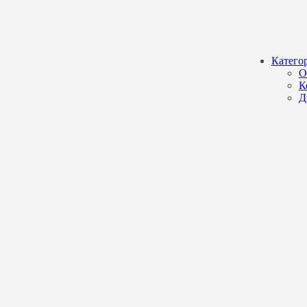
Катего
О
К
Д