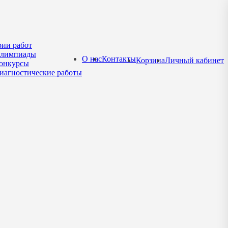
рии работ
лимпиады
О нас
Контакты
Корзина
Личный кабинет
онкурсы
иагностические работы