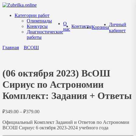
Перейти
к
Категории работ
содержанию
Олимпиады
О
Личный
Конкурсы
Контакты
Корзина
нас
кабинет
Диагностические
работы
Главная
ВСОШ
(06 октября 2023) ВсОШ
Сириус по Астрономии
Комплект: Задания + Ответы
Диапазон
₽
349.00
–
₽
379.00
цен:
Официальный Комплект Заданий и Ответов по Астрономии
₽349.00
ВСОШ Сириус 6 октября 2023-2024 учебного года
–
₽379.00