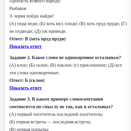
Пропасть всякого народу:
Рыбаков
А червя пойди найди!
(А) сюда веди; (Б) хоть мух плоди; (В) хоть пруд пруди; (Г)
не подводи; (Д) уж приведи.
Ответ: В (хоть пруд пруди)
Показать ответ
Задание 2. Какое слово не однокоренное остальным?
(А) клон; (Б) склон; (В) наклон; (г) преклонение; (Д) все
эти слова однокоренные.
Ответ: Б (склон)
Показать ответ
Задание 3. В каком примере словосочетания
соотносятся по смыслу не так, как в остальных?
(А) первый посетитель последний посетитель;
(Б) первая встреча — последняя встреча;
(В) первая попытка