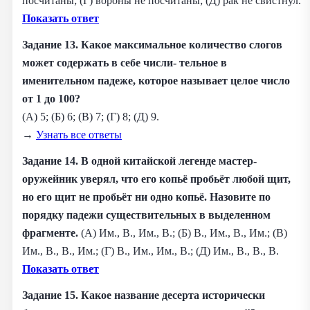
посчитаны; (Г) вороны не посчитаны; (Д) рак не свистнул.
Показать ответ
Задание 13. Какое максимальное количество слогов
может содержать в себе числи- тельное в
именительном падеже, которое называет целое число
от 1 до 100?
(А) 5; (Б) 6; (В) 7; (Г) 8; (Д) 9.
→
Узнать все ответы
Задание 14. В одной китайской легенде мастер-
оружейник уверял, что его копьё пробьёт любой щит,
но его щит не пробьёт ни одно копьё. Назовите по
порядку падежи существительных в выделенном
фрагменте.
(А) Им., В., Им., В.; (Б) В., Им., В., Им.; (В)
Им., В., В., Им.; (Г) В., Им., Им., В.; (Д) Им., В., В., В.
Показать ответ
Задание 15. Какое название десерта исторически