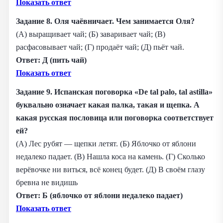
Показать ответ
Задание 8. Оля чаёвничает. Чем занимается Оля?
(А) выращивает чай; (Б) заваривает чай; (В)
расфасовывает чай; (Г) продаёт чай; (Д) пьёт чай.
Ответ: Д (пить чай)
Показать ответ
Задание 9. Испанская поговорка «De tal palo, tal astilla»
буквально означает какая палка, такая и щепка. А
какая русская пословица или поговорка соответствует
ей?
(А) Лес рубят — щепки летят. (Б) Яблочко от яблони
недалеко падает. (В) Нашла коса на камень. (Г) Сколько
верёвочке ни виться, всё конец будет. (Д) В своём глазу
бревна не видишь
Ответ: Б (яблочко от яблони недалеко падает)
Показать ответ