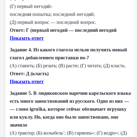
(Г) первый негодяй-
последняя попытка; последний негодяй;
(Д) первый вопрос — последний вопрос.
Ответ: Г (первый негодяй — последний негодяй
Показать ответ
Задание 4. Из какого глагола нельзя получить новый
глагол добавлением приставки по-?
(А) ставить; (Б) резать; (В) расти; (Г) читать; (Д) класть.
Ответ: Д (класть)
Показать ответ
Задание 5. В людиковском наречии карельского языка
есть много заимствований из русского. Одно из них —
— слово igruška, которое сейчас обозначает игрушку
или куклу. Но, когда оно было заимствовано, оно
значило
(А) трактор; (Б) колыбель’; (В) гармонь»; (Г) ведро»; (Д)