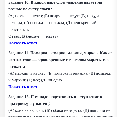
Задание 10. В какой паре слов ударение падает на
разные по счёту слоги?
(А) некто — нечто; (Б) недруг — недуг; (В) некуда —
некогда; (Г) невежа — невежда; (Д) неискренний —
неистовый.
Ответ: Б (недруг — недуг)
Показать ответ
Задание
11. Помарка, ремарка, маркий, маркер. Какие
из этих слов — однокоренные с глаголом марать, т. е.
пачкать?
(А) маркий и маркер; (Б) помарка и ремарка; (В) помарка
и маркий; (Г) все; (Д) ни одно.
Показать ответ
Задание 12. Нам надо подготовить выступление к
празднику, а у нас ещё
(А) конь не валялся; (Б) собака не зарыта; (В) цыплята не