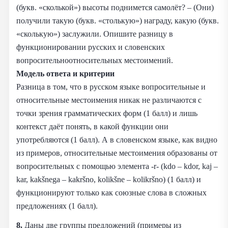
(букв. «сколькой») высоты поднимется самолёт? – (Они)
получили такую (букв. «столькую») награду, какую (букв.
«сколькую») заслужили. Опишите разницу в
функционировании русских и словенских
вопросительноотносительных местоимений.
Модель ответа и критерии
Разница в том, что в русском языке вопросительные и
относительные местоимения никак не различаются с
точки зрения грамматических форм (1 балл) и лишь
контекст даёт понять, в какой функции они
употребляются (1 балл). А в словенском языке, как видно
из примеров, относительные местоимения образованы от
вопросительных с помощью элемента -r- (kdo – kdor, kaj –
kar, kakšnega – kakršno, kolikšne – kolikršno) (1 балл) и
функционируют только как союзные слова в сложных
предложениях (1 балл).
8.
Даны две группы предложений (примеры из