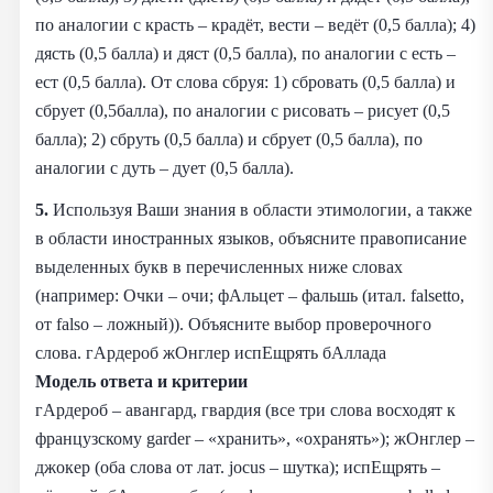
по аналогии с красть – крадёт, вести – ведёт (0,5 балла); 4)
дясть (0,5 балла) и дяст (0,5 балла), по аналогии с есть –
ест (0,5 балла). От слова сбруя: 1) сбровать (0,5 балла) и
сбрует (0,5балла), по аналогии с рисовать – рисует (0,5
балла); 2) сбруть (0,5 балла) и сбрует (0,5 балла), по
аналогии с дуть – дует (0,5 балла).
5.
Используя Ваши знания в области этимологии, а также
в области иностранных языков, объясните правописание
выделенных букв в перечисленных ниже словах
(например: Очки – очи; фАльцет – фальшь (итал. falsetto,
от falso – ложный)). Объясните выбор проверочного
слова. гАрдероб жОнглер испЕщрять бАллада
Модель ответа и критерии
гАрдероб – авангард, гвардия (все три слова восходят к
французскому garder – «хранить», «охранять»); жОнглер –
джокер (оба слова от лат. jocus – шутка); испЕщрять –