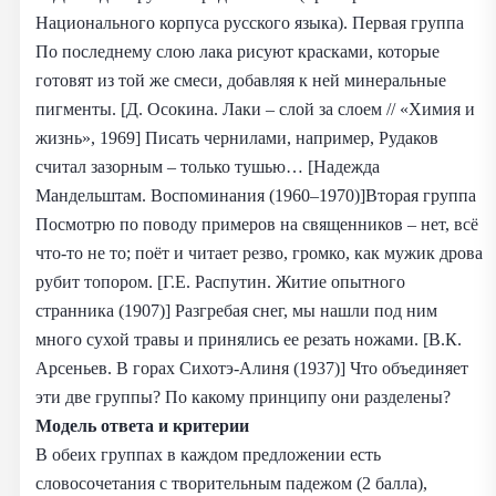
Национального корпуса русского языка). Первая группа
По последнему слою лака рисуют красками, которые
готовят из той же смеси, добавляя к ней минеральные
пигменты. [Д. Осокина. Лаки – слой за слоем // «Химия и
жизнь», 1969] Писать чернилами, например, Рудаков
считал зазорным – только тушью… [Надежда
Мандельштам. Воспоминания (1960–1970)]Вторая группа
Посмотрю по поводу примеров на священников – нет, всё
что-то не то; поёт и читает резво, громко, как мужик дрова
рубит топором. [Г.Е. Распутин. Житие опытного
странника (1907)] Разгребая снег, мы нашли под ним
много сухой травы и принялись ее резать ножами. [В.К.
Арсеньев. В горах Сихотэ-Алиня (1937)] Что объединяет
эти две группы? По какому принципу они разделены?
Модель ответа и критерии
В обеих группах в каждом предложении есть
словосочетания с творительным падежом (2 балла),