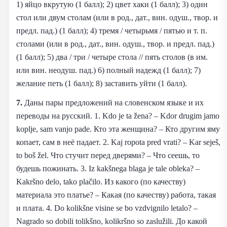
1) яйцо вкрутую (1 балл); 2) цвет хаки (1 балл); 3) один
стол или двум столам (или в род., дат., вин. одуш., твор. и
предл. пад.) (1 балл); 4) тремя / четырьмя / пятью и т. п.
столами (или в род., дат., вин. одуш., твор. и предл. пад.)
(1 балл); 5) два / три / четыре стола // пять столов (в им.
или вин. неодуш. пад.) 6) полный надежд (1 балл); 7)
желание петь (1 балл); 8) заставить уйти (1 балл).
7.
Даны пары предложений на словенском языке и их
переводы на русский. 1. Kdo je ta žena? – Kdor drugim jamo
koplje, sam vanjo pade. Кто эта женщина? – Кто другим яму
копает, сам в неё падает. 2. Kaj ropota pred vrati? – Kar seješ,
to boš žel. Что стучит перед дверями? – Что сеешь, то
будешь пожинать. 3. Iz kakšnega blaga je tale obleka? –
Kakršno delo, tako plačilo. Из какого (по качеству)
материала это платье? – Какая (по качеству) работа, такая
и плата. 4. Do kolikšne visine se bo vzdvignilo letalo? –
Nagrado so dobili tolikšno, kolikršno so zaslužili. До какой