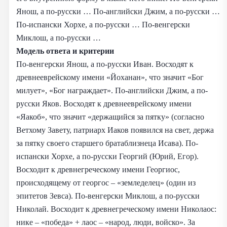
Янош, а по-русски … По-английски Джим, а по-русски …
По-испански Хорхе, а по-русски … По-венгерски
Миклош, а по-русски …
Модель ответа и критерии
По-венгерски Янош, а по-русски Иван. Восходят к
древнееврейскому имени «Йоханан», что значит «Бог
милует», «Бог награждает». По-английски Джим, а по-
русски Яков. Восходят к древнееврейскому имени
«Яакоб», что значит «держащийся за пятку» (согласно
Ветхому Завету, патриарх Иаков появился на свет, держа
за пятку своего старшего братаблизнеца Исава). По-
испански Хорхе, а по-русски Георгий (Юрий, Егор).
Восходит к древнегреческому имени Георгиос,
происходящему от георгос – «земледелец» (один из
эпитетов Зевса). По-венгерски Миклош, а по-русски
Николай. Восходит к древнегреческому имени Николаос:
нике – «победа» + лаос – «народ, люди, войско». За