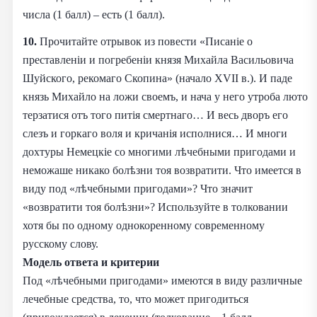
числа (1 балл) – есть (1 балл).
10.
Прочитайте отрывок из повести «Писаніе о
преставленіи и погребеніи князя Михайла Васильовича
Шуйского, рекомаго Скопина» (начало XVII в.). И паде
князь Михайло на ложи своемъ, и нача у него утроба люто
терзатися отъ того питія смертнаго… И весь дворъ его
слезъ и горкаго воля и кричанія исполнися… И многи
дохтуры Немецкіе со многими лѣчебными пригодами и
неможаше никако болѣзни тоя возвратити. Что имеется в
виду под «лѣчебными пригодами»? Что значит
«возвратити тоя болѣзни»? Используйте в толковании
хотя бы по одному однокоренному современному
русскому слову.
Модель ответа и критерии
Под «лѣчебными пригодами» имеются в виду различные
лечебные средства, то, что может пригодиться