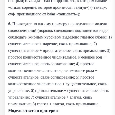
пёстрый; бАллада – бал (из франц. яз., в котором ballade –
«стихотворение, которое произносят танцуя») («танец»,
суф. производного от balar «танцевать»);
6.
Приведите по одному примеру на следующие модели
словосочетаний (порядок следования компонентов надо
соблюдать, жирным курсивом выделено главное слово): 1)
существительное + наречие, связь примыкание; 2)
существительное + прилагательное, связь примыкание; 3)
простое количественное числительное, имеющее род +
существительное, связь согласование; 4) простое
количественное числительное, не имеющее рода +
существительное, связь согласование; 5) простое
количественное числительное + существительное, связь
управление; 6) прилагательное + существительное, связь
управление; 7) существительное + глагол, связь
примыкание; 8) глагол + глагол, связь примыкание.
Модель ответа и критерии