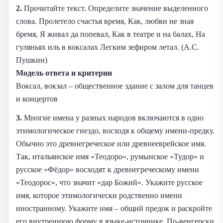
2.
Прочитайте текст. Определите значение выделенного
слова. Пролетело счастья время, Как, любви не зная
бремя, Я живал да попевал, Как в театре и на балах, На
гуляньях иль в воксалах Легким зефиром летал. (А.С.
Пушкин)
Модель ответа и критерии
Воксал, вокзал – общественное здание с залом для танцев
и концертов
3.
Многие имена у разных народов включаются в одно
этимологическое гнездо, восходя к общему имени-предку.
Обычно это древнегреческое или древнееврейское имя.
Так, итальянское имя «Теодоро», румынское «Тудор» и
русское «Фёдор» восходят к древнегреческому имени
«Теодорос», что значит «дар Божий». Укажите русское
имя, которое этимологически родственно имени
иностранному. Укажите имя – общий предок и раскройте
его внутреннюю форму в языке-источнике. По-венгерски