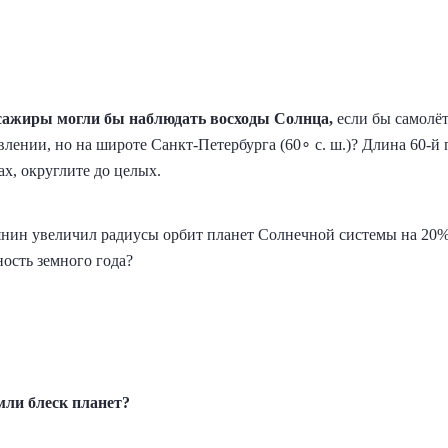
сажиры могли бы наблюдать восходы Солнца,
если бы самолё
влении, но на широте Санкт-Петербурга (60∘ с. ш.)? Длина 60-
ах, округлите до целых.
нин увеличил радиусы орбит планет Солнечной системы на 20%
ость земного года?
мли блеск планет?