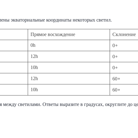
лены экваториальные координаты некоторых светил.
Прямое восхождение
Склонение
0h
0∘
12h
0∘
10h
0∘
12h
60∘
10h
60∘
 между светилами. Ответы выразите в градусах, округлите до ц