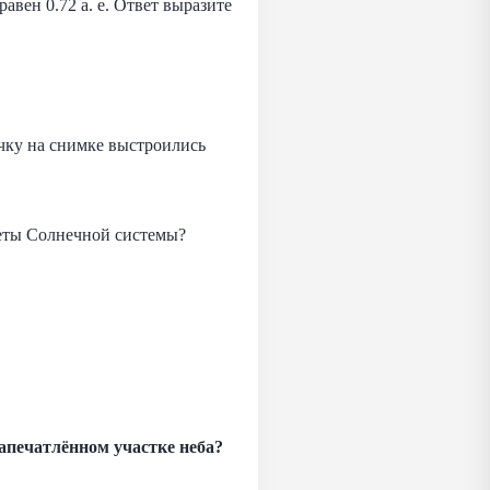
авен 0.72 а. е. Ответ выразите
чку на снимке выстроились
неты Солнечной системы?
запечатлённом участке неба?