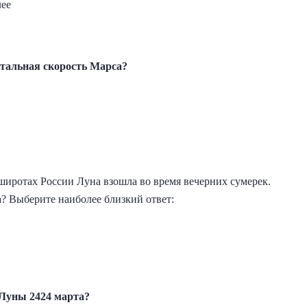
лее
итальная скорость Марса?
 широтах России Луна взошла во время вечерних сумерек.
а? Выберите наиболее близкий ответ:
 Луны 2424 марта?