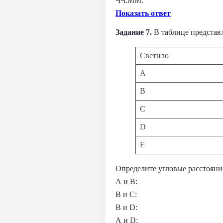
ЧЧ:ММ.
Показать ответ
Задание 7.
В таблице представ
Светило
A
B
C
D
E
Определите угловые расстояния
A и B:
B и C:
B и D:
A и D: