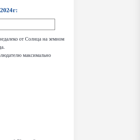
2024г:
недалеко от Солнца на земном
ца.
аблюдателю максимально