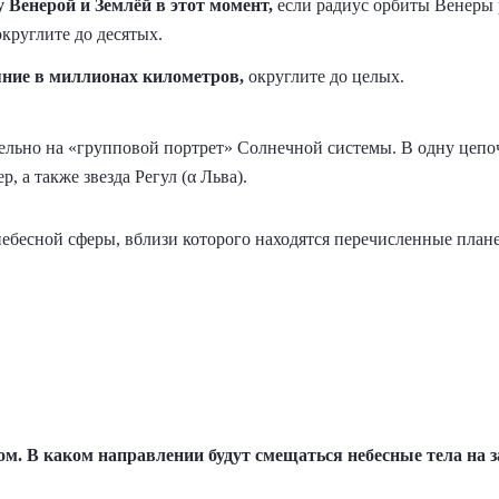
 Венерой и Землёй в этот момент,
если радиус орбиты Венеры р
круглите до десятых.
яние в миллионах километров,
округлите до целых.
льно на «групповой портрет» Солнечной системы. В одну цепо
 а также звезда Регул (α Льва).
небесной сферы, вблизи которого находятся перечисленные пла
ом. В каком направлении будут смещаться небесные тела на 