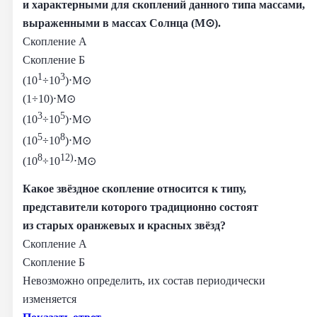
и характерными для скоплений данного типа массами,
выраженными в массах Солнца (M⊙).
Скопление А
Скопление Б
1
3
(10
÷10
)⋅M⊙
(1÷10)⋅M⊙
3
5
(10
÷10
)⋅M⊙
5
8
(10
÷10
)⋅M⊙
8
12)
(10
÷10
⋅M⊙
Какое звёздное скопление относится к типу,
представители которого традиционно состоят
из старых оранжевых и красных звёзд?
Скопление А
Скопление Б
Невозможно определить, их состав периодически
изменяется