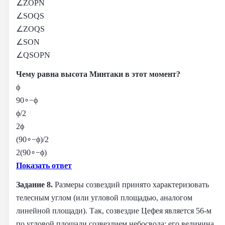
∠ZOPN
∠SOQS
∠ZOQS
∠SON
∠QSOPN
Чему равна высота Минтаки в этот момент?
ϕ
90∘−ϕ
ϕ/2
2ϕ
(90∘−ϕ)/2
2(90∘−ϕ)
Показать ответ
Задание 8.
Размеры созвездий принято характеризовать
телесным углом (или угловой площадью, аналогом
линейной площади). Так, созвездие Цефея является 56-м
по угловой площади созвездием небосвода; его величина