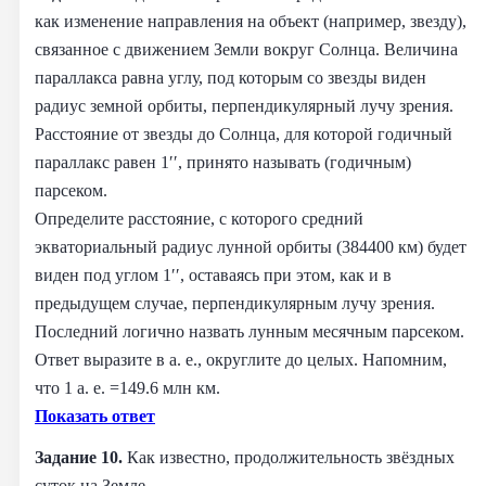
как изменение направления на объект (например, звезду),
связанное с движением Земли вокруг Солнца. Величина
параллакса равна углу, под которым со звезды виден
радиус земной орбиты, перпендикулярный лучу зрения.
Расстояние от звезды до Солнца, для которой годичный
параллакс равен 1′′, принято называть (годичным)
парсеком.
Определите расстояние, с которого средний
экваториальный радиус лунной орбиты (384400 км) будет
виден под углом 1′′, оставаясь при этом, как и в
предыдущем случае, перпендикулярным лучу зрения.
Последний логично назвать лунным месячным парсеком.
Ответ выразите в а. е., округлите до целых. Напомним,
что 1 а. е. =149.6 млн км.
Показать ответ
Задание 10.
Как известно, продолжительность звёздных
суток на Земле