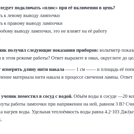
ледует подключать «плюс» при её включении в цепь?
ь к левому выводу лампочки
ь к правому выводу лампочки
бому выводу лампочки, это не влияет на её работу
я
ник получил следующие показания приборов:
вольтметр показ
в этом режиме работы? Ответ выразите в oмах, округлите до це
г измерить длину нити накала
—— 1 см —— и площадь её попер
ение материала нити накала в процессе свечения лампы. Ответ в
ученик поместил в сосуд с водой.
Объём воды в сосуде —20 мл.
минуты работы лампочки при напряжении на ней, равном 3 В? Счи
а нагрев воды. Удельная теплоёмкость воды равна 4.2⋅103 Дж/(кг
.