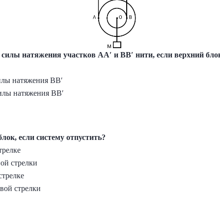
 силы натяжения участков AA′ и BB′ нити, если верхний бло
илы натяжения BB′
илы натяжения BB′
лок, если систему отпустить?
трелке
вой стрелки
стрелке
овой стрелки