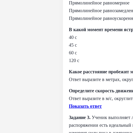
Прямолинейное равномерное
Прямолинейное равнозамедле
Прямолинейное равноускоренн
В какой момент времени яст
40 с
45 с
60 с
120 с
Какое расстояние пробежит м
Ответ выразите в метрах, окру
Определите скорость движени
Ответ выразите в м/с, округлит
Показать ответ
Задание 3.
Ученик выполняет л
распоряжении есть идеальный 
измеряет силу тока в лампочке.