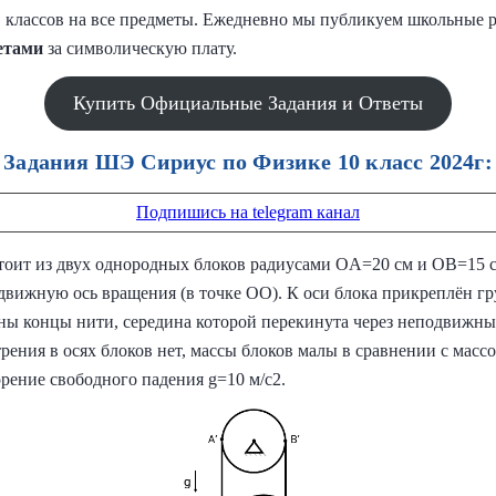
,11 классов на все предметы. Ежедневно мы публикуем школьные 
етами
за символическую плату.
Купить Официальные Задания и Ответы
Задания ШЭ Сириус по Физике 10 класс 2024г:
Подпишись на telegram канал
тоит из двух однородных блоков радиусами OA=20 см и OB=15 
ижную ось вращения (в точке OO). К оси блока прикреплён гру
ны концы нити, середина которой перекинута через неподвижный
рения в осях блоков нет, массы блоков малы в сравнении с массо
орение свободного падения g=10 м/с2.