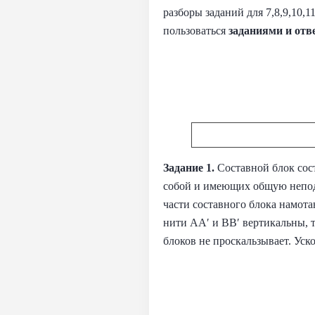
разборы заданий для 7,8,9,10
пользоваться
заданиями и
отв
Задание 1.
Составной блок сос
собой и имеющих общую неподв
части составного блока намота
нити AA′ и BB′ вертикальны, т
блоков не проскальзывает. Уск