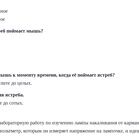
нное
ое
реб поймает мышь?
ышь к моменту времени, когда её поймает ястреб?
глите до целых.
я ястреба.
е до сотых.
абораторную работу по изучению лампы накаливания от карман
вольтметр, которым он измеряет напряжение на лампочке, и иде