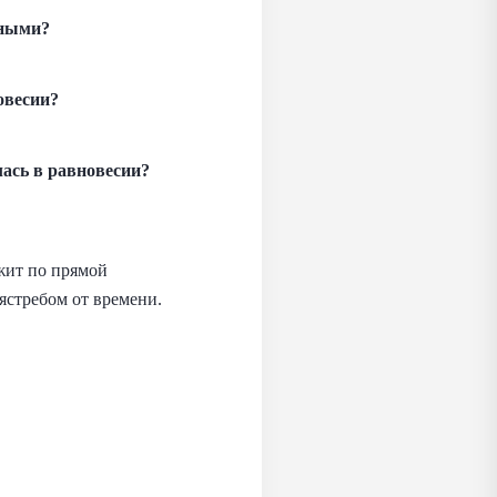
жными?
овесии?
ась в равновесии?
ежит по прямой
ястребом от времени.