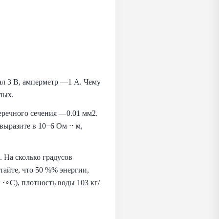
ал 3 В, амперметр —1 А. Чему
лых.
ечного сечения —0.01 мм2.
ыразите в 10−6 Ом ⋅⋅ м,
 На сколько градусов
тайте, что 50 %% энергии,
 ⋅∘C), плотность воды 103 кг/