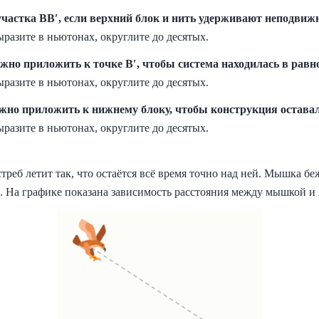
участка BB′, если верхний блок и нить удерживают неподви
разите в ньютонах, округлите до десятых.
но приложить к точке B′, чтобы система находилась в равн
разите в ньютонах, округлите до десятых.
но приложить к нижнему блоку, чтобы конструкция оставал
разите в ньютонах, округлите до десятых.
треб летит так, что остаётся всё время точно над ней. Мышка б
с. На графике показана зависимость расстояния между мышкой и 