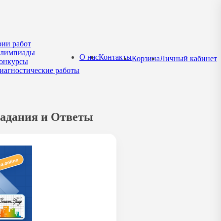
рии работ
лимпиады
О нас
Контакты
Корзина
Личный кабинет
онкурсы
иагностические работы
Задания и Ответы