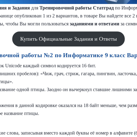
ия и Задания
для
Тренировочной работы Статград
по Информ
анице опубликован 1 из 2 вариантов, в товаре Вы найдете все 2
ы, чтобы Вы могли пользоваться
заданиями и
ответами
за симв
Купить Официальные Задания и Ответы
вочной работы №2 по Информатике 9 класс Ва
ок Unicode каждый символ кодируется 16 бит.
лишних пробелов): «Чиж, грач, стриж, гагара, пингвин, ласточка
тицы».
азвание одной птицы. Заодно он вычеркнул ставшие лишними за
жения в данной кодировке оказался на 18 байт меньше, чем раз
е название птицы.
ие слова, записывая вместо каждой буквы её номер в алфавите (