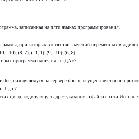
грамма, записанная на пяти языках программирования.
граммы, при которых в качестве значений переменных вводились
10, –10); (8, 7); (–1, 1); (9, –10); (6, 8).
оторых программа напечатала «ДА»?
.doc, находящемуся на сервере doc.ru, осуществляется по проток
т 1 до 7
этих цифр, кодирующую адрес указанного файла в сети Интернет