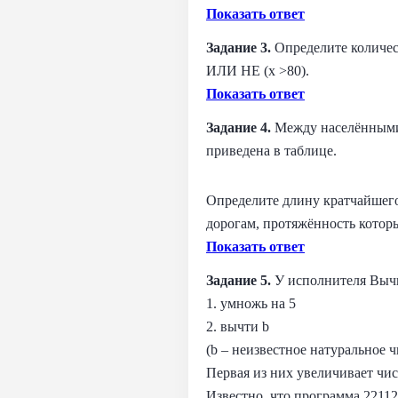
Показать ответ
Задание 3.
Определите количес
ИЛИ НЕ (x >80).
Показать ответ
Задание 4.
Между населёнными 
приведена в таблице.
Определите длину кратчайшего
дорогам, протяжённость которы
Показать ответ
Задание 5.
У исполнителя Вычи
1. умножь на 5
2. вычти b
(b – неизвестное натуральное ч
Первая из них увеличивает числ
Известно, что программа 22112