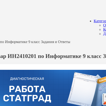
Катего
О
К
Д
 по Информатике 9 класс Задания и Ответы
 Вар ИН2410201 по Информатике 9 класс 