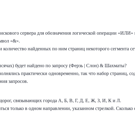
оискового сервера для обозначения логической операции «ИЛИ» и
мвол «&».
и количество найденных по ним страниц некоторого сегмента се
ысячах) будет найдено по запросу (Ферзь | Слон) & Шахматы?
полнялись практически одновременно, так что набор страниц, с
ния запросов.
орог, связывающих города А, Б, В, Г, Д, Е, Ж, З, И, К и Л.
ться только в одном направлении, указанном стрелкой. Сколько 