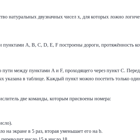
тво натуральных двузначных чисел x, для которых ложно логиче
пунктами A, B, C, D, E, F построены дороги, протяжённость ко
 пути между пунктами A и F, проходящего через пункт С. Перед
х указана в таблице. Каждый пункт можно посетить только один
слитель две команды, которым присвоены номера:
исло).
о на экране в 5 раз, вторая уменьшает его на b.
 переводит число 15 в число 18