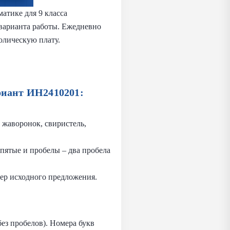
атике для 9 класса
 варианта работы. Ежедневно
олическую плату.
риант ИН2410201:
, жаворонок, свиристель,
пятые и пробелы – два пробела
мер исходного предложения.
без пробелов). Номера букв