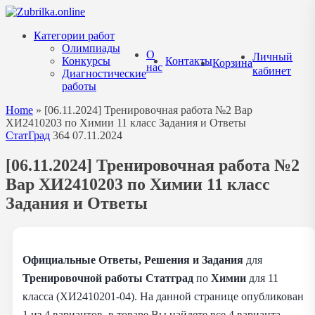
Перейти
к
Категории работ
содержанию
Олимпиады
О
Личный
Конкурсы
Контакты
Корзина
нас
кабинет
Диагностические
работы
Home
»
[06.11.2024] Тренировочная работа №2 Вар
ХИ2410203 по Химии 11 класс Задания и Ответы
СтатГрад
364
07.11.2024
[06.11.2024] Тренировочная работа №2
Вар ХИ2410203 по Химии 11 класс
Задания и Ответы
Официальные Ответы, Решения и Задания
для
Тренировочной работы Статград
по
Химии
для 11
класса (ХИ2410201-04). На данной странице опубликован
1 из 4 вариантов, в товаре Вы найдете все 4 варианта