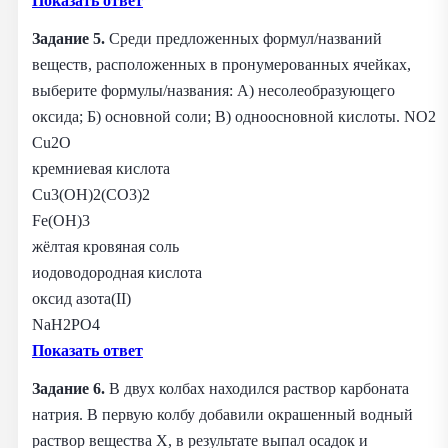
Показать ответ
Задание 5.
Среди предложенных формул/названий
веществ, расположенных в пронумерованных ячейках,
выберите формулы/названия: А) несолеобразующего
оксида; Б) основной соли; В) одноосновной кислоты. NO2
Cu2O
кремниевая кислота
Cu3(OH)2(CO3)2
Fe(OH)3
жёлтая кровяная соль
иодоводородная кислота
оксид азота(II)
NaH2PO4
Показать ответ
Задание 6.
В двух колбах находился раствор карбоната
натрия. В первую колбу добавили окрашенный водный
раствор вещества X, в результате выпал осадок и