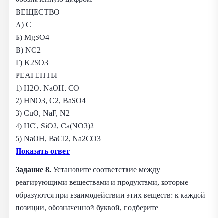
ВЕЩЕСТВО
А) С
Б) MgSO4
В) NO2
Г) K2SO3
РЕАГЕНТЫ
1) H2O, NaOH, CO
2) HNO3, O2, BaSO4
3) CuO, NaF, N2
4) HCl, SiO2, Ca(NO3)2
5) NaOH, BaCl2, Na2CO3
Показать ответ
Задание 8.
Установите соответствие между
реагирующими веществами и продуктами, которые
образуются при взаимодействии этих веществ: к каждой
позиции, обозначенной буквой, подберите