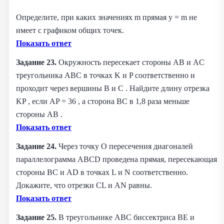
Определите, при каких значениях m прямая y = m не
имеет с графиком общих точек.
Показать ответ
Задание 23.
Окружность пересекает стороны AB и AC
треугольника ABC в точках K и P соответственно и
проходит через вершины B и C . Найдите длину отрезка
KP , если AP = 36 , а сторона BC в 1,8 раза меньше
стороны AB .
Показать ответ
Задание 24.
Через точку O пересечения диагоналей
параллелограмма ABCD проведена прямая, пересекающая
стороны BC и AD в точках L и N соответственно.
Докажите, что отрезки CL и AN равны.
Показать ответ
Задание 25.
В треугольнике ABC биссектриса BE и