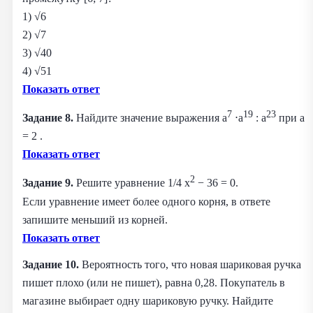
1) √6
2) √7
3) √40
4) √51
Показать ответ
7
19
23
Задание 8.
Найдите значение выражения a
⋅a
: a
при a
= 2 .
Показать ответ
2
Задание 9.
Решите уравнение 1/4 x
− 36 = 0.
Если уравнение имеет более одного корня, в ответе
запишите меньший из корней.
Показать ответ
Задание 10.
Вероятность того, что новая шариковая ручка
пишет плохо (или не пишет), равна 0,28. Покупатель в
магазине выбирает одну шариковую ручку. Найдите