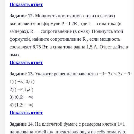
Показать ответ
Задание 12.
Мощность постоянного тока (в ваттах)
вычисляется по формуле P = I 2R , где I — сила тока (в
амперах), R — сопротивление (в омах). Пользуясь этой
формулой, найдите сопротивление R , если мощность
составляет 6,75 Вт, а сила тока равна 1,5 А. Ответ дайте в
омах.
Показать ответ
Задание 13.
Укажите решение неравенства −3− 3x < 7x − 9
1) ( −∞; 0,6 )
2) ( −∞;1,2 )
3) (0,6; + ∞)
4) (1,2; + ∞)
Показать ответ
Задание 14.
На клетчатой бумаге с размером клетки 1×1
нарисована «змейка», представляющая из себя ломаную,