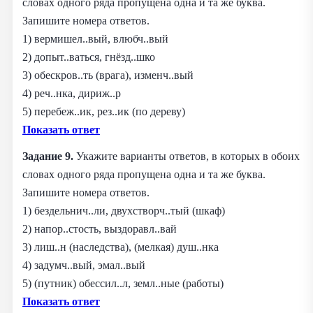
словах одного ряда пропущена одна и та же буква.
Запишите номера ответов.
1) вермишел..вый, влюбч..вый
2) допыт..ваться, гнёзд..шко
3) обескров..ть (врага), изменч..вый
4) реч..нка, дириж..р
5) перебеж..ик, рез..ик (по дереву)
Показать ответ
Задание 9.
Укажите варианты ответов, в которых в обоих
словах одного ряда пропущена одна и та же буква.
Запишите номера ответов.
1) бездельнич..ли, двухстворч..тый (шкаф)
2) напор..стость, выздоравл..вай
3) лиш..н (наследства), (мелкая) душ..нка
4) задумч..вый, эмал..вый
5) (путник) обессил..л, земл..ные (работы)
Показать ответ