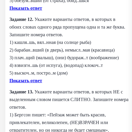
5) обезум..вший (от страха), обид..шься
Показать ответ
Задание 12.
Укажите варианты ответов, в которых в
обоих словах одного ряда пропущена одна и та же буква.
Запишите номера ответов.
1) кашля..шь, вял..нная (на солнце рыба)
2) барабан..вший (в дверь), немысл..мая (красавица)
3) плач..щий (малыш), (они) будораж..т (воображение)
4) взвизгн..шь (от испуга), (водопад) клокоч..т
5) выскоч..м, постро..м (дом)
Показать ответ
Задание 13.
Укажите варианты ответов, в которых НЕ с
выделенным словом пишется СЛИТНО. Запишите номера
ответов.
1) Бергсон пишет: «Пейзаж может быть красив,
привлекателен, великолепен, (НЕ)ВЗРАЧЕН или
отвратителен, но он никогда не будет смешным».