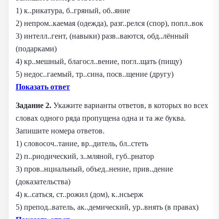
1) к..рикатура, б..гряный, об..яние
2) непром..каемая (одежда), разг..релся (спор), попл..вок
3) интелл..гент, (навыки) разв..ваются, обд..лённый
(подарками)
4) кр..мешный, благосл..вение, погл..щать (пищу)
5) недос..гаемый, тр..сина, посв..щение (другу)
Показать ответ
Задание 2.
Укажите варианты ответов, в которых во всех
словах одного ряда пропущена одна и та же буква.
Запишите номера ответов.
1) словосоч..тание, вр..дитель, бл..стеть
2) п..риодический, з..мляной, губ..рнатор
3) пров..нциальный, объед..нение, прив..дение
(доказательства)
4) к..саться, ст..рожил (дом), к..нсьерж
5) препод..ватель, ак..демический, ур..внять (в правах)