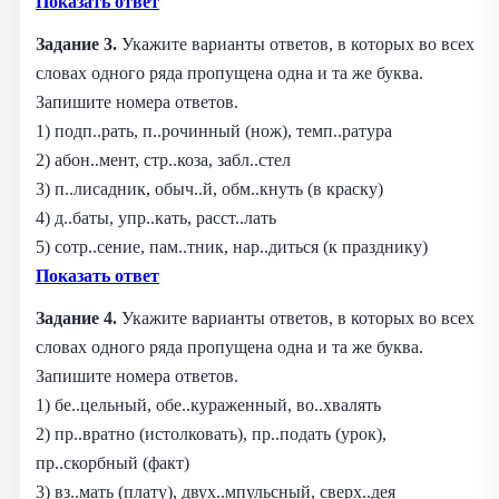
Показать ответ
Задание 3.
Укажите варианты ответов, в которых во всех
словах одного ряда пропущена одна и та же буква.
Запишите номера ответов.
1) подп..рать, п..рочинный (нож), темп..ратура
2) абон..мент, стр..коза, забл..стел
3) п..лисадник, обыч..й, обм..кнуть (в краску)
4) д..баты, упр..кать, расст..лать
5) сотр..сение, пам..тник, нар..диться (к празднику)
Показать ответ
Задание 4.
Укажите варианты ответов, в которых во всех
словах одного ряда пропущена одна и та же буква.
Запишите номера ответов.
1) бе..цельный, обе..кураженный, во..хвалять
2) пр..вратно (истолковать), пр..подать (урок),
пр..скорбный (факт)
3) вз..мать (плату), двух..мпульсный, сверх..дея