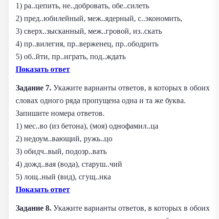
1) ра..цепить, не..добровать, обе..силеть
2) пред..юбилейный, меж..ядерный, с..экономить,
3) сверх..зысканный, меж..гровой, из..скать
4) пр..вилегия, пр..верженец, пр..ободрить
5) об..йти, пр..играть, под..ждать
Показать ответ
Задание 7.
Укажите варианты ответов, в которых в обоих
словах одного ряда пропущена одна и та же буква.
Запишите номера ответов.
1) мес..во (из бетона), (моя) однофамил..ца
2) недоум..вающий, ружь..цо
3) обидч..вый, подозр..вать
4) дожд..вая (вода), старуш..чий
5) лощ..ный (вид), сгущ..нка
Показать ответ
Задание 8.
Укажите варианты ответов, в которых в обоих