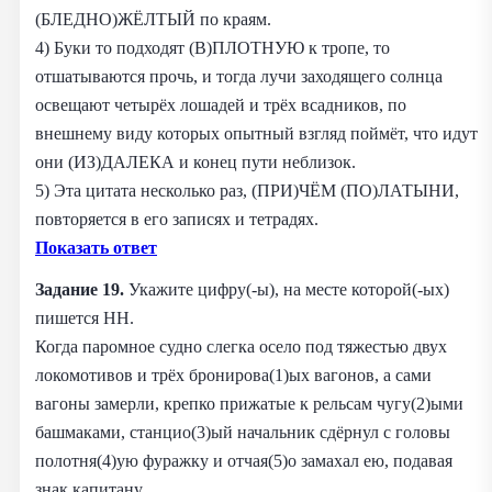
(БЛЕДНО)ЖЁЛТЫЙ по краям.
4) Буки то подходят (В)ПЛОТНУЮ к тропе, то
отшатываются прочь, и тогда лучи заходящего солнца
освещают четырёх лошадей и трёх всадников, по
внешнему виду которых опытный взгляд поймёт, что идут
они (ИЗ)ДАЛЕКА и конец пути неблизок.
5) Эта цитата несколько раз, (ПРИ)ЧЁМ (ПО)ЛАТЫНИ,
повторяется в его записях и тетрадях.
Показать ответ
Задание 19.
Укажите цифру(-ы), на месте которой(-ых)
пишется НН.
Когда паромное судно слегка осело под тяжестью двух
локомотивов и трёх бронирова(1)ых вагонов, а сами
вагоны замерли, крепко прижатые к рельсам чугу(2)ыми
башмаками, станцио(3)ый начальник сдёрнул с головы
полотня(4)ую фуражку и отчая(5)о замахал ею, подавая
знак капитану.