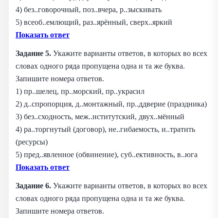
4) без..говорочный, поз..вчера, р..зыскивать
5) всеоб..емлющий, раз..ярённый, сверх..яркий
Показать ответ
Задание 5.
Укажите варианты ответов, в которых во всех
словах одного ряда пропущена одна и та же буква.
Запишите номера ответов.
1) пр..шелец, пр..морский, пр..украсил
2) д..спропорция, д..монтажный, пр..ддверие (праздника)
3) без..сходность, меж..нститутский, двух..мённый
4) ра..торгнутый (договор), не..гибаемость, и..тратить
(ресурсы)
5) пред..явленное (обвинение), суб..ективность, в..юга
Показать ответ
Задание 6.
Укажите варианты ответов, в которых во всех
словах одного ряда пропущена одна и та же буква.
Запишите номера ответов.