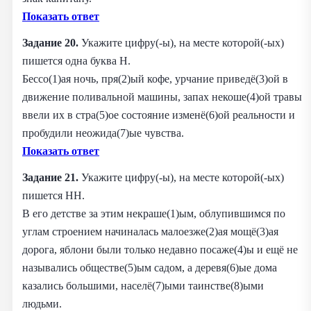
Показать ответ
Задание 20.
Укажите цифру(-ы), на месте которой(-ых)
пишется одна буква Н.
Бессо(1)ая ночь, пря(2)ый кофе, урчание приведё(3)ой в
движение поливальной машины, запах некоше(4)ой травы
ввели их в стра(5)ое состояние изменё(6)ой реальности и
пробудили неожида(7)ые чувства.
Показать ответ
Задание 21.
Укажите цифру(-ы), на месте которой(-ых)
пишется НН.
В его детстве за этим некраше(1)ым, облупившимся по
углам строением начиналась малоезже(2)ая мощё(3)ая
дорога, яблони были только недавно посаже(4)ы и ещё не
назывались обществе(5)ым садом, а деревя(6)ые дома
казались большими, населё(7)ыми таинстве(8)ыми
людьми.