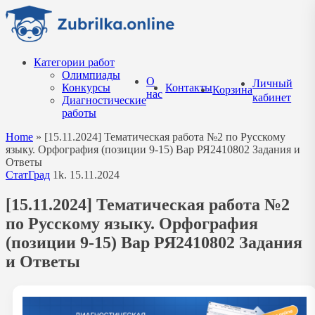
Перейти
к
содержанию
Категории работ
Олимпиады
О
Личный
Конкурсы
Контакты
Корзина
нас
кабинет
Диагностические
работы
Home
»
[15.11.2024] Тематическая работа №2 по Русскому
языку. Орфография (позиции 9-15) Вар РЯ2410802 Задания и
Ответы
СтатГрад
1k.
15.11.2024
[15.11.2024] Тематическая работа №2
по Русскому языку. Орфография
(позиции 9-15) Вар РЯ2410802 Задания
и Ответы