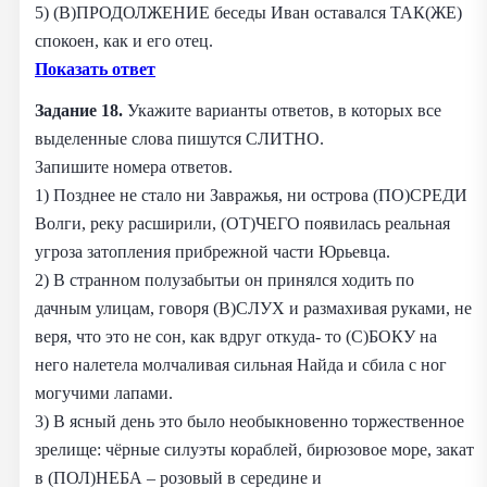
5) (В)ПРОДОЛЖЕНИЕ беседы Иван оставался ТАК(ЖЕ)
спокоен, как и его отец.
Показать ответ
Задание 18.
Укажите варианты ответов, в которых все
выделенные слова пишутся СЛИТНО.
Запишите номера ответов.
1) Позднее не стало ни Завражья, ни острова (ПО)СРЕДИ
Волги, реку расширили, (ОТ)ЧЕГО появилась реальная
угроза затопления прибрежной части Юрьевца.
2) В странном полузабытьи он принялся ходить по
дачным улицам, говоря (В)СЛУХ и размахивая руками, не
веря, что это не сон, как вдруг откуда- то (С)БОКУ на
него налетела молчаливая сильная Найда и сбила с ног
могучими лапами.
3) В ясный день это было необыкновенно торжественное
зрелище: чёрные силуэты кораблей, бирюзовое море, закат
в (ПОЛ)НЕБА – розовый в середине и