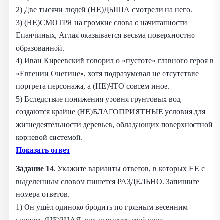
2) Две тысячи людей (НЕ)ДЫША смотрели на него.
3) (НЕ)СМОТРЯ на громкие слова о начитанности
Епанчиных, Аглая оказывается весьма поверхностно
образованной.
4) Иван Киреевский говорил о «пустоте» главного героя в
«Евгении Онегине», хотя подразумевал не отсутствие
портрета персонажа, а (НЕ)ЧТО совсем иное.
5) Вследствие понижения уровня грунтовых вод
создаются крайне (НЕ)БЛАГОПРИЯТНЫЕ условия для
жизнедеятельности деревьев, обладающих поверхностной
корневой системой.
Показать ответ
Задание 14.
Укажите варианты ответов, в которых НЕ с
выделенным словом пишется РАЗДЕЛЬНО. Запишите
номера ответов.
1) Он ушёл одиноко бродить по грязным весенним
улицам, (НЕ)ЗНАЯ, как выразить своё горе.