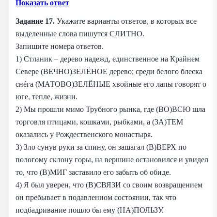
Показать ответ
Задание 17.
Укажите варианты ответов, в которых все
выделенные слова пишутся СЛИТНО.
Запишите номера ответов.
1) Стланик – дерево надежд, единственное на Крайнем
Севере (ВЕЧНО)ЗЕЛЁНОЕ дерево; среди белого блеска
снéга (МАТОВО)ЗЕЛЁНЫЕ хвойные его лапы говорят о
юге, тепле, жизни.
2) Мы прошли мимо Трубного рынка, где (ВО)ВСЮ шла
торговля птицами, кошками, рыбками, а (ЗА)ТЕМ
оказались у Рождественского монастыря.
3) Зло сунув руки за спину, он зашагал (В)ВЕРХ по
пологому склону горы, на вершине остановился и увидел
то, что (В)МИГ заставило его забыть об обиде.
4) Я был уверен, что (В)СВЯЗИ со своим возвращением
он пребывает в подавленном состоянии, так что
подбадривание пошло бы ему (НА)ПОЛЬЗУ.