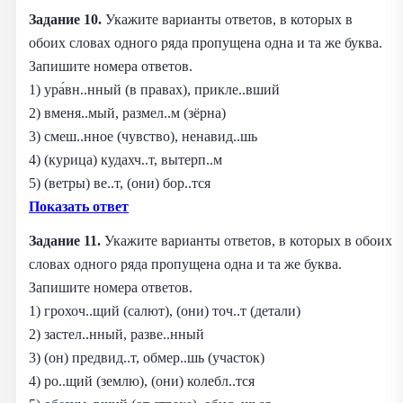
Задание 10.
Укажите варианты ответов, в которых в
обоих словах одного ряда пропущена одна и та же буква.
Запишите номера ответов.
1) ура́вн..нный (в правах), прикле..вший
2) вменя..мый, размел..м (зёрна)
3) смеш..нное (чувство), ненавид..шь
4) (курица) кудахч..т, вытерп..м
5) (ветры) ве..т, (они) бор..тся
Показать ответ
Задание 11.
Укажите варианты ответов, в которых в обоих
словах одного ряда пропущена одна и та же буква.
Запишите номера ответов.
1) грохоч..щий (салют), (они) точ..т (детали)
2) застел..нный, разве..нный
3) (он) предвид..т, обмер..шь (участок)
4) ро..щий (землю), (они) колебл..тся