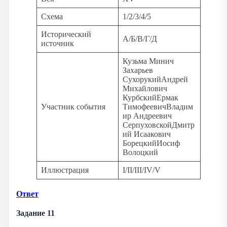
Схема
1/2/3/4/5
Исторический
А/Б/В/Г/Д
источник
Кузьма Минич
Захарьев
СухорукийАндрей
Михайлович
КурбскийЕрмак
Участник события
ТимофеевичВладим
ир Андреевич
СерпуховскойДмитр
ий Исаакович
БорецкийИосиф
Волоцкий
Иллюстрация
I/II/III/IV/V
Ответ
Задание 11