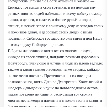
Государским, призвал с Волги атаманов и казаков —
Ермака с товарищи в свои вотчины, и на помощь ему
ратных многих людей наймывал, и всему войску помощь
чинил, и деньги, и платье, и боевое ружьё, и порох, и
свинец, и всякой запас к воинскому делу из заводов своих
и пожитков давал, и дворовых своих людей с ними
посылал; и Сибирское государство они взяли и под Нашу
высокую руку Сибирцев привели.
Г.
Братья же великого князя все со многими людми,
кийждо нз своея отчины, поидоша розными дорогами к
Новугороду, пленующе и жгуще и люди въ пленъ ведуiде;
такоже и князя великого воеводы та же творяху, кийждо
на кое место посланъ. Прежепосланны их воеводы
великого князя, князь Данило Дмитреевич Холмъвский и
Феодоръ Давыдович, идуще по новъгородцким местом,
идеже повелено им бяше, и распустиша воя своя на
многия места жещи и пленити и в полон вести и казннти
без милости за их неисправление ко своему государю