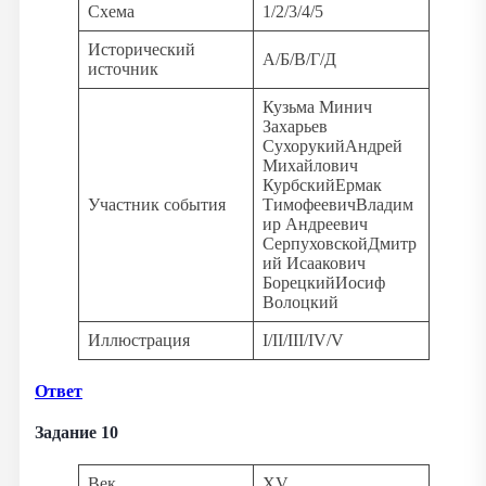
Схема
1/2/3/4/5
Исторический
А/Б/В/Г/Д
источник
Кузьма Минич
Захарьев
СухорукийАндрей
Михайлович
КурбскийЕрмак
Участник события
ТимофеевичВладим
ир Андреевич
СерпуховскойДмитр
ий Исаакович
БорецкийИосиф
Волоцкий
Иллюстрация
I/II/III/IV/V
Ответ
Задание 10
Век
XV