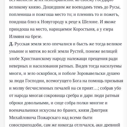
великому князю. Дошедшим же воеводамъ темъ до Русы,
поплениша и пожгоша место то; и пленивъ то и пожегъ,
поидоша близ к Новугороду к реце к Шелоне. И якоже
приидоша на место, нарицаемое Коростыня, а у езера
Илмяня на брезе.
Д.
Русская земля зело опечалися и бысть же тогда великое
уныние и мятеж во всей земли Рустей, понеже велицей
злобе Христианскому народу належащи прещения ради
неверных и насилования ратных. Видев тогда насилуемы
многи, и зело оскорбися, и поболе Зоровавельски душею
за люди Господни, всемогущего Бога на помощь призывая
и молву бесчисленных печалей на ся прият…; собрав убо
от народа многая сокровища сребра и дари люди ратныя
оброки довольными, и сице собра полки многие и
военачальники искусны во бранех, князя Дмитрия
Михайловича Пожарскаго над всеми быти
совосприподоби, сам же никогда отлучался, аки древний