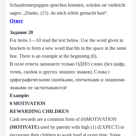
Schaufensterpuppen sprechen könnten, würden sie vielleicht
sagen: „Danke, (15) du mich schön gemacht hast“.
Ответ
Задание 20
For items 1—10 read the text below. Use the word given in
brackets to form a new word that fits in the space in the same
line. There is an example at the beginning (0).
В поле ответа запишите только ОДНО слово (без цифр,
точек, скобок и других лишних знаков). Слова с
орфографическими ошибками, опечатками и лишними
знаками не засчитываются!
Example:
0
MOTIVATION
REWARDING CHILDREN
Cash rewards are a common form of (0)MOTIVATION
(MOTIVATE)
used by parents with high (1) (EXPECT) to
encourage their children to work hard at exam time. Some