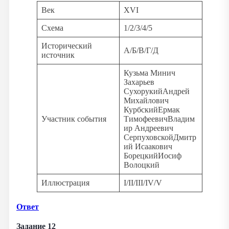
Век
XVI
Схема
1/2/3/4/5
Исторический
А/Б/В/Г/Д
источник
Кузьма Минич
Захарьев
СухорукийАндрей
Михайлович
КурбскийЕрмак
Участник события
ТимофеевичВладим
ир Андреевич
СерпуховскойДмитр
ий Исаакович
БорецкийИосиф
Волоцкий
Иллюстрация
I/II/III/IV/V
Ответ
Задание 12