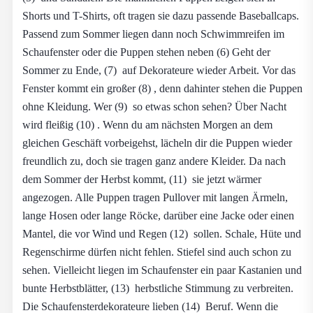
Shorts und T-Shirts, oft tragen sie dazu passende Baseballcaps.
Passend zum Sommer liegen dann noch Schwimmreifen im
Schaufenster oder die Puppen stehen neben (6) Geht der
Sommer zu Ende, (7) auf Dekorateure wieder Arbeit. Vor das
Fenster kommt ein großer (8) , denn dahinter stehen die Puppen
ohne Kleidung. Wer (9) so etwas schon sehen? Über Nacht
wird fleißig (10) . Wenn du am nächsten Morgen an dem
gleichen Geschäft vorbeigehst, lächeln dir die Puppen wieder
freundlich zu, doch sie tragen ganz andere Kleider. Da nach
dem Sommer der Herbst kommt, (11) sie jetzt wärmer
angezogen. Alle Puppen tragen Pullover mit langen Ärmeln,
lange Hosen oder lange Röcke, darüber eine Jacke oder einen
Mantel, die vor Wind und Regen (12) sollen. Schale, Hüte und
Regenschirme dürfen nicht fehlen. Stiefel sind auch schon zu
sehen. Vielleicht liegen im Schaufenster ein paar Kastanien und
bunte Herbstblätter, (13) herbstliche Stimmung zu verbreiten.
Die Schaufensterdekorateure lieben (14) Beruf. Wenn die