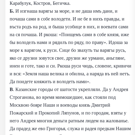
Карабулук, Костров, Бегичка.
Б.
И изгнаша варягы за море, и не даша имъ дани, и
почаша сами в собе володети. И не бе в нихъ правды, и
въста родъ на род, и быша усобице в них, и воевати сами
на ся почаша. И ркоша: «Поищемъ сами в собе князя, иже
бы володелъ нами и рядилъ по ряду, по праву». Идоша за
море к варягом, к руси. Сице бо звахуть ты варягы русь,
яко се друзии зовутся свее, друзии же урмани, аньгляне,
инеи и готе, тако и си. Ркоша руси чюдь, словене, кривичи
и вся: «Земля наша велика и обилна, а наряда въ ней нетъ.
Да поидете княжить и володеть нами».
В
. Казанские городы от шатости укрепляли. Да у Андрея
Строганова, во время мимошедшее, как стояли под
Москвою бояре Наши и воеводы князь Дмитрий
Пожарский и Прокопий Ляпунов, и по городам, взяты у
него Андрея многия деньги ратным людем на жалованье.
Да прадед же ево Григорья, служа и радея предкам Нашим