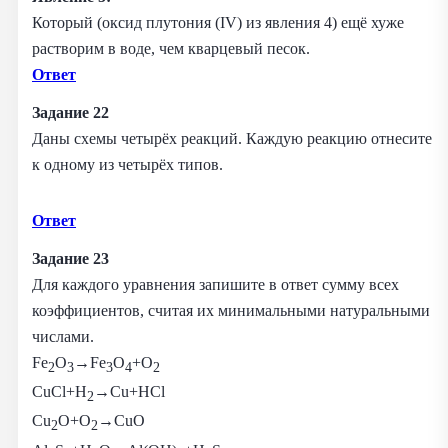
Который (оксид плутония (IV) из явления 4) ещё хуже
растворим в воде, чем кварцевый песок.
Ответ
Задание 22
Даны схемы четырёх реакций. Каждую реакцию отнесите
к одному из четырёх типов.
Ответ
Задание 23
Для каждого уравнения запишите в ответ сумму всех
коэффициентов, считая их минимальными натуральными
числами.
Fe
O
→Fe
O
+O
2
3
3
4
2​
CuCl+H
→Cu+HCl
2
Cu
O+O
→CuO
2
2