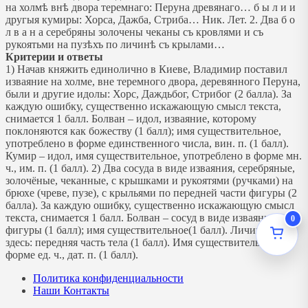
на холмѣ внѣ двора теремнаго: Перуна древянаго… б ы л и и
другыя кумиры: Хорса, Дажба, Стриба… Ник. Лет. 2. Два б о
л в а н а серебряны золочены чеканы съ кровлями и съ
рукоятьми на пузѣхъ по личинѣ съ крылами…
Критерии и ответы
1) Начав княжить единолично в Киеве, Владимир поставил
изваяние на холме, вне теремного двора, деревянного Перуна,
были и другие идолы: Хорс, Даждьбог, Стрибог (2 балла). За
каждую ошибку, существенно искажающую смысл текста,
снимается 1 балл. Болван – идол, изваяние, которому
поклоняются как божеству (1 балл); имя существительное,
употреблено в форме единственного числа, вин. п. (1 балл).
Кумир – идол, имя существительное, употреблено в форме мн.
ч., им. п. (1 балл). 2) Два сосуда в виде изваяния, серебряные,
золочёные, чеканные, с крышками и рукоятями (ручками) на
брюхе (чреве, пузе), с крыльями по передней части фигуры (2
балла). За каждую ошибку, существенно искажающую смысл
текста, снимается 1 балл. Болван – сосуд в виде изваяния,
0
фигуры (1 балл); имя существительное(1 балл). Личина –
здесь: передняя часть тела (1 балл). Имя существительное в
форме ед. ч., дат. п. (1 балл).
Политика конфиденциальности
Наши Контакты