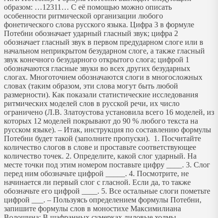
образом: …12311… С её помощью можно описать
особенности ритмической организации любого
фонетического слова русского языка. Цифра 3 в формуле
Потебни обозначает ударный гласный звук; цифра 2
обозначает гласный звук в первом предударном слоге или в
начальном неприкрытом безударном слоге, а также гласный
звук конечного безударного открытого слога; цифрой 1
обозначаются гласные звуки во всех других безударных
слогах. Многоточием обозначаются слоги в многосложных
словах (таким образом, эти слова могут быть любой
размерности). Как показали статистические исследования
ритмических моделей слов в русской речи, их число
ограничено (Л.В. Златоустова установила всего 16 моделей, из
которых 12 моделей покрывают до 90 % любого текста на
русском языке). – Итак, инструкция по составлению формулы
Потебни будет такой (заполните пропуски). 1. Посчитайте
количество слогов в слове и проставьте соответствующее
количество точек. 2. Определите, какой слог ударный. На
месте точки под этим номером поставьте цифру ____. 3. Слог
перед ним обозначьте цифрой _____. 4. Посмотрите, не
начинается ли первый слог с гласной. Если да, то также
обозначьте его цифрой ____. 5. Все остальные слоги пометьте
цифрой ___. – Пользуясь определением формулы Потебни,
запишите формулы слов в моностихе Максимилиана
Волошина: В шафранных сумерках лиловые холмы.