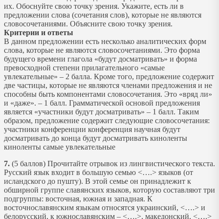
их. Обоснуйте свою точку зрения. Укажите, есть ли в
предложении слова (сочетания слов), которые не являются
словосочетаниями. Объясните свою точку зрения.
Критерии и ответы
В данном предложении есть несколько аналитических форм
слова, которые не являются словосочетаниями. Это форма
будущего времени глагола «будут досматривать» и форма
превосходной степени прилагательного «самые
увлекательные» – 2 балла. Кроме того, предложение содержит
две частицы, которые не являются членами предложения и не
способны быть компонентами словосочетания. Это «вряд ли»
и «даже». – 1 балл. Грамматической основой предложения
является «участники будут досматривать» – 1 балл. Таким
образом, предложение содержит следующие словосочетания:
участники конференции конференция научная будут
досматривать до конца будут досматривать киноленты
киноленты самые увлекательные
7.
(5 баллов) Прочитайте отрывок из лингвистического текста.
Русский язык входит в большую семью ˂….˃ языков (от
исландского до пушту). В этой семье он принадлежит к
обширной группе славянских языков, которую составляют три
подгруппы: восточная, южная и западная. К
восточнославянским языкам относятся украинский, ˂….˃ и
белорусский, к южнославянским – ˂….˃, македонский, ˂….˃