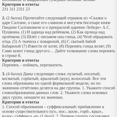
Критерии и ответы
231 311 2311 23
2.
(2 балла) Прочитайте следующий отрывок из «Сказки о
царе Салтане, о сыне его славном и могучем богатыре князе
Гвидоне Салтановиче и о прекрасной царевне Лебеди» А.С.
Пушкина. (1) И царица над ребёнком, (2) Как орлица над
орлёнком; (3) Шлёт с письмом она гонца, (4) Чтоб обрадовать
отца. (5) А ткачиха с поварихой, (6) С сватьей бабой
Бабарихой (7) Извести её хотят, (8) Перенять гонца велят; (9)
Сами шлют гонца другого… Дайте толкование слова перенять
в строке 8.
Критерии и ответы
Перенять – поймать, перехватить.
3.
(4 балла) Даны следующие слова: пузатый, носатый,
косматый, горбатый, крылатый (жук), волосатый. Все эти
слова образованы по одной формальной модели, но по
значению отчётливо делятся на две группы. 1. Укажите способ
словообразования данных слов. 2. Укажите слова искомых
двух групп, опишите их значение.
Критерии и ответы
1. Способ образования – суффиксальный: прибавление к
основе существительного пуз-, нос-, косм-, горб-, крыл-,
волос- суффикса -ат- (1 балл). 2. Первую группу составляют