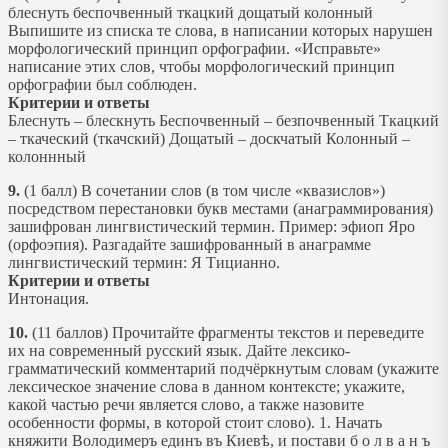
блеснуть беспочвенный ткацкий дощатый колонный
Выпишите из списка те слова, в написании которых нарушен
морфологический принцип орфографии. «Исправьте»
написание этих слов, чтобы морфологический принцип
орфографии был соблюден.
Критерии и ответы
Блеснуть – блескнуть Беспочвенный – безпочвенный Ткацкий
– ткаческий (ткачский) Дощатый – доскчатый Колонный –
колоннный
9.
(1 балл) В сочетании слов (в том числе «квазислов»)
посредством перестановки букв местами (анаграммирования)
зашифрован лингвистический термин. Пример: эфиоп Яро
(орфоэпия). Разгадайте зашифрованный в анаграмме
лингвистический термин: Я Тицианно.
Критерии и ответы
Интонация.
10.
(11 баллов) Прочитайте фрагменты текстов и переведите
их на современный русский язык. Дайте лексико-
грамматический комментарий подчёркнутым словам (укажите
лексическое значение слова в данном контексте; укажите,
какой частью речи является слово, а также назовите
особенности формы, в которой стоит слово). 1. Начать
княжити Володимеръ единъ въ Киевѣ, и постави б о л в а н ъ