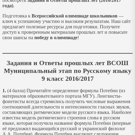
посмотреть
Задания и Ответы прошлых лет (2016/2017
года)
.
Подготовка к
Всероссийской олимпиаде школьников
—
ключ к успешному участию и высоким результатам. Наш сайт
предлагает полезные ресурсы для подготовки. Получите
доступ к проверенным материалам прошлых лет и повысьте
свои шансы на
победу в олимпиаде
!
Задания и Ответы прошлых лет ВСОШ
Муниципальный этап по Русскому языку
9 класс 2016/2017
1.
(4 балла) Прочитайте определение формулы Потебни (из
материалов образовательного портала МГУ). Лингвисты-
фонетисты всегда стремились получить числовые выражения
соотношений длительности и интенсивности гласных звуков,
составляющих ритмические модели русского языка. Наиболее
известна модель ритмического строения слова в русском
языке, которая получила название формула Потебни (впервые
её предложил выдающийся русский и украинский филолог
А.А. Потебня). Формула Потебни выглядит следующим