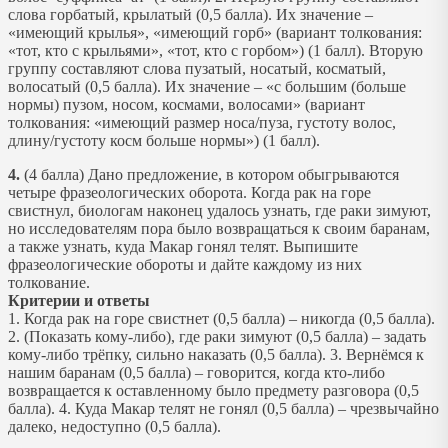
слова горбатый, крылатый (0,5 балла). Их значение –
«имеющий крылья», «имеющий горб» (вариант толкования:
«тот, кто с крыльями», «тот, кто с горбом») (1 балл). Вторую
группу составляют слова пузатый, носатый, косматый,
волосатый (0,5 балла). Их значение – «с большим (больше
нормы) пузом, носом, космами, волосами» (вариант
толкования: «имеющий размер носа/пуза, густоту волос,
длину/густоту косм больше нормы») (1 балл).
4.
(4 балла) Дано предложение, в котором обыгрываются
четыре фразеологических оборота. Когда рак на горе
свистнул, биологам наконец удалось узнать, где раки зимуют,
но исследователям пора было возвращаться к своим баранам,
а также узнать, куда Макар гонял телят. Выпишите
фразеологические обороты и дайте каждому из них
толкование.
Критерии и ответы
1. Когда рак на горе свистнет (0,5 балла) – никогда (0,5 балла).
2. (Показать кому-либо), где раки зимуют (0,5 балла) – задать
кому-либо трёпку, сильно наказать (0,5 балла). 3. Вернёмся к
нашим баранам (0,5 балла) – говорится, когда кто-либо
возвращается к оставленному было предмету разговора (0,5
балла). 4. Куда Макар телят не гонял (0,5 балла) – чрезвычайно
далеко, недоступно (0,5 балла).