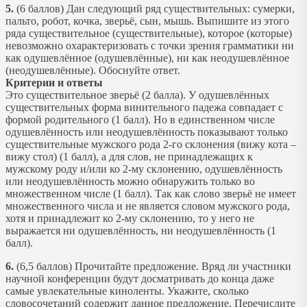
5.
(6 баллов) Дан следующий ряд существительных: сумерки,
пальто, робот, кочка, зверьё, сын, мышь. Выпишите из этого
ряда существительное (существительные), которое (которые)
невозможно охарактеризовать с точки зрения грамматики ни
как одушевлённое (одушевлённые), ни как неодушевлённое
(неодушевлённые). Обоснуйте ответ.
Критерии и ответы
Это существительное зверьё (2 балла). У одушевлённых
существительных форма винительного падежа совпадает с
формой родительного (1 балл). Но в единственном числе
одушевлённость или неодушевлённость показывают только
существительные мужского рода 2-го склонения (вижу кота –
вижу стол) (1 балл), а для слов, не принадлежащих к
мужскому роду и/или ко 2-му склонению, одушевлённость
или неодушевлённость можно обнаружить только во
множественном числе (1 балл). Так как слово зверьё не имеет
множественного числа и не является словом мужского рода,
хотя и принадлежит ко 2-му склонению, то у него не
выражается ни одушевлённость, ни неодушевлённость (1
балл).
6.
(6,5 баллов) Прочитайте предложение. Вряд ли участники
научной конференции будут досматривать до конца даже
самые увлекательные киноленты. Укажите, сколько
словосочетаний содержит данное предложение. Перечислите