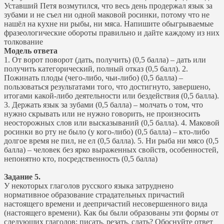
Уставший Петя возмутился, что весь день продержал язык за
зубами и не съел ни одной маковой росинки, потому что не
нашёл на кухне ни рыбы, ни мяса. Напишите обыгрываемые
фразеологические обороты правильно и дайте каждому из них
толкование
Модель ответа
1. От ворот поворот (дать, получить) (0,5 балла) – дать или
получить категорический, полный отказ (0,5 балл). 2.
Пожинать плоды (чего-либо, чьи-либо) (0,5 балла) –
пользоваться результатами того, что достигнуто, завершено,
итогами какой-либо деятельности или бездействия (0,5 балла).
3. Держать язык за зубами (0,5 балла) – молчать о том, что
нужно скрывать или не нужно говорить, не произносить
неосторожных слов или высказываний (0,5 балла). 4. Маковой
росинки во рту не было (у кого-либо) (0,5 балла) – кто-либо
долгое время не пил, не ел (0,5 балла). 5. Ни рыба ни мясо (0,5
балла) – человек без ярко выраженных свойств, особенностей,
непонятно кто, посредственность (0,5 балла)
Задание 5.
У некоторых глаголов русского языка затруднено
нормативное образование страдательных причастий
настоящего времени и деепричастий несовершенного вида
(настоящего времени). Как бы были образованы эти формы от
следующих глаголов: писать, резать, слать? Обоснуйте ответ