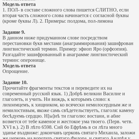
Модель ответа
1. ПОЛ- в составе сложного слова пишется СЛИТНО, если
вторая часть сложного слова начинается с согласной буквы
(кроме буквы Л). 2. Примеры: полдома, пол-лимона
Задание 9.
В данном ниже придуманном слове посредством
перестановки букв местами (анаграммирования) зашифрован
лингвистический термин. Пример: эфиоп Яро (орфоэпия).
Разгадайте зашифрованный в анаграмме лингвистический
термин: оперонище.
Модель ответа
Опрощение.
Задание 10.
Прочитайте фрагменты текстов и переведите их на
современный русский язык. 1) Добрѣ великии Василие и
глаголеть, и учить. Ни виждь, к которымъ слово: к
лихоимцемъ, к хищником, ко всячески немилосердным же и
немилостивым, якоже самь свѣдетельствуетъ, глаголя: камену
бесѣдуемь сердцю. Н[ы]нѣ ти глаголю: востани, и абие
возмется от тебе каменое и жестокое ума твоего. (Перв. четв.
XVI в.). 2) В лѣто 6598. Сий бо Ефрѣмь в си лѣта много
зданье въздвиже: докончавъ церковь святаго Михаила, заложи
же церковь на воротехъ святаго Федора, и святаго Андрѣя у