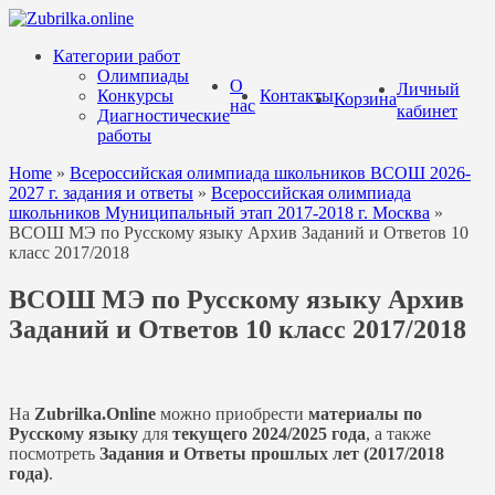
Перейти
к
Категории работ
содержанию
Олимпиады
О
Личный
Конкурсы
Контакты
Корзина
нас
кабинет
Диагностические
работы
Home
»
Всероссийская олимпиада школьников ВСОШ 2026-
2027 г. задания и ответы
»
Всероссийская олимпиада
школьников Муниципальный этап 2017-2018 г. Москва
»
ВСОШ МЭ по Русскому языку Архив Заданий и Ответов 10
класс 2017/2018
ВСОШ МЭ по Русскому языку Архив
Заданий и Ответов 10 класс 2017/2018
На
Zubrilka.Online
можно приобрести
материалы
по
Русскому языку
для
текущего 2024/2025 года
, а также
посмотреть
Задания и Ответы прошлых лет (2017/2018
года)
.