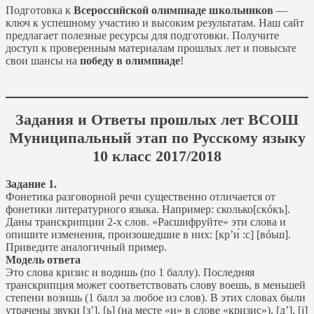
Подготовка к
Всероссийской олимпиаде школьников
—
ключ к успешному участию и высоким результатам. Наш сайт
предлагает полезные ресурсы для подготовки. Получите
доступ к проверенным материалам прошлых лет и повысьте
свои шансы на
победу в олимпиаде
!
Задания и Ответы прошлых лет ВСОШ
Муниципальный этап по Русскому языку
10 класс 2017/2018
Задание 1.
Фонетика разговорной речи существенно отличается от
фонетики литературного языка. Например: сколько[скóкъ].
Даны транскрипции 2-х слов. «Расшифруйте» эти слова и
опишите изменения, произошедшие в них: [кр’и́ :с] [вóьш].
Приведите аналогичный пример.
Модель ответа
Это слова кризис и водишь (по 1 баллу). Последняя
транскрипция может соответствовать слову воешь, в меньшей
степени возишь (1 балл за любое из слов). В этих словах были
утрачены звуки [з’], [ь] (на месте «и» в слове «кризис»), [д’], [j]