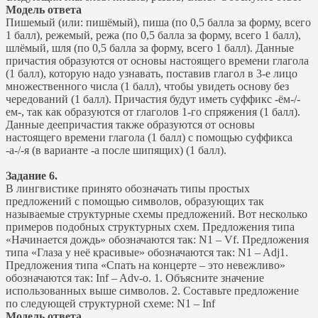
Модель ответа
Пишемый (или: пишёмый), пиша (по 0,5 балла за форму, всего
1 балл), режемый, режа (по 0,5 балла за форму, всего 1 балл),
шлёмый, шля (по 0,5 балла за форму, всего 1 балл). Данные
причастия образуются от основы настоящего времени глагола
(1 балл), которую надо узнавать, поставив глагол в 3-е лицо
множественного числа (1 балл), чтобы увидеть основу без
чередований (1 балл). Причастия будут иметь суффикс -ём-/-
ем-, так как образуются от глаголов 1-го спряжения (1 балл).
Данные деепричастия также образуются от основы
настоящего времени глагола (1 балл) с помощью суффикса
-а-/-я (в варианте -а после шипящих) (1 балл).
Задание 6.
В лингвистике принято обозначать типы простых
предложений с помощью символов, образующих так
называемые структурные схемы предложений. Вот несколько
примеров подобных структурных схем. Предложения типа
«Начинается дождь» обозначаются так: N1 – Vf. Предложения
типа «Глаза у неё красивые» обозначаются так: N1 – Adj1.
Предложения типа «Спать на концерте – это невежливо»
обозначаются так: Inf – Adv-о. 1. Объясните значение
использованных выше символов. 2. Составьте предложение
по следующей структурной схеме: N1 – Inf
Модель ответа