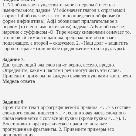
1. N1 обозначает существительное в первом (то есть в
именительном) падеже. Vf обозначает глагол в спрягаемой
форме. Inf обозначает глагол в неопределенной форме (в
форме инфинитива). Adj1 обозначает прилагательное в
первом (то в есть именительном) падеже. Adv-о обозначает
наречие с суффиксом -О. Тире между символами означает то,
что первый символ в данном предложении обозначает
подлежащее, а второй – сказуемое. 2. «Наш долг – защитить
город от врага» (или любое предложение этой структуры).
Задание 7.
Дан следующий ряд слов на -о: верно, весело, вредно.
Определите, какими частями речи могут быть эти слова.
Приведите примеры на каждую выявленную вами часть речи.
Модель ответа
Задание 8.
Прочитайте текст орфографического правила. ˂…˃ в составе
сложного слова пишется ˂…˃, если вторая часть сложного
слова начинается с согласной буквы (кроме буквы ˂…˃). 1.
Восстановите орфографическое правило: вставьте
пропущенные фрагменты. 2. Приведите примеры его
использования
.