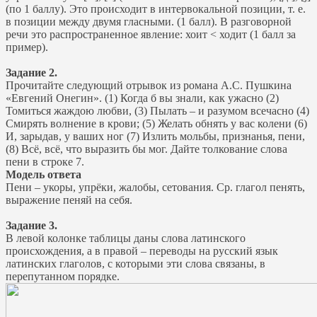
(по 1 баллу). Это происходит в интервокальной позиции, т. е.
в позиции между двумя гласными. (1 балл). В разговорной
речи это распространенное явление: хоит < ходит (1 балл за
пример).
Задание 2.
Прочитайте следующий отрывок из романа А.С. Пушкина
«Евгений Онегин». (1) Когда б вы знали, как ужасно (2)
Томиться жаждою любви, (3) Пылать – и разумом всечасно (4)
Смирять волнение в крови; (5) Желать обнять у вас колени (6)
И, зарыдав, у ваших ног (7) Излить мольбы, признанья, пени,
(8) Всё, всё, что выразить бы мог. Дайте толкование слова
пени в строке 7.
Модель ответа
Пени – укоры, упрёки, жалобы, сетования. Ср. глагол пенять,
выражение пеняй на себя.
Задание 3.
В левой колонке таблицы даны слова латинского
происхождения, а в правой – переводы на русский язык
латинских глаголов, с которыми эти слова связаны, в
перепутанном порядке.