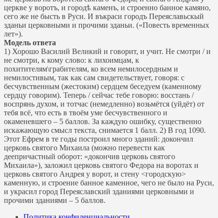
церкве у воротъ, и городѣ каменъ, и строенно банное камяно,
сего же не бысть в Руси. И въкраси городъ Переяславьскый
зданьи церковными и прочими зданьи. («Повесть временных
лет»).
Модель ответа
1) Хорошо Василий Великий и говорит, и учит. Не смотри / и
не смотри, к кому слово: к лихоимцам, к
похитителям\грабителям, ко всем немилосердным и
немилостивым, так как сам свидетельствует, говоря: с
бесчувственным (жестоким) сердцем беседуем (каменному
сердцу говорим). Теперь / сейчас тебе говорю: восстань /
воспрянь духом, и тотчас (немедленно) возьмётся (уйдёт) от
тебя всё, что есть в твоём уме бесчувственного и
окаменевшего – 5 баллов. За каждую ошибку, существенно
искажающую смысл текста, снимается 1 балл. 2) В год 1090.
Этот Ефрем в те годы построил много зданий: докончил
церковь святого Михаила (можно перевести как
деепричастный оборот: «докончив церковь святого
Михаила»), заложил церковь святого Федора на воротах и
церковь святого Андрея у ворот, и стену <городскую>
каменную, и строение банное каменное, чего не было на Руси,
и украсил город Переяславский зданиями церковными и
прочими зданиями – 5 баллов.
Политика конфиденциальности