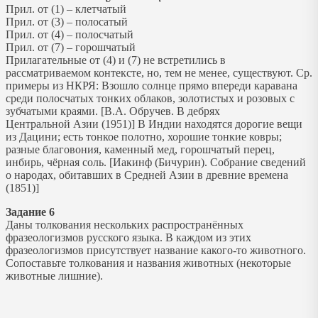
Прил. от (1) – клетчатый
Прил. от (3) – полосатый
Прил. от (4) – полосчатый
Прил. от (7) – горошчатый
Прилагательные от (4) и (7) не встретились в
рассматриваемом контексте, но, тем не менее, существуют. Ср.
примеры из НКРЯ: Взошло солнце прямо впереди каравана
среди полосчатых тонких облаков, золотистых и розовых с
зубчатыми краями. [В.А. Обручев. В дебрях
Центральной Азии (1951)] В Индии находятся дорогие вещи
из Дацини; есть тонкое полотно, хорошие тонкие ковры;
разные благовония, каменный мед, горошчатый перец,
инбирь, чёрная соль. [Иакинф (Бичурин). Собрание сведений
о народах, обитавших в Средней Азии в древние времена
(1851)]
Задание 6
Даны толкования нескольких распространённых
фразеологизмов русского языка. В каждом из этих
фразеологизмов присутствует название какого-то животного.
Сопоставьте толкования и названия животных (некоторые
животные лишние).