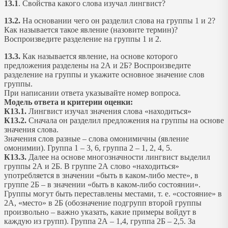
13.1
. Свойства какого слова изучал лингвист?
13.2.
На основании чего он разделил слова на группы 1 и 2?
Как называется такое явление (назовите термин)?
Воспроизведите разделение на группы 1 и 2.
13.3.
Как называется явление, на основе которого
предложения разделены на 2А и 2Б? Воспроизведите
разделение на группы и укажите основное значение слов
группы.
При написании ответа указывайте номер вопроса.
Модель ответа и критерии оценки:
К13.1.
Лингвист изучал значения слова «находиться»
К13.2.
Сначала он разделил предложения на группы на основе
значения слова.
Значения слов разные – слова омонимичны (явление
омонимии). Группа 1 – 3, 6, группа 2 – 1, 2, 4, 5.
К13.3.
Далее на основе многозначности лингвист выделил
группы 2А и 2Б. В группе 2А слово «находиться»
употребляется в значении «быть в каком-либо месте», в
группе 2Б – в значении «быть в каком-либо состоянии».
Группы могут быть переставлены местами, т. е. «состояние» в
2А, «место» в 2Б (обозначение подгрупп второй группы
произвольно – важно указать, какие примеры войдут в
каждую из групп). Группа 2А – 1,4, группа 2Б – 2,5. За