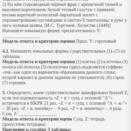
2) На нём старомодный чёрный фрак с крошечной тальей и
высоким воротником; белый тесный галстук с пряжкой;
весьма короткий полосатый бархатный жилет с
перламутровыми пуговицами и светло-Y панталоны; в руке у
него пуховая шляпа. [И.С. Тургенев. Холостяк (1849)]
Напишите начальную форму прилагательного Y:
________________
Модель ответа и критерии оценки
Прил. Y: гороховый
4.2
. Напишите начальные формы существительных (1)–(7) из
таблицы.
Модель ответа и критерии оценки
(1) клетка (2) клеточка (3)
полоса (4) полоска (5) полосочка (здесь выделяется суффикс
-очк- как один из вариантов образования данного слова;
второй вариант в данном задании не учитывается). (6) горох
(7) горошек
5
. Определите, какое существительное зашифровано буквой Z,
если последовательность «Z + в + сущ. с основой “А”»
встречается в НКРЯ 21 раз, «Z + в + сущ. с основой “А + -к-”»
– 30 раз, «Z + в линейку» – 9 раз, «Z + в линеечку» – 4 раза.
Сущ. Z: ________________
Модель ответа и критерии оценк
Сущ. Z: тетрадь
(допустимо тетрадка)
Пояснение к столбцу 3 таблицы: