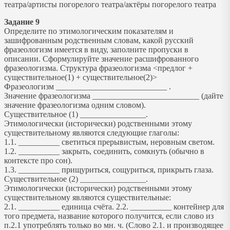
театра/артисты погорелого театра/актёры погорелого театра
Задание 9
Определите по этимологическим показателям и
зашифрованным родственным словам, какой русский
фразеологизм имеется в виду, заполните пропуски в
описании. Сформулируйте значение расшифрованного
фразеологизма. Структура фразеологизма <предлог +
существительное(1) + существительное(2)>
Фразеологизм ___________________________ .
Значение фразеологизма __________________________ (дайте
значение фразеологизма одним словом).
Существительное (1) ________________.
Этимологически (исторически) родственными этому
существительному являются следующие глаголы:
1.1. __________ светиться прерывистым, неровным светом.
1.2. __________ закрыть, соединить, сомкнуть (обычно в
контексте про сон).
1.3. __________ прищуриться, сощуриться, прикрыть глаза.
Существительное (2) ________________.
Этимологически (исторически) родственными этому
существительному являются существительные:
2.1. __________ единица счёта. 2.2. __________ контейнер для
того предмета, название которого получится, если слово из
п.2.1 употреблять только во мн. ч. (Слово 2.1. и производящее