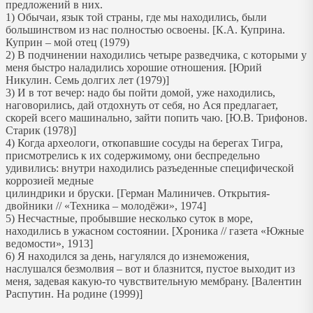
предложений в них.
1) Обычаи, язык той страны, где мы находились, были
большинством из нас полностью освоены. [К.А. Куприна.
Куприн – мой отец (1979)
2) В подчинении находились четыре разведчика, с которыми у
меня быстро наладились хорошие отношения. [Юрий
Никулин. Семь долгих лет (1979)]
3) И в тот вечер: надо бы пойти домой, уже находились,
наговорились, дай отдохнуть от себя, но Ася предлагает,
скорей всего машинально, зайти попить чаю. [Ю.В. Трифонов.
Старик (1978)]
4) Когда археологи, откопавшие сосуды на берегах Тигра,
присмотрелись к их содержимому, они беспредельно
удивились: внутри находились разъеденные специфической
коррозией медные
цилиндрики и бруски. [Герман Малиничев. Открытия-
двойники // «Техника – молодёжи», 1974]
5) Несчастные, пробывшие несколько суток в море,
находились в ужасном состоянии. [Хроника // газета «Южные
ведомости», 1913]
6) Я находился за день, нагулялся до изнеможения,
наслушался безмолвия – вот и блазнится, пустое выходит из
меня, задевая какую-то чувствительную мембрану. [Валентин
Распутин. На родине (1999)]