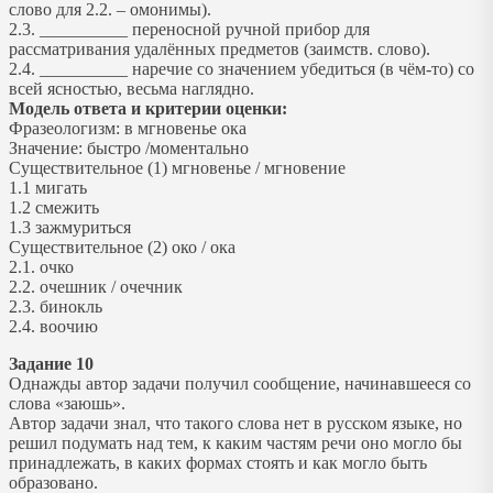
слово для 2.2. – омонимы).
2.3. __________ переносной ручной прибор для
рассматривания удалённых предметов (заимств. слово).
2.4. __________ наречие со значением убедиться (в чём-то) со
всей ясностью, весьма наглядно.
Модель ответа и критерии оценки:
Фразеологизм: в мгновенье ока
Значение: быстро /моментально
Существительное (1) мгновенье / мгновение
1.1 мигать
1.2 смежить
1.3 зажмуриться
Существительное (2) око / ока
2.1. очко
2.2. очешник / очечник
2.3. бинокль
2.4. воочию
Задание 10
Однажды автор задачи получил сообщение, начинавшееся со
слова «заюшь».
Автор задачи знал, что такого слова нет в русском языке, но
решил подумать над тем, к каким частям речи оно могло бы
принадлежать, в каких формах стоять и как могло быть
образовано.