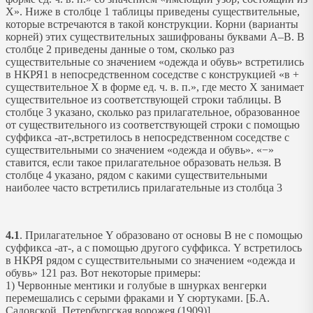
X». Ниже в столбце 1 таблицы приведены существительные,
которые встречаются в такой конструкции. Корни (варианты
корней) этих существительных зашифрованы буквами А–В. В
столбце 2 приведены данные о том, сколько раз
существительные со значением «одежда и обувь» встретились
в НКРЯ1 в непосредственном соседстве с конструкцией «в +
существительное X в форме ед. ч. в. п.», где место X занимает
существительное из соответствующей строки таблицы. В
столбце 3 указано, сколько раз прилагательное, образованное
от существительного из соответствующей строки с помощью
суффикса -ат-,встретилось в непосредственном соседстве с
существительными со значением «одежда и обувь». «−»
ставится, если такое прилагательное образовать нельзя. В
столбце 4 указано, рядом с какими существительными
наиболее часто встретились прилагательные из столбца 3
4.1
. Прилагательное Y образовано от основы В не с помощью
суффикса -ат-, а с помощью другого суффикса. Y встретилось
в НКРЯ рядом с существительными со значением «одежда и
обувь» 121 раз. Вот некоторые примеры:
1) Червонные ментики и голубые в шнурках венгерки
перемешались с серыми фраками и Y сюртуками. [Б.А.
Садовской. Петербургская ворожея (1909)]