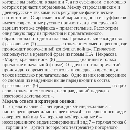
которые вы выбрали в задании 7, а по суффиксам, с помощью
которых причастия образованы. Между старославянским и
древнерусским языками есть регулярные фонетические
соответствия. Старославянский вариант одного из суффиксов
имеют современные русские причастия, а древнерусский
вариант того же суффикса – прилагательные. Рассмотрим
одну такую пару из причастия и прилагательного,
образованных от одного глагола. Прилагательное входит во
фразеологизм (7) __________ со значением «место, регион, где
происходит вооружённый конфликт, война». Причастие
используется в крылатой фразе из поэмы Н.А. Некрасова
«Мороз, красный нос»: (8) __________ (напишите только
причастие в начальной форме). От другого типа причастий
происходят современные глаголы прошедшего времени, а
также несколько прилагательных. Одно из них (однокоренное
со словами из найденной выше пары) входит в состав
фразеологизма (9) __________ __________ __________ из трёх
слов со значением: «некто, не оправдавший надежд в
некоторой деятельности».
Модель ответа и критерии оценки:
1 – страдательные 2 – непереходных/непереходные 3 –
настоящего времени/настоящее время 4 – совершенного вида/
совершенный вид 5 – переходных/переходные 6 –
несовершенного вида/несовершенный вид 7 – горячая точка 8
– горящий 9 – артист погорелого театра/актёр погорелого