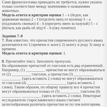
Сами фразеологизмы приводить не требуется, нужно указать
только соответствие между значениями и названиями
животных.
Модель ответа и критерии оценки
1 – e (беден, как
церковная мышь) 2 – f (отделить овец от козлищ) 3 – a
(подложить свинью) 4 – h (пригреть змею за пазухой) 5 – c
(биться, как рыба об лёд) 6 – b (ежу понятно)
Задания 7–8
7
. Вам известно, что причастия современного русского языка
различаются по 1) времени и залогу 2) залогу и роду 3) лицу и
времени
Модель ответа и критерии оценки:
1.
8
. Прочитайте текст. Заполните пропуски.
На образование причастий от глаголов есть ряд ограничений.
Например, (1) __________ причастия не могут образовываться
от (2) __________ глаголов, а причастия (3) __________
__________ (здесь вставить 2 слова) не могут образовываться
от глаголов (4) __________ __________ (здесь вставить 2
слова). Таким образом, по общему правилу все 4 причастия
могут образовываться только от (5) __________ глаголов (6)
__________ __________ (здесь вставить 2 слова). Некоторые
исследователи старославянского языка считают
целесообразным различать причастия не по тем категориям,