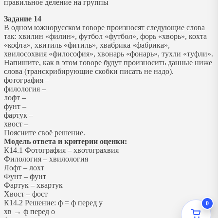
правильное деление на группы
Задание 14
В одном южнорусском говоре произносят следующие слова
так: хвилин «филин», футбол «футбол», форь «хворь», кохта
«кофта», хвитиль «фитиль», хвабрика «фабрика»,
хвилосохвия «философия», хвонарь «фонарь», тухли «туфли».
Напишите, как в этом говоре будут произносить данные ниже
слова (транскрибирующие скобки писать не надо).
фотография –
филология –
лофт –
фунт –
фартук –
хвост –
Поясните своё решение.
Модель ответа и критерии оценки:
К14.1 Фотография – хвотограхвия
Филология – хвилология
Лофт – лохт
Фунт – фунт
Фартук – хвартук
Хвост – фост
К14.2 Решение: ф = ф перед у
0
хв → ф перед о