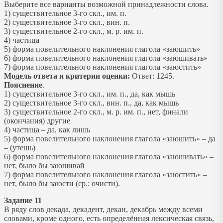
Выберите все варианты возможной принадлежности слова.
1) существительное 3-го скл., им. п.
2) существительное 3-го скл., вин. п.
3) существительное 2-го скл., м. р. им. п.
4) частица
5) форма повелительного наклонения глагола «заюшить»
6) форма повелительного наклонения глагола «заюшивать»
7) форма повелительного наклонения глагола «заюстить»
Модель ответа и критерии оценки:
Ответ: 1245.
Пояснение
.
1) существительное 3-го скл., им. п., да, как мышь
2) существительное 3-го скл., вин. п., да, как мышь
3) существительное 2-го скл., м. р. им. п., нет, финали
(окончания) другие
4) частица – да, как лишь
5) форма повелительного наклонения глагола «заюшить» – да
– (утешь)
6) форма повелительного наклонения глагола «заюшивать» –
нет, было бы заюшивай
7) форма повелительного наклонения глагола «заюстить» –
нет, было бы заюсти (ср.: очисти).
Задание 11
В ряду слов декада, декадент, декан, декабрь между всеми
словами, кроме одного, есть определённая лексическая связь,