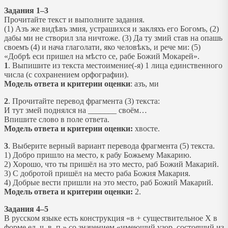
Задания 1–3
Прочитайте текст и выполните задания.
(1) Азъ же видѣвъ змия, устрашихся и закляхъ его Богомъ, (2)
дабы ми не створил зла ничтоже. (3) Да ту змий став на опашь
своемъ (4) и нача глаголати, яко человѣкъ, и рече ми: (5)
«Добрѣ еси пришел на мѣсто се, рабе Божий Мокарей».
1
. Выпишите из текста местоимение(-я) 1 лица единственного
числа (с сохранением орфографии).
Модель ответа и критерии оценки
: азъ, ми
2
. Прочитайте перевод фрагмента (3) текста:
И тут змей поднялся на _______ своём…
Впишите слово в поле ответа.
Модель ответа и критерии оценки:
хвосте.
3
. Выберите верный вариант перевода фрагмента (5) текста.
1) Добро пришло на место, к рабу Божьему Макарию.
2) Хорошо, что ты пришёл на это место, раб Божий Макарий.
3) С добротой пришёл на место раба Божия Макария.
4) Добрые вести пришли на это место, раб Божий Макарий.
Модель ответа и критерии оценки:
2.
Задания 4–5
В русском языке есть конструкция «в + существительное X в
форме ед. ч. в. п.» со значением «имеющий узор, состоящий из