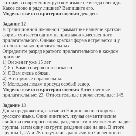
которая в современном русском языке не всегда очевидна.
Какое слово в ряду лишнее? Выпишите его.
Модель ответа и критерии оценки:
декадент
Задание 12
В традиционной школьной грамматике наличие краткой
формы считается одним из признаков качественного
прилагательного. Однако краткая форма встречается и у
относительных прилагательных.
Определите разряд краткого прилагательного в каждом
примере.
1) Он женат уже 15 лет.
2) Я с Вами совершенно согласен.
3) Я Вам очень обязан.
4) Эти прямые параллельны.
5) Молодым людям присущ особый задор.
Модель ответа и критерии оценки:
Качественные
прилагательные: 23. Относительные прилагательные: 145.
Задание 13
Даны предложения, взятые из Национального корпуса
русского языка. Один лингвист, изучая семантические
свойства некоторого слова, разделил эти предложения на две
группы, затем одну из групп разделил ещё на две. В итоге
группы 1, 2А и 2Б получились равными по численности