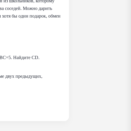
н из школьников, которому
ва соседей. Можно дарить
 хотя бы один подарок, обмен
BC=5. Найдите CD.
мме двух предыдущих,