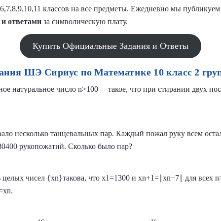
,6,7,8,9,10,11 классов на все предметы. Ежедневно мы публику
 и
ответами
за символическую плату.
Купить Официальные Задания и Ответы
ания ШЭ Сириус по Математике 10 класс 2 гру
ое натуральное число n>100— такое, что при стирании двух по
вало несколько танцевальных пар. Каждый пожал руку всем остал
80400 рукопожатий. Сколько было пар?
 целых чисел {xn}такова, что x1=1300 и xn+1=∣xn−7∣ для всех 
=xn.