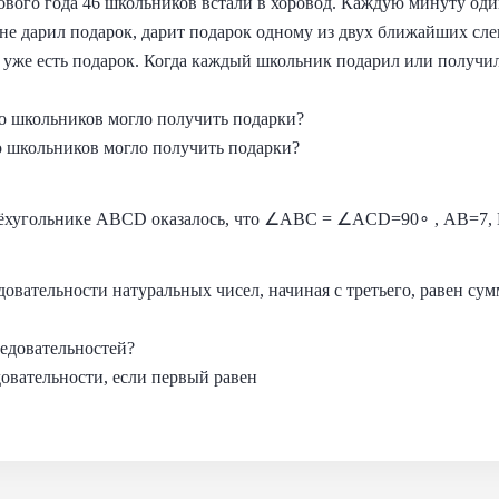
вого года 46 школьников встали в хоровод. Каждую минуту оди
 не дарил подарок, дарит подарок одному из двух ближайших сле
 уже есть подарок. Когда каждый школьник подарил или получил
о школьников могло получить подарки?
 школьников могло получить подарки?
ёхугольнике ABCD оказалось, что ∠ABC = ∠ACD=90∘ , AB=7, 
овательности натуральных чисел, начиная с третьего, равен су
ледовательностей?
довательности, если первый равен