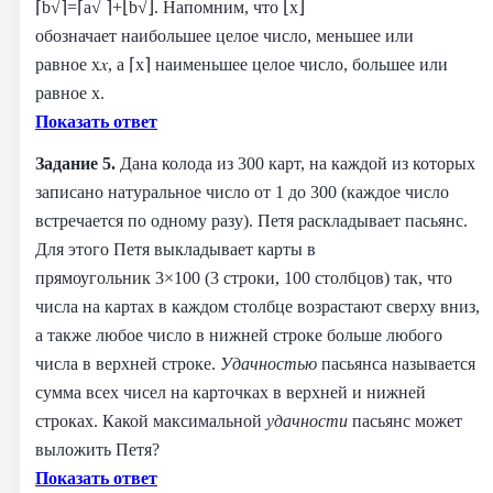
⌈b√⌉=⌈a√ ⌉+⌊b√⌋.
Напомним, что ⌊x⌋
обозначает наибольшее целое число, меньшее или
равное x𝑥, а ⌈x⌉ наименьшее целое число, большее или
равное x.
Показать ответ
Задание 5.
Дана колода из 300 карт, на каждой из которых
записано натуральное число от 1 до 300 (каждое число
встречается по одному разу). Петя раскладывает пасьянс.
Для этого Петя выкладывает карты в
прямоугольник 3×100 (3 строки, 100 столбцов) так, что
числа на картах в каждом столбце возрастают сверху вниз,
а также любое число в нижней строке больше любого
числа в верхней строке.
Удачностью
пасьянса называется
сумма всех чисел на карточках в верхней и нижней
строках. Какой максимальной
удачности
пасьянс может
выложить Петя?
Показать ответ