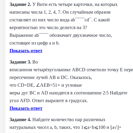
Задание 2.
У Вити есть четыре карточки, на которых
написаны числа 1, 2, 4, 7. Он случайным образом
составляет из них число вида ab¯¯¯¯cd¯. С какой
вероятностью это число делится на 3?
Выражение ab¯¯¯¯ обозначает двухзначное число,
состоящее из цифр a и b.
Показать ответ
Задание 3.
Во
вписанном четырёхугольнике ABCD отметили точку E пере
пересечение лучей AB и DC. Оказалось,
что CD=DE, ∠AEB=51∘ и угловые
меры дуг BC и AD находятся в соотношении 2:5 Найдите
угол AFD. Ответ выразите в градусах.
Показать ответ
Задание 4.
Найдите количество пар различных
натуральных чисел a, b, таких, что 1⩽a<b⩽100 и ⌊a√⌋+