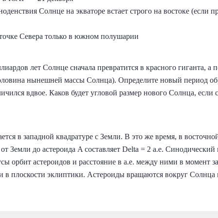
вноденствия Солнце на экваторе встает строго на востоке (если 
точке Севера только в южном полушарии
лиардов лет Солнце сначала превратится в красного гиганта, а п
(половина нынешней массы Солнца). Определите новый период о
ичился вдвое. Каков будет угловой размер нового Солнца, если 
тся в западной квадратуре с Земли. В это же время, в восточно
от Земли до астероида A составляет Delta = 2 а.е. Синодический
сы орбит астероидов и расстояние в а.е. между ними в момент з
 в плоскости эклиптики. Астероиды вращаются вокруг Солнца в 