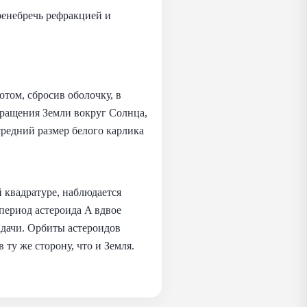
пренебречь рефракцией и
отом, сбросив оболочку, в
бращения Земли вокруг Солнца,
средний размер белого карлика
й квадратуре, наблюдается
 период астероида A вдвое
адачи. Орбиты астероидов
ту же сторону, что и Земля.