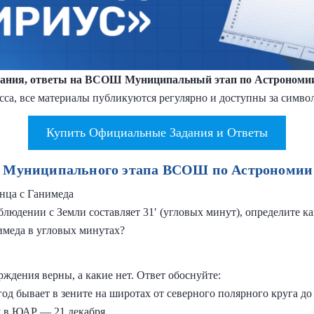
ания, ответы на ВСОШ Муниципальный этап по Астрономии 
сса, все материалы публикуются регулярно и доступны за симво
Купить Официальные Задания и Ответы
 Муниципального этапа ВСОШ по Астрономии 
нца с Ганимеда
людении с Земли составляет 31′ (угловых минут), определите ка
имеда в угловых минутах?
рждения верны, а какие нет. Ответ обоснуйте:
 год бывает в зените на широтах от северного полярного круга д
у в ЮАР — 21 декабря