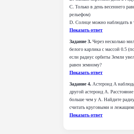
C. Только в день весеннего ра
рельефом)
D. Солнце можно наблюдать в 
Показать ответ
Задание 3.
Через несколько мил
белого карлика с массой 0.5 
если радиус орбиты Земли увел
равен земному?
Показать ответ
Задание 4.
Астероид A наблюдае
другой астероид A. Расстояние 
больше чем у A. Найдите радиу
считать круговыми и лежащими
Показать ответ