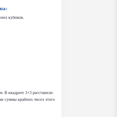
па:
иних кубиков.
ом
. В квадрате 3×3 расставили
ньше суммы крайних чисел этого