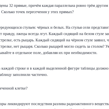
дены 32 прямые, причём каждая параллельна ровно трём другим
. Сколько точек пересечения у этих прямых?
чередующихся стульев: чёрных и белых. На стулья сели представ
т правду, лжецы всегда лгут. Каждый сидящий на белом стуле зая
трелке, есть рыцарь. Каждый сидящий на чёрном стуле заявил, ч
трелке, нет рыцаря. Сколько рыцарей могло сидеть за столом? 
вайте в отдельное поле, добавляя их при необходимости.
в каждой строке и в каждой выделенной фигуре таблицы должно
 Таблицу заполнили частично.
меченной клетке?
оры ликвидируют последствия разлива радиоактивного веществ