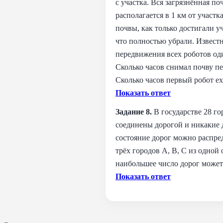
с участка. Вся загрязнённая по
располагается в 1 км от участк
почвы, как только достигали уч
что полностью убрали. Известн
передвижения всех роботов од
Сколько часов снимал почву п
Сколько часов первый робот ех
Показать ответ
Задание 8.
В государстве 28 го
соединены дорогой и никакие д
состояние дорог можно распре
трёх городов A, B, C из одно
наибольшее число дорог может 
Показать ответ