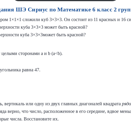
дания ШЭ Сириус по Математике 6 класс 2 груп
ером 1×1×1 сложили куб 3×3×3. Он состоит из 11 красных и 16 с
ерхности куба 3×3×3 может быть красной?
ерхности куба 3×3×3может быть красной?
 целыми сторонами a и b (a<b).
гольника равна 47.
ь, вертикаль или одну из двух главных диагоналей квадрата
ряд
 ряда верно, что число, расположенное в его середине, вдвое ме
орые числа. Восстановите их.