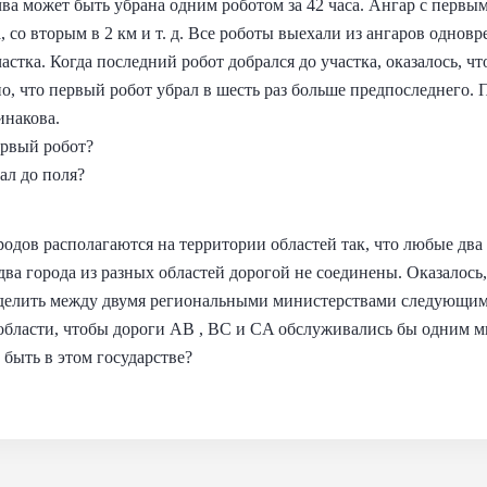
чва может быть убрана одним роботом за 42 часа.
Ангар с первы
а, со вторым в 2 км и т. д. Все роботы выехали из ангаров одно
астка. Когда последний робот добрался до участка, оказалось, ч
о, что первый робот убрал в шесть раз больше предпоследнего. 
инакова.
ервый робот?
ал до поля?
родов располагаются на территории областей так, что любые два
ва города из разных областей дорогой не соединены.
Оказалось,
делить между двумя региональными министерствами следующим 
й области, чтобы дороги AB , BC и CA обслуживались бы одним 
быть в этом государстве?