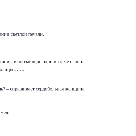
янии светлой печали.
тания, включающие одно и то же слово.
таблицы…….
шь? – спрашивает сердобольная женщина
умею.