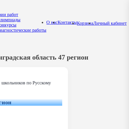
рии работ
лимпиады
О нас
Контакты
Корзина
Личный кабинет
онкурсы
иагностические работы
градская область 47 регион
 школьников по Русскому
гион