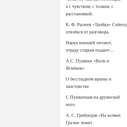
а с чувством, с толком, с
расстановкой.
К. Ф. Рылеев «Тройка» Собесе
отвлёкся от разговора.
Науки юношей питают,
отраду старым подают…
А.С. Пушкин «Волк и
Ягнёнок»
О бесстыдном вранье и
хвастовстве
С Пушкиным на дружеской
ноге.
А. С. Грибоедов «На холмах
Грузии лежит