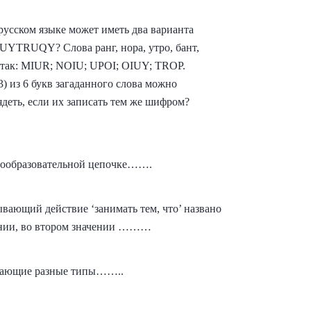
русском языке может иметь два варианта
TRUQY? Слова ранг, нора, утро, бант,
 так: MIUR; NOIU; UPOI; OIUY; TROP.
3) из 6 букв загаданного слова можно
ядеть, если их записать тем же шифром?
вообразовательной цепочке…….
зывающий действие ‘занимать тем, что’ названо
ении, во втором значении ………
начающие разные типы……..