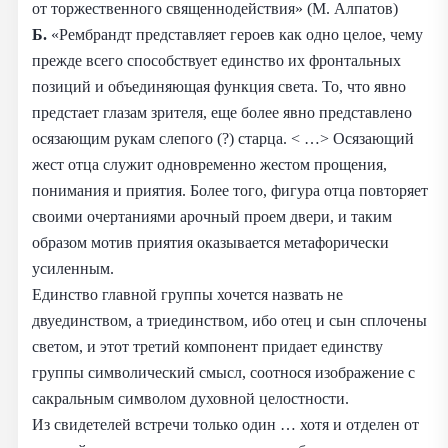
от торжественного священнодействия» (М. Алпатов)
Б.
«Рембрандт представляет героев как одно целое, чему
прежде всего способствует единство их фронтальных
позиций и объединяющая функция света. То, что явно
предстает глазам зрителя, еще более явно представлено
осязающим рукам слепого (?) старца. < …> Осязающий
жест отца служит одновременно жестом прощения,
понимания и приятия. Более того, фигура отца повторяет
своими очертаниями арочный проем двери, и таким
образом мотив приятия оказывается метафорически
усиленным.
Единство главной группы хочется назвать не
двуединством, а триединством, ибо отец и сын сплочены
светом, и этот третий компонент придает единству
группы символический смысл, соотнося изображение с
сакральным символом духовной целостности.
Из свидетелей встречи только один … хотя и отделен от