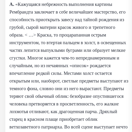
А.
«Кажущаяся небрежность выполнения картины
Рембрандта заключает в себе величайшее мастерство, его
способность приоткрыть завесу над тайной рождения из
грубой, сырой материи красок живого и трепетного
образа. < …> Краска, то процарапанная острым
инструментом, то втертая пальцем в холст, в освещенных
частях лепится выпуклыми буграми или образует мелкие
сгустки. Многое кажется чем-то непреднамеренным и
случайным, но из нечаянных «описок» рождается
впечатление редкой силы. Местами холст остается
открытым или, наоборот, светлые предметы выступают из
темного фона, словно они из него вырастают. Предметы
теряют свой обычный облик: безобразие опустившегося
человека претворяется в просветленность, его жалкие
лохмотья отливают, как драгоценная парча. Дряхлый
старец в красном плаще приобретает облик
ветхозаветного патриарха. Во всей сцене выступает нечто