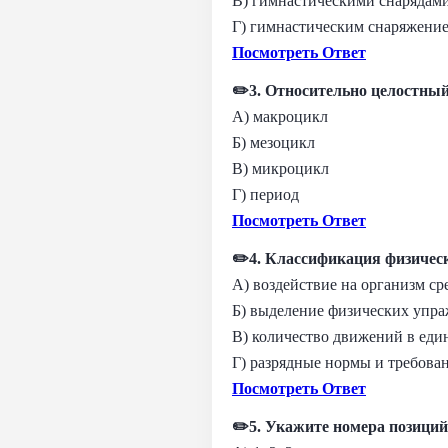
В) гимнастическими снарядам
Г) гимнастическим снаряжени
Посмотреть Ответ
✏️3. Относительно целостный
А) макроцикл
Б) мезоцикл
В) микроцикл
Г) период
Посмотреть Ответ
✏️4. Классификация физичес
А) воздействие на организм ср
Б) выделение физических упр
В) количество движений в ед
Г) разрядные нормы и требова
Посмотреть Ответ
✏️5. Укажите номера позици