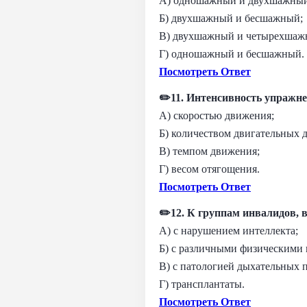
А) одношажный и двухшажны
Б) двухшажный и бесшажный;
В) двухшажный и четырехша
Г) одношажный и бесшажный.
Посмотреть Ответ
✏️11. Интенсивность упражн
А) скоростью движения;
Б) количеством двигательных 
В) темпом движения;
Г) весом отягощения.
Посмотреть Ответ
✏️12. К группам инвалидов, 
А) с нарушением интеллекта;
Б) с различными физическими 
В) с патологией дыхательных 
Г) трансплантаты.
Посмотреть Ответ