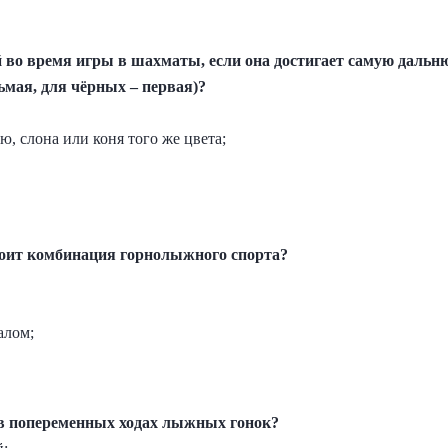
й во время игры в шахматы, если она достигает самую даль
сьмая, для чёрных – первая)?
ью, слона или коня того же цвета;
стоит комбинация горнолыжного спорта?
лалом;
 в попеременных ходах лыжных гонок?