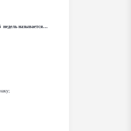
 6 недель называется…
знаку;