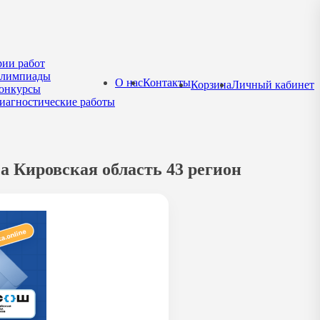
рии работ
лимпиады
О нас
Контакты
Корзина
Личный кабинет
онкурсы
иагностические работы
а Кировская область 43 регион