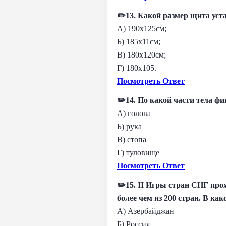
✏️13. Какой размер щита ус
А) 190х125см;
Б) 185х11см;
В) 180х120см;
Г) 180х105.
Посмотреть Ответ
✏️14. По какой части тела ф
А) голова
Б) рука
В) стопа
Г) туловище
Посмотреть Ответ
✏️15. II Игры стран СНГ прох
более чем из 200 стран. В ка
А) Азербайджан
Б) Россия