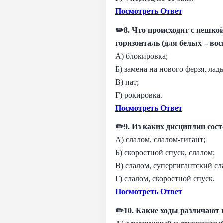
Посмотреть Ответ
✏️8. Что происходит с пешко
горизонталь (для белых – во
А) блокировка;
Б) замена на нового ферзя, лад
В) пат;
Г) рокировка.
Посмотреть Ответ
✏️9. Из каких дисциплин со
А) слалом, слалом-гигант;
Б) скоростной спуск, слалом;
В) слалом, супергигантский с
Г) слалом, скоростной спуск.
Посмотреть Ответ
✏️10. Какие ходы различают