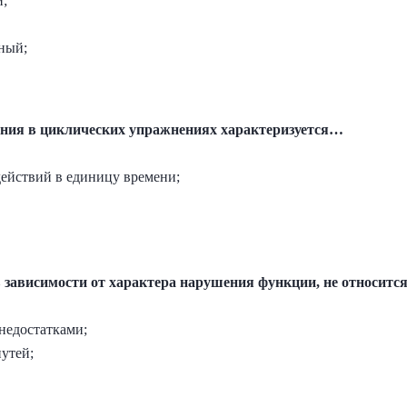
й;
жный;
ения в циклических упражнениях характеризуется…
действий в единицу времени;
в зависимости от характера нарушения функции, не относит
недостатками;
путей;