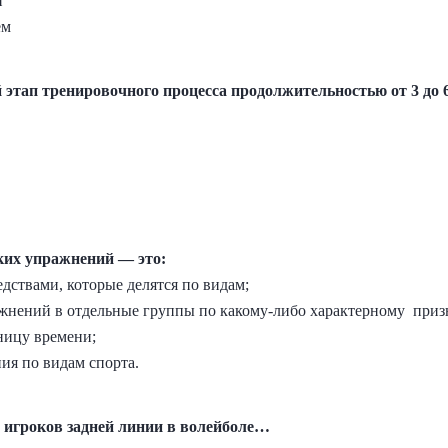
и
ем
 этап тренировочного процесса продолжительностью от 3 до
ких упражнений — это:
едствами, которые делятся по видам;
ажнений в отдельные группы по какому-либо характерному при
иницу времени;
ния по видам спорта.
й игроков задней линии в волейболе…