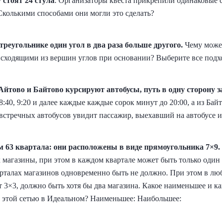
 стоят 24 стула
. Организаторы квеста прикрепили одинаковые с
 Сколькими способами они могли это сделать?
треугольнике один угол в два раза больше другого.
Чему может
исходящими из вершин углов при основании? Выберите все подх
Айтово и Байтово курсируют автобусы, путь в одну сторону за
8:40, 9:20 и далее каждые каждые сорок минут до 20:00, а из Байт
 встречных автобусов увидит пассажир, выехавший на автобусе и
ом 63 квартала: они расположены в виде прямоугольника 7×9.
 магазины, при этом в каждом квартале может быть только один 
талах магазинов одновременно быть не должно. При этом в люб
 3×3, должно быть хотя бы два магазина. Какое наименьшее и к
 этой сетью в Идеальном? Наименьшее: Наибольшее: