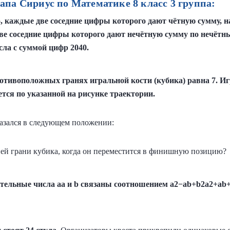
па Сириус по Математике 8 класс 3 группа:
о, каждые две соседние цифры которого дают чётную сумму, н
ве соседние цифры которого дают нечётную сумму по нечётн
сла с суммой цифр 2040.
ротивоположных гранях игральной кости (кубика) равна 7. И
тся по указанной на рисунке траектории.
азался в следующем положении:
ней грани кубика, когда он переместится в финишную позицию?
тельные числа aa и b связаны соотношением a2−ab+b2a2+ab+