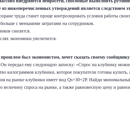
 массово внедряются нейросети, способные выполнять рутинн
е из нижеперечисленных утверждений является следствием э
хране труда станет проще контролировать условия работы свои
больше с меньшими затратами на сотрудников.
ников снизится.
аслях экономики увеличится.
в прошлом был экономистом, хочет сказать своему сообщник
.
Он передал ему следующую записку: «Спрос на клубнику можн
тво килограммов клубники, которое покупатели готовы купить, 
ия на рынке клубники имеет вид Qs=30+2P. Найди минимальный
 величину спроса на рынке, а также равновесную цену и равно