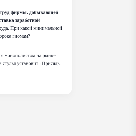
а труд фирмы, добывающей
ставка заработной
руда. При какой минимальной
сорока гномам?
ся монополистом на рынке
 стулья установит «Присядь-