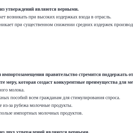
е из утверждений являются верными.
ет возникать при высоких издержках входа в отрасль.
зникает при существенном снижении средних издержек производс
и импортозамещения правительство стремится поддержать от
е меру, которая создаст конкурентные преимущества для ме
ного молока.
ных пособий всем гражданам для стимулирования спроса.
 из-за рубежа молочные продукты.
 пользе импортных молочных продуктов.
е из двух утверждений являются верными.