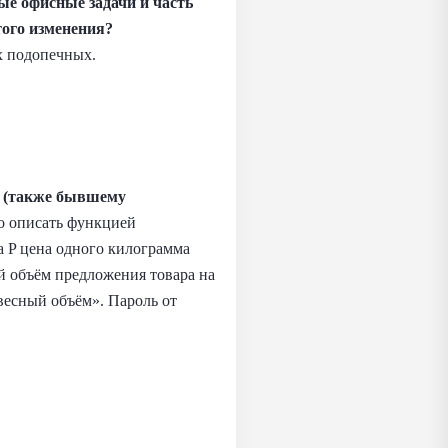
ые офисные задачи и часть
того изменения?
х подопечных.
у (также бывшему
о описать функцией
а P цена одного килограмма
 объём предложения товара на
весный объём». Пароль от