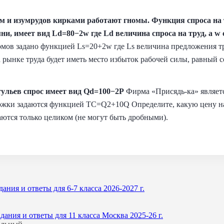
яшм и изумрудов кирками работают гномы. Функция спроса н
и, имеет вид Ld=80−2w где Ld величина спроса на труд, а w 
омов задано функцией Ls=20+2w где Ls величина предложения т
а рынке труда будет иметь место избыток рабочей силы, равный 
стульев спрос имеет вид Qd=100−2P
Фирма «Присядь-ка» являет
ержки задаются функцией TC=Q2+10Q Определите, какую цену на
даются только целиком (не могут быть дробными).
ния и ответы для 6-7 класса 2026-2027 г.
ния и ответы для 11 класса Москва 2025-26 г.