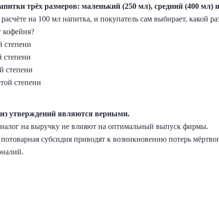
апитки трёх размеров: маленький (250 мл), средний (400 мл) и
 расчёте на 100 мл напитка, и покупатель сам выбирает, какой ра
 кофейня?
й степени
й степени
й степени
той степени
е из утверждений являются верными.
 и налог на выручку не влияют на оптимальный выпуск фирмы.
и потоварная субсидия приводят к возникновению потерь мёртво
рналий.