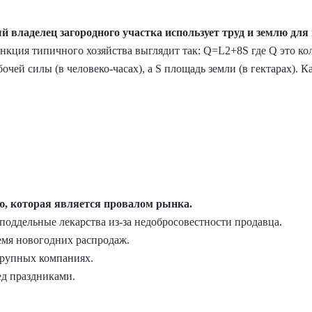
й владелец загородного участка использует труд и землю д
кция типичного хозяйства выглядит так: Q=L2+8S где Q это кол
очей силы (в человеко-часах), а S площадь земли (в гектарах). 
ю, которая является провалом рынка.
поддельные лекарства из-за недобросовестности продавца.
емя новогодних распродаж.
крупных компаниях.
д праздниками.