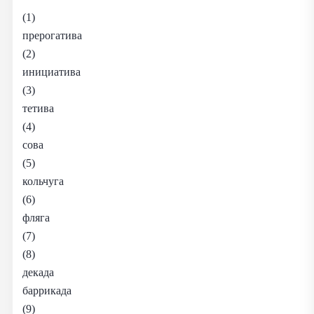
(1)
прерогатива
(2)
инициатива
(3)
тетива
(4)
сова
(5)
кольчуга
(6)
фляга
(7)
(8)
декада
баррикада
(9)