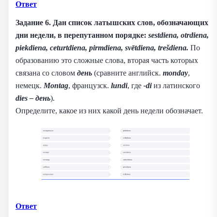
Ответ
Задание 6. Дан список латышских слов, обозначающих
дни недели, в перепутанном порядке:
sestdiena, otrdiena,
piekdiena, ceturtdiena, pirmdiena, svētdiena, trešdiena.
По
образованию это сложные слова, вторая часть которых
связана со словом
день
(сравните английск.
monday
,
немецк.
Montag
, французск.
lundi
, где
-di
из латинского
dies – день
).
Определите, какое из них какой день недели обозначает.
Ответ