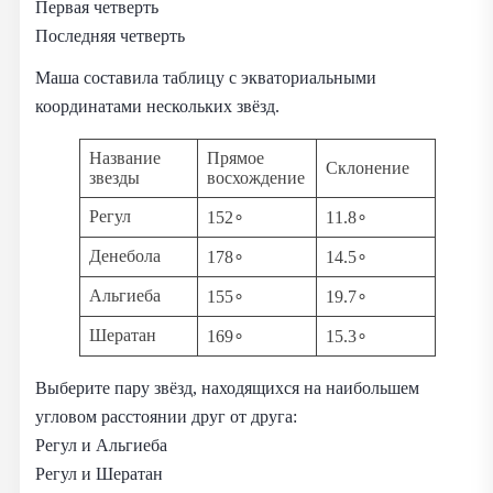
Первая четверть
Последняя четверть
Маша составила таблицу с экваториальными
координатами нескольких звёзд.
Название
Прямое
Склонение
звезды
восхождение
Регул
152∘
11.8∘
Денебола
178∘
14.5∘
Альгиеба
155∘
19.7∘
Шератан
169∘
15.3∘
Выберите пару звёзд, находящихся на наибольшем
угловом расстоянии друг от друга:
Регул и Альгиеба
Регул и Шератан