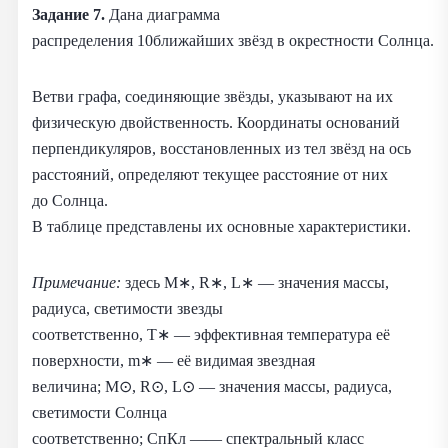
Задание 7.
Дана диаграмма
распределения 10ближайших звёзд в окрестности Солнца.
Ветви графа, соединяющие звёзды, указывают на их
физическую двойственность. Координаты оснований
перпендикуляров, восстановленных из тел звёзд на ось
расстояний, определяют текущее расстояние от них
до Солнца.
В таблице представлены их основные характеристики.
Примечание:
здесь M∗, R∗, L∗ — значения массы,
радиуса, светимости звезды
соответственно, T∗ — эффективная температура её
поверхности, m∗ — её видимая звездная
величина; M⊙, R⊙, L⊙ — значения массы, радиуса,
светимости Солнца
соответственно; СпКл —— спектральный класс