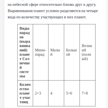
на небесной сфере относительно близко друг к другу.
Выравнивания планет условно разделяются на четыре
вида по количеству участвующих в них планет.
Виды
парад
ов
(выра
внива
Велик
ний)
Мини‑
Малы
Больш
ий
плане
парад
й
ой
(полн
т Сол
ый)
нечно
й
систе
мы
Колич
ество
плане
2÷3
4
5÷6
7÷8
т‑учас
тниц