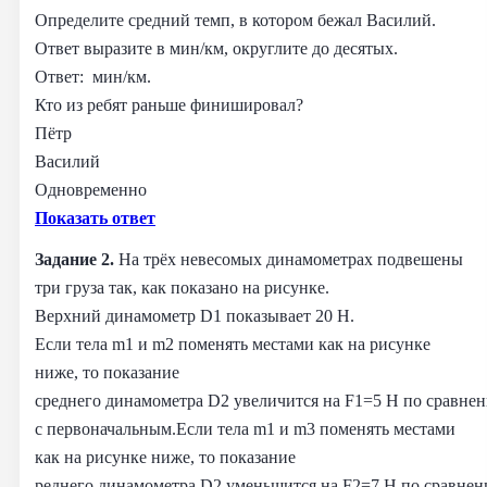
Определите средний темп, в котором бежал Василий.
Ответ выразите в мин/км, округлите до десятых.
Ответ: мин/км.
Кто из ребят раньше финишировал?
Пётр
Василий
Одновременно
Показать ответ
Задание 2.
На трёх невесомых динамометрах подвешены
три груза так, как показано на рисунке.
Верхний динамометр D1 показывает 20 Н.
Если тела m1 и m2 поменять местами как на рисунке
ниже, то показание
среднего динамометра D2 увеличится на F1=5 Н по сравне
с первоначальным.Если тела m1 и m3 поменять местами
как на рисунке ниже, то показание
реднего динамометра D2 уменьшится на F2=7 Н по сравне