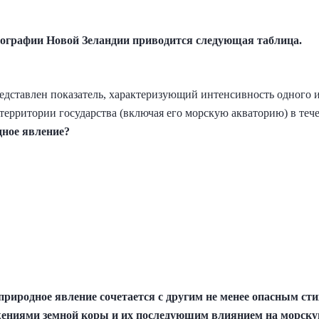
еографии Новой Зеландии приводится следующая таблица.
едставлен показатель, характеризующий интенсивность одного
территории государства (включая его морскую акваторию) в тече
дное явление?
природное явление сочетается с другим не менее опасным с
ниями земной коры и их последующим влиянием на морскую