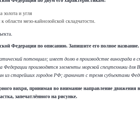
йской Федерации по двум его характеристикам:
 золота и угля
 к области мезо-кайнозойской складчатости.
ъекта.
йской Федерации по описанию. Запишите его полное название.
тический потенциал; имеет долю в производстве винограда в с
кта Федерации производятся элементы морской спецтехники для
ин из старейших городов РФ; граничит с тремя субъектами Фед
ерного вихря, принимая во внимание направление движения 
астка, запечатлённого на рисунке.