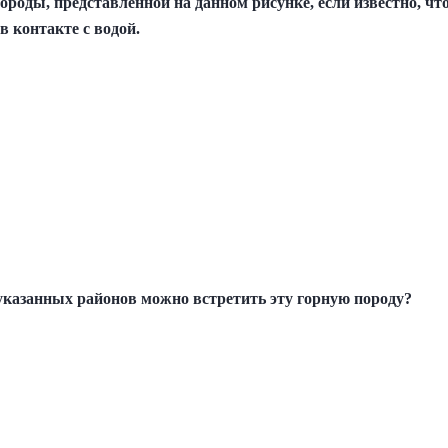
ороды, представленной на данном рисунке, если известно, чт
в контакте с водой.
 указанных районов можно встретить эту горную породу?