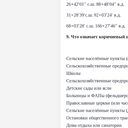
26∘42′01′′ с.ш. 88∘48′04′′ в.д.
31∘28′39′с.ш. 92∘03′24′ в.д.
68∘03′28′ с.ш. 166∘27′46′′ в.д.
9. Что означает коричневый 
Сельские населённые пункты 
Сельскохозяйственные предпри
Школы
Сельскохозяйственные предпри
Детские сады или ясли
Больницы и ФАПы (фельдшерс
Православные церкви (или час
Сельские населённые пункты (
Остановки общественного тра
Дома отдыха или санатории