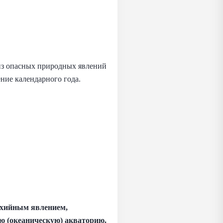
 из опасных природных явлений
ние календарного года.
тихийным явлением,
 (океаническую) акваторию.