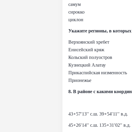
самум
сирокко
циклон
Укажите регионы, в которых
Верхоянский хребет
Енисейский кряж
Кольский полуостров
Кузнецкий Алатау
Прикаспийская низменность
Прионежье
8. В районе с какими коорди
43∘57′13′′ с.ш. 39∘54′11′′ в.д.
45∘26′14′′ с.ш. 135∘31′02′′ в.д.