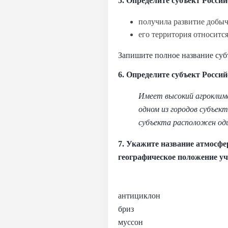
5. Определите субъект Росси
получила развитие добыча
его территория относится
Запишите полное название суб
6. Определите субъект Росси
Имеет высокий агроклима
одном из городов субъе
субъекта расположен од
7. Укажите название атмосф
географическое положение уч
антициклон
бриз
муссон