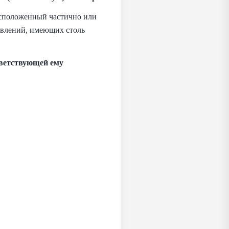
асположенный частично или
явлений, имеющих столь
тветствующей ему