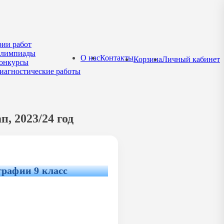
рии работ
лимпиады
О нас
Контакты
Корзина
Личный кабинет
онкурсы
иагностические работы
, 2023/24 год
графии 9 класс