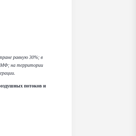
тране равную 30%; в
 ВМФ; на территории
ерации.
воздушных потоков и