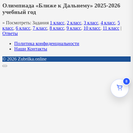
Олимпиада «Ближе к Дальнему» 2025-2026
учебный год
» Посмотреть: Задания
1 класс
,
2 класс
,
3 класс
,
4 класс
,
5
класс
,
6 класс
,
7 класс
,
8 класс
,
9 класс
,
10 класс
,
11 класс
|
Ответы
Политика конфиденциальности
Наши Контакты
© 2026 Zubrilka.online
0