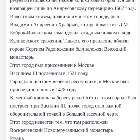
результате польско-литовское войско взяло город. Он был
возвращен лишь по Андрусовскому перемирию 1667 года.
Известным князем, правившим в этом городе, был
Владимир Андреевич Храбрый, который вместе с Д.М.
Боброк-Волынским командовал засадным полком в ходе
Куликовского сражения. Также в его правление вблизи
города Сергием Радонежским был заложен Высоцкий
монастырь.
Этот город был присоединен к Москве
Василием III последним в 1521 году.
Город был центром вечевой республики, к Москве был
присоединен лишь в 1478 году.
Каменный кремль на берегу реки Осётр в этом городе был
построен при Василии III, позже город стал важной
оборонительной точкой в Большой засечной черте.
Этот город известен тем, что там расположен
Воскресенский Новоиерусалимский монастырь
Рязань