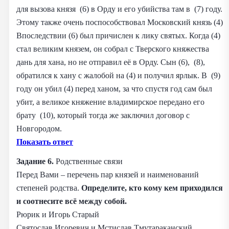
для вызова князя (6) в Орду и его убийства там в (7) году.
Этому также очень поспособствовал Московский князь (4)
Впоследствии (6) был причислен к лику святых. Когда (4)
стал великим князем, он собрал с Тверского княжества
дань для хана, но не отправил её в Орду. Сын (6), (8),
обратился к хану с жалобой на (4) и получил ярлык. В (9)
году он убил (4) перед ханом, за что спустя год сам был
убит, а великое княжение владимирское передано его
брату (10), который тогда же заключил договор с
Новгородом.
Показать ответ
Задание 6.
Родственные связи
Перед Вами – перечень пар князей и наименований
степеней родства.
Определите, кто кому кем приходился
и соотнесите всё между собой.
Рюрик и Игорь Старый
Святослав Игоревич и Мстислав Тмутараканский