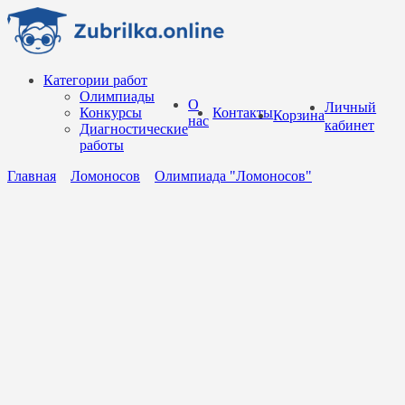
Перейти
к
содержанию
Категории работ
Олимпиады
О
Личный
Конкурсы
Контакты
Корзина
нас
кабинет
Диагностические
работы
Главная
Ломоносов
Олимпиада "Ломоносов"