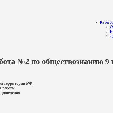
Катего
О
К
Д
бота №2 по обществознанию 9 к
ей территории РФ
;
я работы;
у проведения